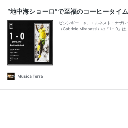
“地中海ショーロ”で至福のコーヒータイ
ピシンギーニャ、エルネスト・ナザレ
（Gabriele Mirabassi）の『
Musica Terra