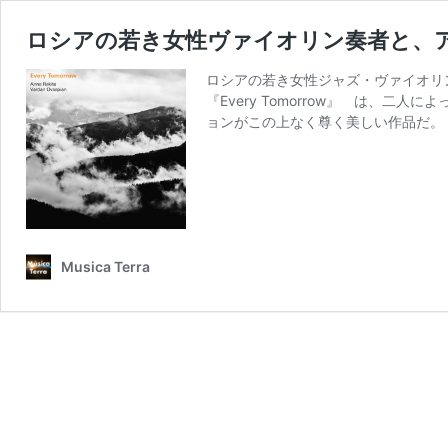
ロシアの若き女性ヴァイオリン奏者と、
ロシアの若き女性ジャズ・ヴァイオリ
『Every Tomorrow』 は
ョンがこの上なく尊く美しい作品だ。
Musica Terra