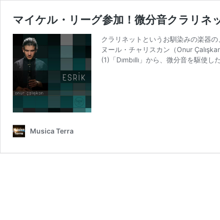
マイケル・リーグ参加！微分音クラリネ
クラリネットというお馴染みの楽器の
ヌール・チャリスカン（Onur Çalış
(1)「Dımbıllı」から、微分音
Musica Terra