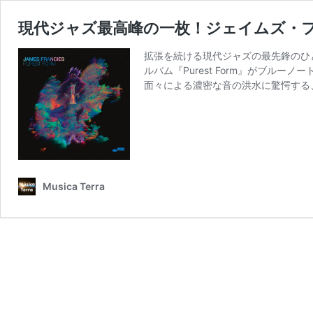
現代ジャズ最高峰の一枚！ジェイムズ・フラン
拡張を続ける現代ジャズの最先鋒のひとり、
ルバム『Purest Form』がブル
面々による濃密な音の洪水に驚愕する
Musica Terra