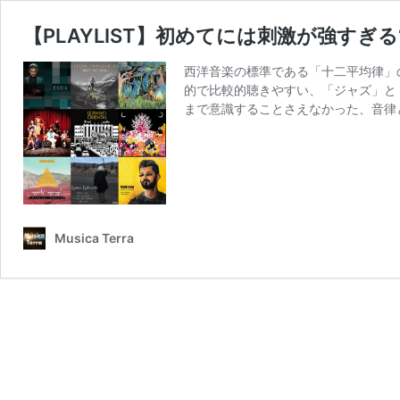
【PLAYLIST】初めてには刺激が強すぎ
西洋音楽の標準である「十二平均律」
的で比較的聴きやすい、「ジャズ」と
まで意識することさえなかった、音律
Musica Terra