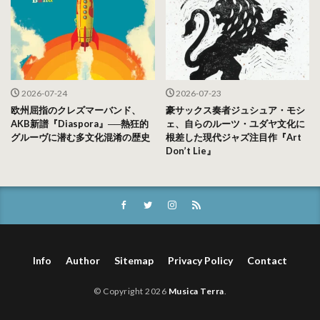
2026-07-24
2026-07-23
欧州屈指のクレズマーバンド、
豪サックス奏者ジュシュア・モシ
AKB新譜『Diaspora』──熱狂的
ェ、自らのルーツ・ユダヤ文化に
グルーヴに潜む多文化混淆の歴史
根差した現代ジャズ注目作『Art
Don’t Lie』
Info
Author
Sitemap
Privacy Policy
Contact
© Copyright 2026
Musica Terra
.