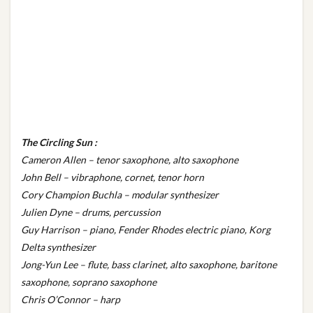
The Circling Sun :
Cameron Allen – tenor saxophone, alto saxophone
John Bell – vibraphone, cornet, tenor horn
Cory Champion Buchla – modular synthesizer
Julien Dyne – drums, percussion
Guy Harrison – piano, Fender Rhodes electric piano, Korg
Delta synthesizer
Jong-Yun Lee – flute, bass clarinet, alto saxophone, baritone
saxophone, soprano saxophone
Chris O’Connor – harp