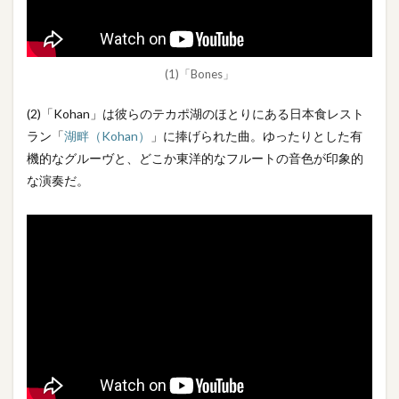
(1)「Bones」
(2)「Kohan」は彼らのテカポ湖のほとりにある日本食レスト
ラン「
湖畔（Kohan）
」に捧げられた曲。ゆったりとした有
機的なグルーヴと、どこか東洋的なフルートの音色が印象的
な演奏だ。