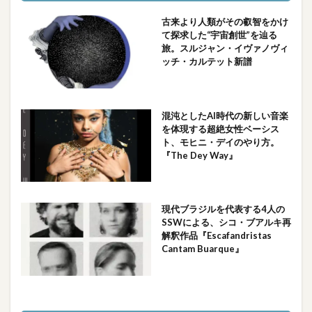
古来より人類がその叡智をかけ
て探求した“宇宙創世”を辿る
旅。スルジャン・イヴァノヴィ
ッチ・カルテット新譜
混沌としたAI時代の新しい音楽
を体現する超絶女性ベーシス
ト、モヒニ・デイのやり方。
『The Dey Way』
現代ブラジルを代表する4人の
SSWによる、シコ・ブアルキ再
解釈作品『Escafandristas
Cantam Buarque』