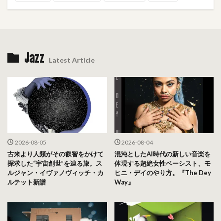
Jazz
Latest Article
2026-08-05
2026-08-04
古来より人類がその叡智をかけて
混沌としたAI時代の新しい音楽を
探求した“宇宙創世”を辿る旅。ス
体現する超絶女性ベーシスト、モ
ルジャン・イヴァノヴィッチ・カ
ヒニ・デイのやり方。『The Dey
ルテット新譜
Way』