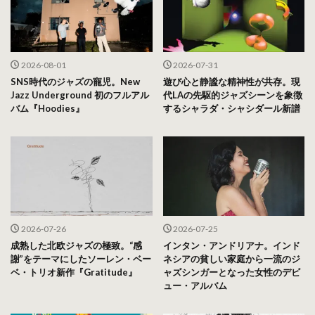
2026-08-01
2026-07-31
SNS時代のジャズの寵児。New
遊び心と静謐な精神性が共存。現
Jazz Underground 初のフルアル
代LAの先駆的ジャズシーンを象徴
バム『Hoodies』
するシャラダ・シャシダール新譜
2026-07-26
2026-07-25
成熟した北欧ジャズの極致。“感
インタン・アンドリアナ。インド
謝”をテーマにしたソーレン・ベー
ネシアの貧しい家庭から一流のジ
ベ・トリオ新作『Gratitude』
ャズシンガーとなった女性のデビ
ュー・アルバム