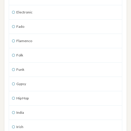
Electronic
Fado
Flamenco
Folk
Funk
Gypsy
Hip Hop
India
Irish