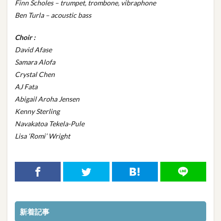
Finn Scholes – trumpet, trombone, vibraphone
Ben Turla – acoustic bass
Choir :
David Afase
Samara Alofa
Crystal Chen
AJ Fata
Abigail Aroha Jensen
Kenny Sterling
Navakatoa Tekela-Pule
Lisa ‘Romi’ Wright
新着記事