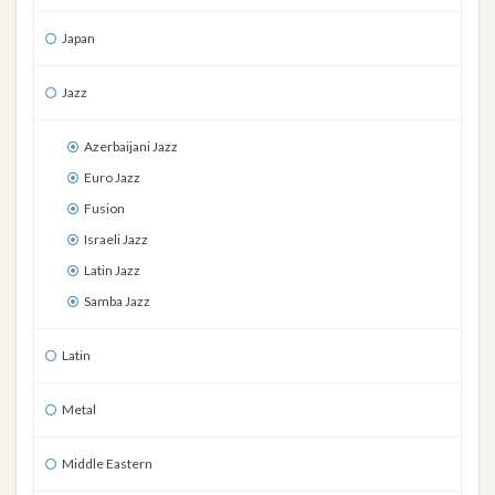
Japan
Jazz
Azerbaijani Jazz
Euro Jazz
Fusion
Israeli Jazz
Latin Jazz
Samba Jazz
Latin
Metal
Middle Eastern