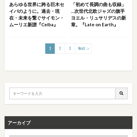
あらゆる世界に跨る巨木セ
「初めて長調の曲も収録」
イバのように。過去・現
…次世代北欧ジャズの旗手
在・未来を繋ぐサイモン・
ヨエル・リュサリデスの新
ムーリエ新譜『Ceiba』
章。『Late on Earth』
1
2
3
Next
アーカイブ