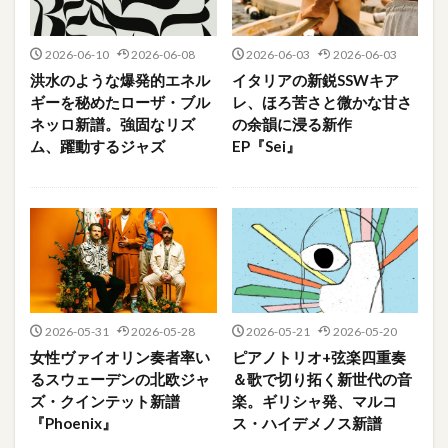
2026-06-10
2026-06-08
2026-06-03
2026-06-03
洪水のような爆発的エネル
イタリアの新鋭SSWキア
ギーを秘めたローザ・ブル
レ、ほろ苦さと微かな甘さ
ネッロ新譜。強固なリズ
の余韻に浸る新作
ム、躍動するジャズ
EP『Sei』
2026-05-31
2026-05-28
2026-05-21
2026-05-20
女性ヴァイオリン奏者率い
ピアノトリオ+弦楽四重奏
るスウェーデンの北欧ジャ
＆歌で切り拓く新世代の音
ズ・クインテット新譜
楽。ギリシャ発、マルコ
『Phoenix』
ス・ハイデメノス新譜