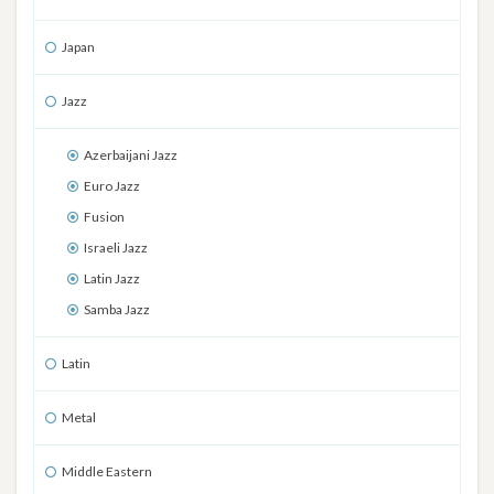
Japan
Jazz
Azerbaijani Jazz
Euro Jazz
Fusion
Israeli Jazz
Latin Jazz
Samba Jazz
Latin
Metal
Middle Eastern