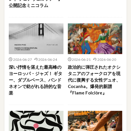
公開記念ミニコラム
2026-06-27
2026-06-24
2026-06-21
2026-06-20
深い抒情を湛えた最高峰の
政治的に弾圧されたオクシ
ヨーロッパ・ジャズ！ ギタ
タニアのフォークロアを現
ー、ダブルベース、バンド
代に復興する女性デュオ、
ネオンで紡がれる詩的な音
Cocanha。爆発的新譜
楽
『Flame Folclòre』