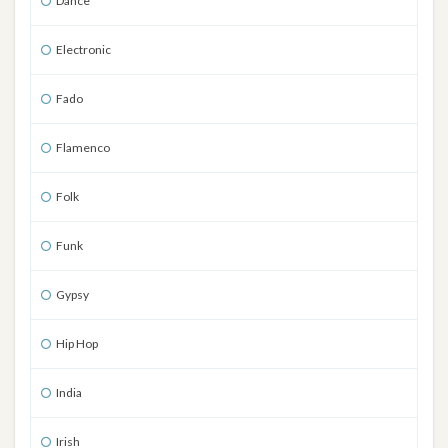
Dance
Electronic
Fado
Flamenco
Folk
Funk
Gypsy
Hip Hop
India
Irish