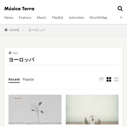
News
Feature
Music
Playlist
Interview
World Map
HOME
ヨーロッパ
TAG
ヨーロッパ
Recent
Popular