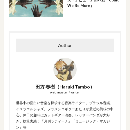
We Be More』
Author
田方 春樹（Haruki Tambo）
web master / writer
世界中の面白い音楽を探求する音楽ライター。ブラジル音楽、
イスラエルジャズ、フラメンコギターあたりが最近の興味の中
心。休日の趣味はガットギター演奏。レッサーパンダが大好
き。執筆実績：『月刊ラティーナ』『ミュージック・マガジ
ン』等