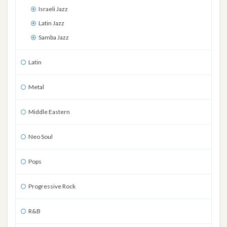
Israeli Jazz
Latin Jazz
Samba Jazz
Latin
Metal
Middle Eastern
Neo Soul
Pops
Progressive Rock
R&B