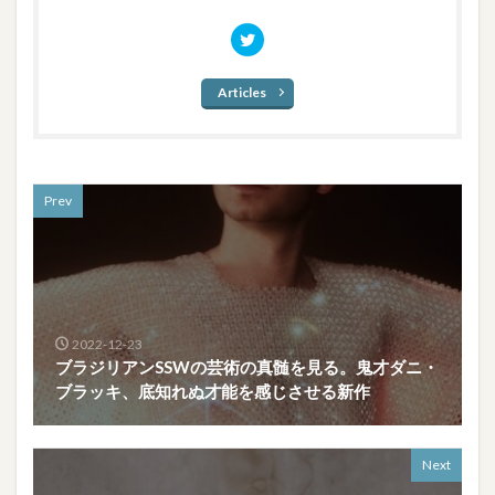
Articles
Prev
2022-12-23
ブラジリアンSSWの芸術の真髄を見る。鬼才ダニ・
ブラッキ、底知れぬ才能を感じさせる新作
Next