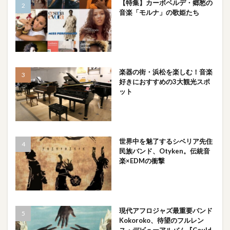
【特集】カーボベルデ・郷愁の
音楽「モルナ」の歌姫たち
楽器の街・浜松を楽しむ！音楽
好きにおすすめの3大観光スポ
ット
世界中を魅了するシベリア先住
民族バンド、Otyken。伝統音
楽×EDMの衝撃
現代アフロジャズ最重要バンド
Kokoroko、待望のフルレン
ス・デビューアルバム『Could