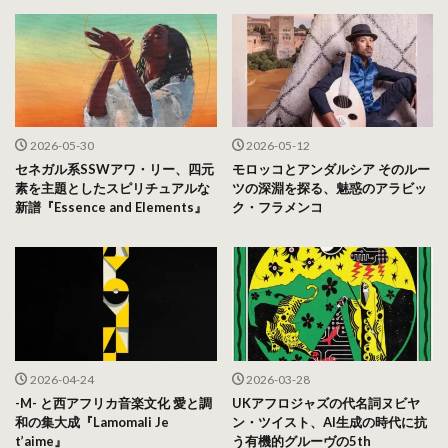
2026-05-30
2026-05-12
セネガル系SSWアワ・リー、四元
モロッコとアンダルシア そのルー
素を主題としたスピリチュアルな
ツの深淵を探る、魅惑のアラビッ
新譜『Essence and Elements』
ク・フラメンコ
2026-04-24
2026-03-28
-M- と西アフリカ音楽文化 愛と調
UKアフロジャズの代名詞ヌビヤ
和の集大成『Lamomali Je
ン・ツイスト、AI生成の時代に抗
t’aime』
う有機的グルーヴの5th