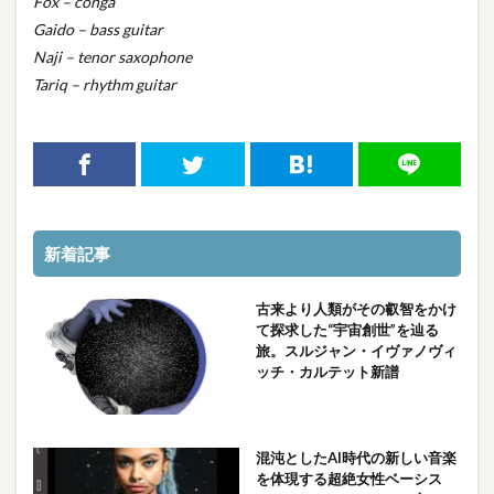
Fox – conga
Gaido – bass guitar
Naji – tenor saxophone
Tariq – rhythm guitar
新着記事
古来より人類がその叡智をかけ
て探求した“宇宙創世”を辿る
旅。スルジャン・イヴァノヴィ
ッチ・カルテット新譜
混沌としたAI時代の新しい音楽
を体現する超絶女性ベーシス