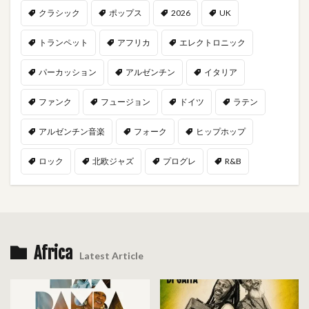
クラシック
ポップス
2026
UK
トランペット
アフリカ
エレクトロニック
パーカッション
アルゼンチン
イタリア
ファンク
フュージョン
ドイツ
ラテン
アルゼンチン音楽
フォーク
ヒップホップ
ロック
北欧ジャズ
プログレ
R&B
Africa
Latest Article