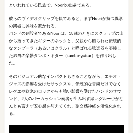
といわれている民族で、Nooriの出身である。
彼らのヴィデオクリップを観てみると、まずNooriが持つ異形
の楽器に興味を惹かれる。
バンドの創設者であるNooriは、18歳のときにスクラップの山
から拾ってきたギターのネックと、父親から贈られた伝統的
なタンブーラ（あるいはクラル）と呼ばれる弦楽器を溶接し
た独自の楽器タンボ・ギター（tambo-guitar）を作り出し
た。
そのビジュアル的なインパクトもさることながら、エチオ・
ジャズの影響を受けたサックスや、伝統的な音楽だけでなく
レゲエや欧米のロックからも強い影響を受けたバンドのサウ
ンド、2人のパーカッション奏者が生み出す緩いグルーヴがな
んとも言えず安心感を与えてくれ、副交感神経を活性化され
る。