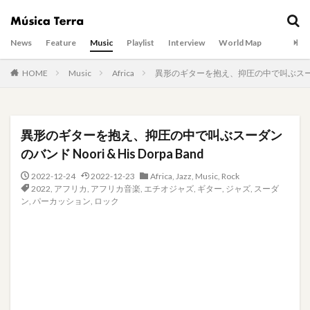
News
Feature
Music
Playlist
Interview
World Map
HOME
Music
Africa
異形のギターを抱え、抑圧の中で叫ぶスーダンのバンド
異形のギターを抱え、抑圧の中で叫ぶスーダン
のバンド Noori & His Dorpa Band
2022-12-24
2022-12-23
Africa
,
Jazz
,
Music
,
Rock
2022
,
アフリカ
,
アフリカ音楽
,
エチオジャズ
,
ギター
,
ジャズ
,
スーダ
ン
,
パーカッション
,
ロック