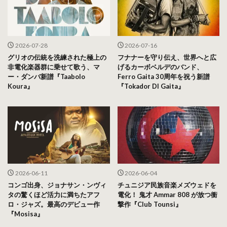
2026-07-28
2026-07-16
グリオの伝統を洗練された極上の
フナナーを守り伝え、世界へと広
非電化楽器群に乗せて歌う、マ
げるカーボベルデのバンド、
ー・ダンバ新譜『Taabolo
Ferro Gaita 30周年を祝う新譜
Koura』
『Tokador DI Gaita』
2026-06-11
2026-06-04
コンゴ出身、ジョナサン・ンヴィ
チュニジア民族音楽メズウェドを
タの驚くほど活力に満ちたアフ
電化！ 鬼才 Ammar 808 が放つ衝
ロ・ジャズ。最高のデビュー作
撃作『Club Tounsi』
『Mosisa』