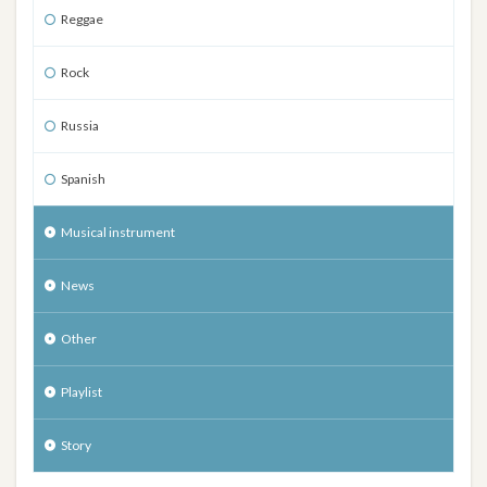
Reggae
Rock
Russia
Spanish
Musical instrument
News
Other
Playlist
Story