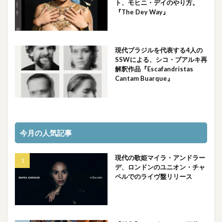
ト、モヒニ・デイのやり方。
『The Dey Way』
現代ブラジルを代表する4人の
SSWによる、シコ・ブアルキ再
解釈作品『Escafandristas
Cantam Buarque』
今月の人気記事
現代の歌姫マイラ・アンドラー
デ、ロンドンのユニオン・チャ
ペルでのライヴ盤リリース