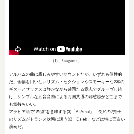
(1)「Saagama」
アルバムの曲は親しみやすいサウンドだが、いずれも個性的
だ。金物を用いないリズム・セクションやスモーキーな2本の
ギターとサックスは静かながら確固たる意志でグルーヴし続
け、シンプルな五音音階による万国共通の郷愁感がどこまで
も気持ちいい。
アラビア語で“希望”を意味する(3)「Al Amal」、長尺の7拍子
のリズムがトランス状態に誘う(6)「Daleb」などは特に面白い
演奏だ。