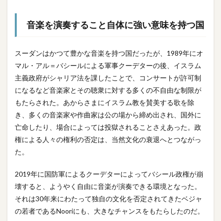
音楽を演奏すること自体に強い意味を持つ国
スーダンはかつて豊かな音楽を持つ国だったが、1989年にオ
マル・アル＝バシールによる軍事クーデターの後、イスラム
主義政府がシャリア法を課したことで、コンサートが許可制
になるなど音楽家とその聴衆に対する多くの不自由な制限が
もたらされた。あからさまにイスラム教を賛美する歌を除
き、多くの音楽家や作曲家は公の場から締め出され、国外に
亡命したり、場合によっては投獄されることさえあった。政
権による人々の権利の否定は、当然文化の衰退へとつながっ
た。
2019年に国防軍によるクーデターによってバシール政権が崩
壊すると、ようやく自由に音楽が演奏できる環境となった。
それは30年来にわたって独自の文化を否定されてきたベジャ
の若者であるNooriにも、大きなチャンスをもたらしたのだ。