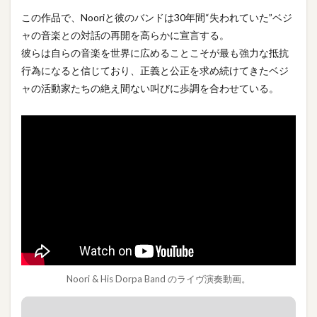
この作品で、Nooriと彼のバンドは30年間“失われていた”ベジ
ャの音楽との対話の再開を高らかに宣言する。
彼らは自らの音楽を世界に広めることこそが最も強力な抵抗
行為になると信じており、正義と公正を求め続けてきたベジ
ャの活動家たちの絶え間ない叫びに歩調を合わせている。
Noori & His Dorpa Band のライヴ演奏動画。