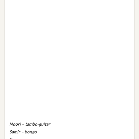
Noori – tambo-guitar
Samir – bongo