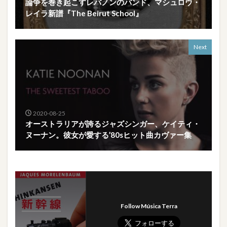
論争を巻き起こすレバノンのバンド、マシュロウ・
レイラ新譜『The Beirut School』
Next
2020-08-25
オーストラリアが誇るジャズシンガー、ケイティ・
ヌーナン。彼女が愛する’80sヒット曲カヴァー集
Follow Música Terra