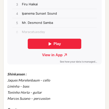
Shinkansen :
Jaques Morelenbaum – cello
Liminha – bass
Toninho Horta – guitar
Marcos Suzano – percussion