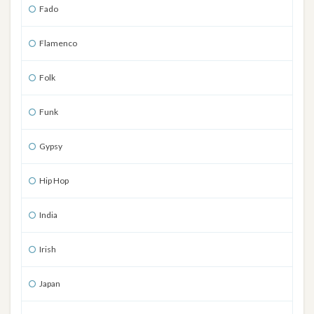
Fado
Flamenco
Folk
Funk
Gypsy
Hip Hop
India
Irish
Japan