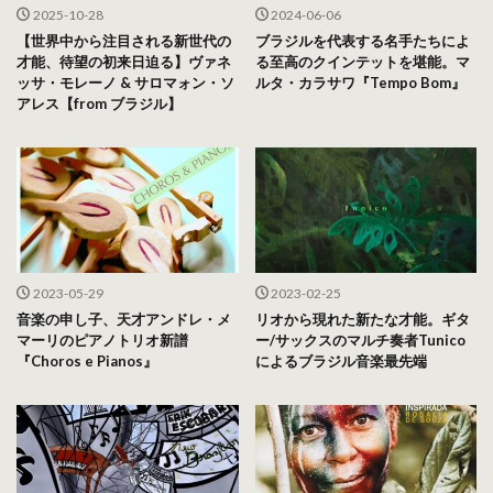
2025-10-28
2024-06-06
【世界中から注目される新世代の
ブラジルを代表する名手たちによ
才能、待望の初来日迫る】ヴァネ
る至高のクインテットを堪能。マ
ッサ・モレーノ & サロマォン・ソ
ルタ・カラサワ『Tempo Bom』
アレス【from ブラジル】
2023-05-29
2023-02-25
音楽の申し子、天才アンドレ・メ
リオから現れた新たな才能。ギタ
マーリのピアノトリオ新譜
ー/サックスのマルチ奏者Tunico
『Choros e Pianos』
によるブラジル音楽最先端