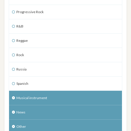
Progressive Rock
R&B
Reggae
Rock
Russia
Spanish
Musical instrument
News
Other