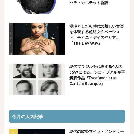
ッチ・カルテット新譜
混沌としたAI時代の新しい音楽
を体現する超絶女性ベーシス
ト、モヒニ・デイのやり方。
『The Dey Way』
現代ブラジルを代表する4人の
SSWによる、シコ・ブアルキ再
解釈作品『Escafandristas
Cantam Buarque』
今月の人気記事
現代の歌姫マイラ・アンドラー