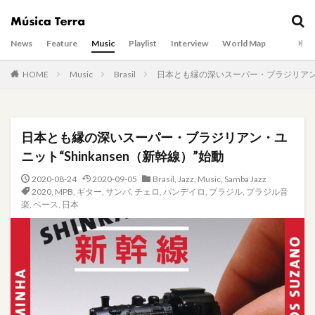
News
Feature
Music
Playlist
Interview
World Map
HOME
Music
Brasil
日本とも縁の深いスーパー・ブラジリアン・ユ
日本とも縁の深いスーパー・ブラジリアン・ユ
ニット“Shinkansen（新幹線）”始動
2020-08-24
2020-09-05
Brasil
,
Jazz
,
Music
,
Samba Jazz
2020
,
MPB
,
ギター
,
サンバ
,
チェロ
,
パンデイロ
,
ブラジル
,
ブラジル音
楽
,
ベース
,
日本