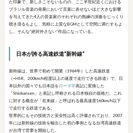
た印象で、新しさこそないものの、ここ半世紀近くにおける
ブラジル音楽の発展において言葉に表せないほど大きな影響
を与えてきた4人の音楽家のそれぞれの熟練の演奏をじっくり
聴き浸るもよし、気軽に上質なBGMとして空間に満たすもよ
し、そんな“絶対外さない”作品になっている。
日本が誇る高速鉄道“新幹線”
新幹線は、世界で初めて開業（1964年）した高速鉄道
（=HSR。200km/h程度以上の速度で走行できる鉄道）で、日
本以外の国々でも日本語を
ローマ字
表記に変換した
「Shinkansen」と表記し呼称される日本独自の規格だ。これ
に対する概念が「在来線」と呼ばれる最高速度160km/h以下
で走行する鉄道である。
世界的にもその技術力と安全性は高く評価されており、2007
年には新幹線の技術を輸出した初の事例となる台湾高速鉄道
が台湾で営業を開始した。