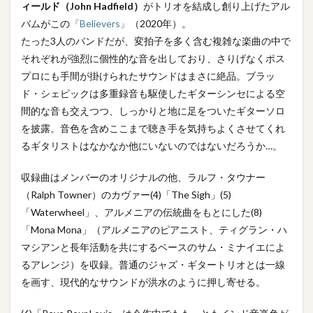
ィールド（John Hadfield）
がトリオを結成し創り上げたアル
バムがこの
『Believers』
（2020年）。
たった3人のバンドだが、変拍子を多く含む複雑な楽曲の中で
それぞれが強烈に個性的な音を出しており、さりげなくポス
プロにも手間が掛けられたサウンドはまさに絶品。ブラッ
ド・シェピックは多重録音も駆使したギターシンセによる空
間的な音も交えつつ、しっかりと地に足をついたギターソロ
を披露。音色を含めここまで聴き手を気持ちよくさせてくれ
るギタリストはなかなか他にいないのではないだろうか…。
収録曲はメンバーのオリジナルの他、ラルフ・タウナー
（Ralph Towner）のカヴァー(4)「The Sigh」(5)
「Waterwheel」、アルメニアの伝統曲をもとにした(8)
「Mona Mona」（アルメニアのピアニスト、ティグラン・ハ
マシアンと長年活動を共にするベースのサム・ミナイエによ
るアレンジ）を収録。普通のジャズ・ギタートリオとは一線
を画す、現代的なサウンドが洪水のように押し寄せる。