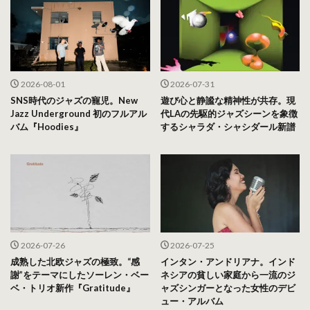
2026-08-01
2026-07-31
SNS時代のジャズの寵児。New
遊び心と静謐な精神性が共存。現
Jazz Underground 初のフルアル
代LAの先駆的ジャズシーンを象徴
バム『Hoodies』
するシャラダ・シャシダール新譜
2026-07-26
2026-07-25
成熟した北欧ジャズの極致。“感
インタン・アンドリアナ。インド
謝”をテーマにしたソーレン・ベー
ネシアの貧しい家庭から一流のジ
ベ・トリオ新作『Gratitude』
ャズシンガーとなった女性のデビ
ュー・アルバム