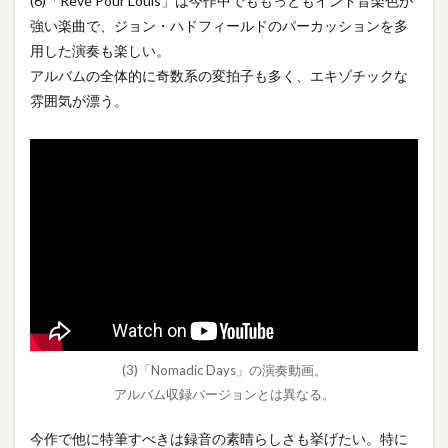
(6)「Reve Pour Louis」は今作中でももっともインド音楽色が
強い楽曲で、ジョン・ハドフィールドのパーカッションを多
用した演奏も楽しい。
アルバムの全体的に奇数系の変拍子も多く、エキゾチックな
雰囲気が漂う。
(3)「Nomadic Days」の演奏動画。
アルバム収録バージョンとは異なる。
今作で他に特筆すべきは録音の素晴らしさも挙げたい。特に