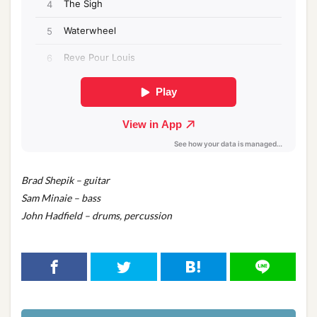
Brad Shepik – guitar
Sam Minaie – bass
John Hadfield – drums, percussion