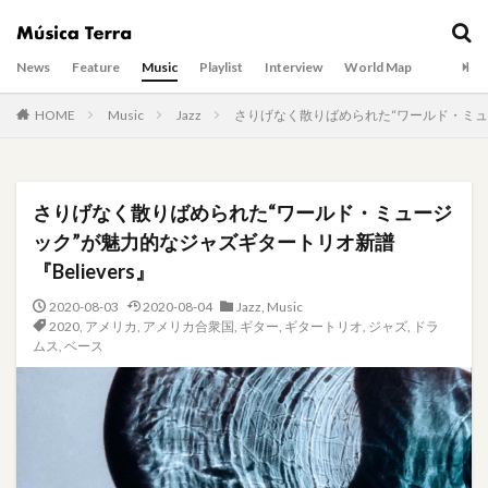
News
Feature
Music
Playlist
Interview
World Map
HOME
Music
Jazz
さりげなく散りばめられた“ワールド・ミュー
さりげなく散りばめられた“ワールド・ミュージ
ック”が魅力的なジャズギタートリオ新譜
『Believers』
2020-08-03
2020-08-04
Jazz
,
Music
2020
,
アメリカ
,
アメリカ合衆国
,
ギター
,
ギタートリオ
,
ジャズ
,
ドラ
ムス
,
ベース