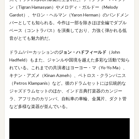
ン（Tigran Hamasyan）やメロディ・ガルドー（Melody
Gardot）、ヤロン・ヘルマン（Yaron Herman）のバンドメン
バーとしても知られる。今作は一部を除きほぼ全編でダブル
ベース（コントラバス）を演奏しており、力強く弾かれる低
音がとても魅力的だ。
ドラム/パーカッションの
ジョン・ハドフィールド
（John
Hadfield）もまた、ジャンルや国境を越えた多彩な活動で知ら
れている。これまでの共演者はヨーヨー・マ（Yo-Yo Ma）、
キナン・アズメ（Kinan Azmeh）、ペトロス・クランパニス
（Petros Klampanis）など。彼のドラムセットには伝統的な
ジャズドラムセットのほか、インド古典打楽器のカンジー
ラ、アフリカのカリンバ、自転車の車輪、金属片、ダクト管
など多様な楽器が並んでいる。