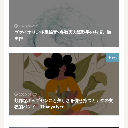
2020-08-02
ヴァイオリン多重録音×多数実力派歌手の共演、激
良作！
Next
2020-08-05
類稀なポップセンスと美しさを併せ持つカナダの実
験的バンド、Thanya Iyer