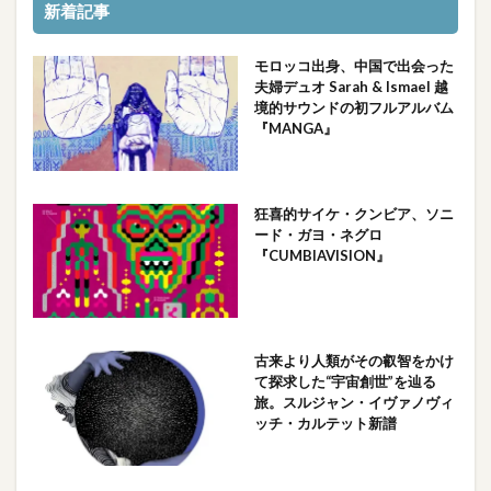
新着記事
モロッコ出身、中国で出会った
夫婦デュオ Sarah & Ismael 越
境的サウンドの初フルアルバム
『MANGA』
狂喜的サイケ・クンビア、ソニ
ード・ガヨ・ネグロ
『CUMBIAVISION』
古来より人類がその叡智をかけ
て探求した“宇宙創世”を辿る
旅。スルジャン・イヴァノヴィ
ッチ・カルテット新譜