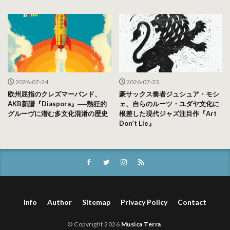
2026-07-24
2026-07-23
欧州屈指のクレズマーバンド、
豪サックス奏者ジュシュア・モシ
AKB新譜『Diaspora』──熱狂的
ェ、自らのルーツ・ユダヤ文化に
グルーヴに潜む多文化混淆の歴史
根差した現代ジャズ注目作『Art
Don’t Lie』
Info
Author
Sitemap
Privacy Policy
Contact
© Copyright 2026
Musica Terra
.