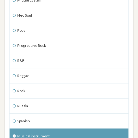
Middle Eastern
Neo Soul
Pops
Progressive Rock
R&B
Reggae
Rock
Russia
Spanish
Musical instrument