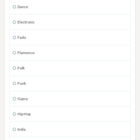
Dance
Electronic
Fado
Flamenco
Folk
Funk
Gypsy
Hip Hop
India