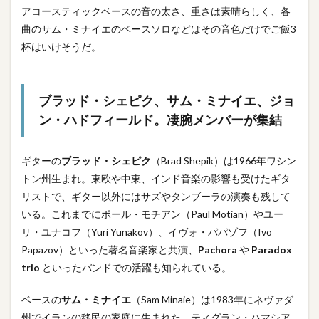
アコースティックベースの音の太さ、重さは素晴らしく、各
曲のサム・ミナイエのベースソロなどはその音色だけでご飯3
杯はいけそうだ。
ブラッド・シェピク、サム・ミナイエ、ジョ
ン・ハドフィールド。凄腕メンバーが集結
ギターの
ブラッド・シェピク
（Brad Shepik）は1966年ワシン
トン州生まれ。東欧や中東、インド音楽の影響も受けたギタ
リストで、ギター以外にはサズやタンブーラの演奏も残して
いる。これまでにポール・モチアン（Paul Motian）やユー
リ・ユナコフ（Yuri Yunakov）、イヴォ・パパゾフ（Ivo
Papazov）といった著名音楽家と共演、
Pachora
や
Paradox
trio
といったバンドでの活躍も知られている。
ベースの
サム・ミナイエ
（Sam Minaie）は1983年にネヴァダ
州でイランの移民の家庭に生まれた。ティグラン・ハマシア