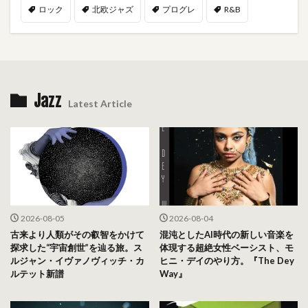
ロック
北欧ジャズ
プログレ
R&B
Jazz
Latest Article
2026-08-05
2026-08-04
古来より人類がその叡智をかけて
混沌としたAI時代の新しい音楽を
探求した“宇宙創世”を辿る旅。ス
体現する超絶女性ベーシスト、モ
ルジャン・イヴァノヴィッチ・カ
ヒニ・デイのやり方。『The Dey
ルテット新譜
Way』