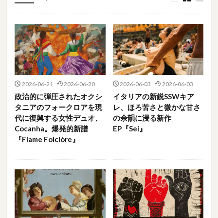
2026-06-21
2026-06-20
2026-06-03
2026-06-03
政治的に弾圧されたオクシ
イタリアの新鋭SSWキア
タニアのフォークロアを現
レ、ほろ苦さと微かな甘さ
代に復興する女性デュオ、
の余韻に浸る新作
Cocanha。爆発的新譜
EP『Sei』
『Flame Folclòre』