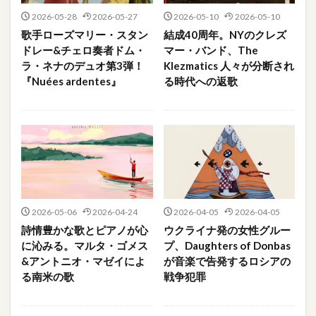
2026-05-28
2026-05-27
2026-05-10
2026-05-10
歌手ローズマリー・スタン
結成40周年。NYのクレズ
ドレー&チェロ奏者ドム・
マー・バンド、The
ラ・ネナのデュオ第3弾！
Klezmatics 人々が分断され
『Nuées ardentes』
る時代への返歌
2026-05-06
2026-04-24
2026-04-05
2026-04-05
詩情豊かな歌とピアノが心
ウクライナ発の女性グルー
に沁みる。マルタ・ゴメス
プ、Daughters of Donbas
&アントニオ・マゼイによ
が音楽で告発するロシアの
る南米の歌
戦争犯罪