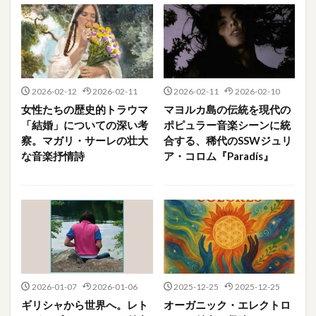
2026-02-12
2026-02-11
2026-02-11
2026-02-10
女性たちの歴史的トラウマ
マヨルカ島の伝統を現代の
「結婚」についての深い考
ポピュラー音楽シーンに統
察。マガリ・サーレの壮大
合する、稀代のSSWジュリ
な音楽抒情詩
ア・コロム『Paradís』
2026-01-07
2026-01-06
2025-12-25
2025-12-25
ギリシャから世界へ。レト
オーガニック・エレクトロ