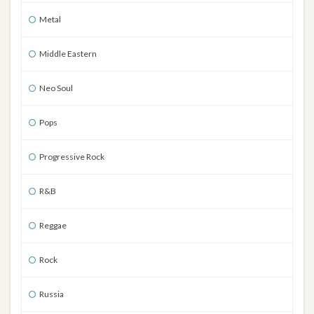
Metal
Middle Eastern
Neo Soul
Pops
Progressive Rock
R&B
Reggae
Rock
Russia