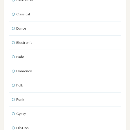
Classical
Dance
Electronic
Fado
Flamenco
Folk
Funk
Gypsy
Hip Hop