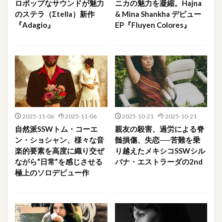
ロポップなサウンドが魅力
ニカの魅力を凝縮。Hajna
のステラ（Σtella）新作
& Mina Shankha デビュー
『Adagio』
EP『Fluyen Colores』
2025-11-06
2025-11-06
2025-10-21
2025-10-21
自然派SSWトム・コーエ
親友の殺害、過労による脊
ン・ショシャン、様々な音
髄損傷、失恋──苦難を乗
楽的要素を高度に織り交ぜ
り越えたメキシコSSWシル
ながら“日常”を感じさせる
バナ・エストラーダの2nd
極上のソロデビュー作