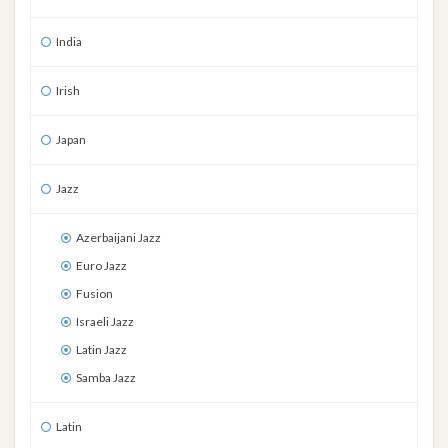
India
Irish
Japan
Jazz
Azerbaijani Jazz
Euro Jazz
Fusion
Israeli Jazz
Latin Jazz
Samba Jazz
Latin