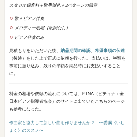
スタジオ録音料＋歌手謝礼＋3パターンの録音
歌＋ピアノ伴奏
メロディー歌唱（歌詞なし）
ピアノ伴奏のみ
見積もりをいただいた後、
納品期間の確認
、
希望事項の伝達
（後述）をした上で正式に依頼を行った。 支払いは、半額を
事前に振り込み、残りの半額を納品時にお支払いすること
に。
料金の相場や依頼の流れについては、PTNA（ピティナ：全
日本ピアノ指導者協会）のサイトに出ていたこちらのページ
も参考になった。
作曲家と協力して新しい曲を作りませんか？ 〜委嘱《いし
ょく》のススメ〜