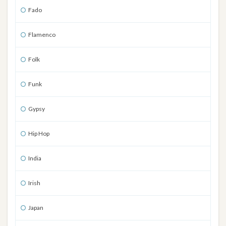
Fado
Flamenco
Folk
Funk
Gypsy
Hip Hop
India
Irish
Japan