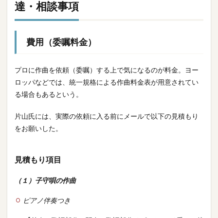
達・相談事項
（仮）
3.3.2
長さ
費用（委嘱料金）
（演奏
時間）
プロに作曲を依頼（委嘱）する上で気になるのが料金。ヨー
3.3.3
ロッパなどでは、統一規格による作曲料金表が用意されてい
曲調
る場合もあるという。
3.3.4
片山氏には、実際の依頼に入る前にメールで以下の見積もり
音域
をお願いした。
3.3.5
契約関
見積もり項目
係
（１）子守唄の作曲
3.3.6
連絡先
ピアノ伴奏つき