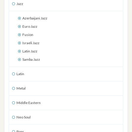
Jazz
Azerbaijani Jazz
Euro Jazz
Fusion
Israeli Jazz
Latin Jazz
Samba Jazz
Latin
Metal
Middle Eastern
Neo Soul
Pops