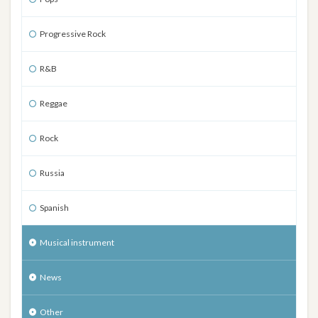
Progressive Rock
R&B
Reggae
Rock
Russia
Spanish
Musical instrument
News
Other