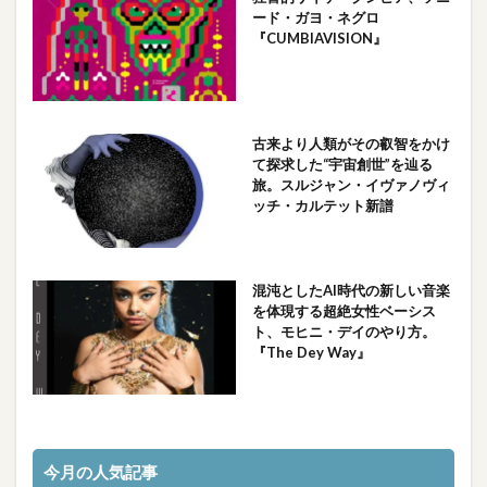
ード・ガヨ・ネグロ
『CUMBIAVISION』
古来より人類がその叡智をかけ
て探求した“宇宙創世”を辿る
旅。スルジャン・イヴァノヴィ
ッチ・カルテット新譜
混沌としたAI時代の新しい音楽
を体現する超絶女性ベーシス
ト、モヒニ・デイのやり方。
『The Dey Way』
今月の人気記事