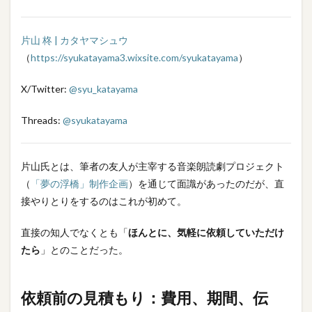
費用
（委
嘱料
金）
片山 柊 | カタヤマシュウ
（
https://syukatayama3.wixsite.com/syukatayama
）
3.1.1
見積も
X/Twitter:
@syu_katayama
り項目
Threads:
@syukatayama
3.1.2
料金
片山氏とは、筆者の友人が主宰する音楽朗読劇プロジェクト
3.2
（
「夢の浮橋」制作企画
）を通じて面識があったのだが、直
期間
接やりとりをするのはこれが初めて。
3.3
伝達
直接の知人でなくとも「
ほんとに、気軽に依頼していただけ
＆相
たら
」とのことだった。
談事
項
依頼前の見積もり：費用、期間、伝
3.3.1
歌詞