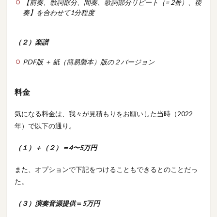
【前奏、歌詞部分、間奏、歌詞部分リピート（= 2番）、後
奏】を合わせて1分程度
（２）楽譜
PDF版 ＋ 紙（簡易製本）版の２バージョン
料金
気になる料金は、我々が見積もりをお願いした当時（2022
年）で以下の通り。
（１）＋（２）＝4〜5万円
また、オプションで下記をつけることもできるとのことだっ
た。
（３）演奏音源提供
＝
5万円