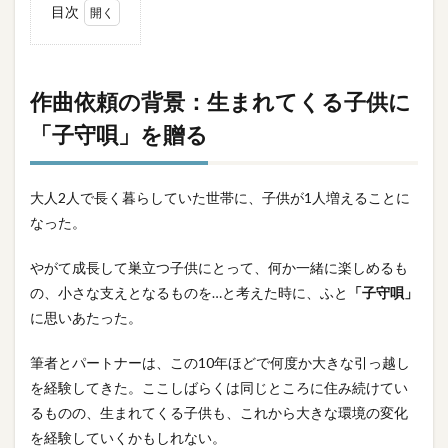
目次
1
作曲
依頼
作曲依頼の背景：生まれてくる子供に
の背
「子守唄」を贈る
景：
生ま
れて
くる
大人2人で長く暮らしていた世帯に、子供が1人増えることに
子供
に
なった。
「子
守
やがて成長して巣立つ子供にとって、何か一緒に楽しめるも
唄」
を贈
の、小さな支えとなるものを…と考えた時に、ふと
「子守唄」
る
に思いあたった。
2
筆者とパートナーは、この10年ほどで何度か大きな引っ越し
依頼
を経験してきた。ここしばらくは同じところに住み続けてい
先：
片山
るものの、生まれてくる子供も、これから大きな環境の変化
柊
を経験していくかもしれない。
氏