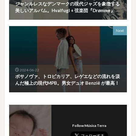
ジャンルレスなデンマークの現代ジャズを象徴する
美しいアルバム。Hvalfugl + 弦楽団『Drømme』
Next
2024-06-22
ボサノヴァ、トロピカリア、レゲエなどの流れを汲
んだ極上の現代MPB。男女デュオ Benziê が最高！
Follow Música Terra