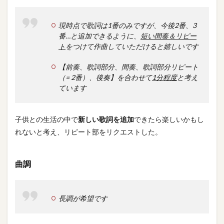
現時点で歌詞は1番のみですが、今後2番、3
番…と追加できるように、
短い間奏＆リピー
ト
をつけて作曲していただけると嬉しいです
【前奏、歌詞部分、間奏、歌詞部分リピート
（= 2番）、後奏】を合わせて
1分程度
と考え
ています
子供との生活の中で
新しい歌詞を追加
できたら楽しいかもし
れないと考え、リピート部をリクエストした。
曲調
長調が希望です