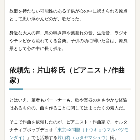
（ピ
アニ
故郷を持たない可能性のある子供が心の中に携えられる原点
ス
として思い浮かんだのが、歌だった。
ト/
作曲
身近な大人の声、鳥の鳴き声や葉擦れの音、生活音、ラジオ
家）
やテレビから流れてくる音楽。子供の頃に聞いた音は、原風
3
景として心の中に長く残る。
依頼
前の
見積
依頼先：片山柊 氏（ピアニスト/作曲
も
り：
家）
費
用、
期
間、
とはいえ、筆者もパートナーも、歌や楽器のささやかな経験
伝
はあるものの、曲を作ることに関してはまったくの素人だ。
達・
相談
事項
そこで作曲を依頼したのが、ピアニスト・作曲家で、オルタ
ナティブポップデュオ「
東京○X問題（トウキョウマルバツモ
3.1
ンダイ）
」でも活動する
片山柊（カタヤマシュウ）
氏。