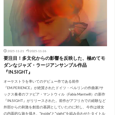
2025-11-21
2025-11-26
要注目！多文化からの影響を反映した、極めてモ
ダンなジャズ・ラージアンサンブル作品
『IN.SIGHT』
オーケストラを率いてのデビュー作である前作
『EM.PERIENCE』が絶賛されたドイツ・ベルリンの作曲家/サ
ックス奏者のファビア・マントウィル（Fabia Mantwill）の新作
『IN.SIGHT』がリリースされた。前作がアフリカでの経験など
外部からの刺激を創造の基調としていたのに対し、今作は彼女
の内面的な旅を描き、"inside"と"sight"を組み合わせたタイトル