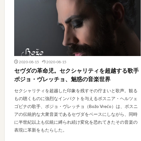
2020-08-15
2020-08-15
セヴダの革命児。セクシャリティを超越する歌手
ボジョ・ヴレッチョ、魅惑の音楽世界
セクシャリティを超越した印象を残すその佇まいと歌声。観る
もの聴くものに強烈なインパクトを与えるボスニア・ヘルツェ
ゴビナの歌手、ボジョ・ヴレッチョ（Božo Vrećo）は、ボスニ
アの伝統的な大衆音楽であるセヴダをベースにしながら、同時
に半世紀以上も伝統に縛られ続け変化を恐れてきたその音楽の
表現に革新をもたらした。