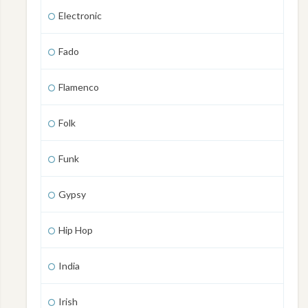
Electronic
Fado
Flamenco
Folk
Funk
Gypsy
Hip Hop
India
Irish