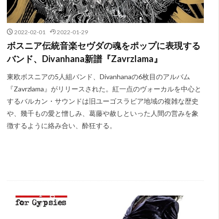
2022-02-01
2022-01-29
ボスニア伝統音楽セヴダの魂をポップに表現する
バンド、Divanhana新譜『Zavrzlama』
東欧ボスニアの5人組バンド、Divanhanaの6枚目のアルバム
『Zavrzlama』がリリースされた。紅一点のヴォーカルを中心と
するバルカン・サウンドは旧ユーゴスラビア地域の複雑な歴史
や、幾千もの愛と憎しみ、葛藤や赦しといった人間の営みを象
徴するように絡み合い、酔狂する。