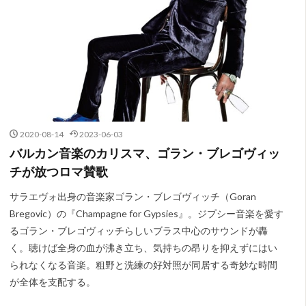
2020-08-14
2023-06-03
バルカン音楽のカリスマ、ゴラン・ブレゴヴィッ
チが放つロマ賛歌
サラエヴォ出身の音楽家ゴラン・ブレゴヴィッチ（Goran
Bregovic）の『Champagne for Gypsies』。ジプシー音楽を愛す
るゴラン・ブレゴヴィッチらしいブラス中心のサウンドが轟
く。聴けば全身の血が沸き立ち、気持ちの昂りを抑えずにはい
られなくなる音楽。粗野と洗練の好対照が同居する奇妙な時間
が全体を支配する。