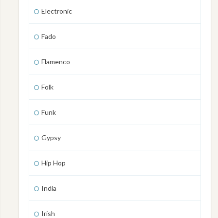
Electronic
Fado
Flamenco
Folk
Funk
Gypsy
Hip Hop
India
Irish