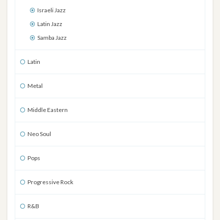
Israeli Jazz
Latin Jazz
Samba Jazz
Latin
Metal
Middle Eastern
Neo Soul
Pops
Progressive Rock
R&B