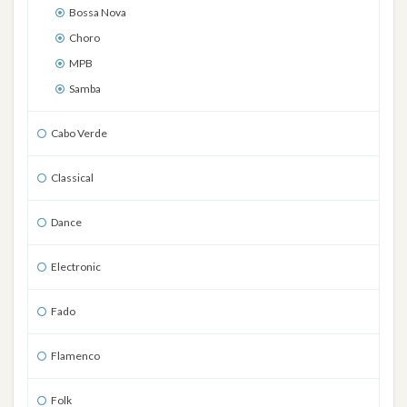
Bossa Nova
Choro
MPB
Samba
Cabo Verde
Classical
Dance
Electronic
Fado
Flamenco
Folk