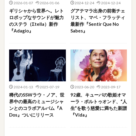
2026-01-07
2026-01-06
2024-12-24
2024-12-24
ギリシャから世界へ。レト
グアテマラ出身の前衛チェ
ロポップなサウンドが魅力
リスト、マベ・フラッティ
のステラ（Σtella）新作
最新作『Sentir Que No
『Adagio』
Sabes』
2024-01-13
2025-07-19
2023-06-20
2023-09-17
稀代のSSWラウ・ノア、世
92歳、キューバの歌姫オマ
界中の最高のミュージシャ
ーラ・ポルトゥオンド、“人
ンとのコラボアルバム『A
生”を歌う慈愛に満ちた新譜
Dos』ついにリリース
『Vida』