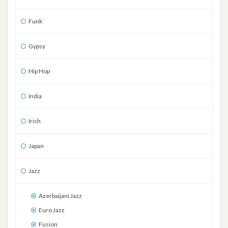
Funk
Gypsy
Hip Hop
India
Irish
Japan
Jazz
Azerbaijani Jazz
Euro Jazz
Fusion