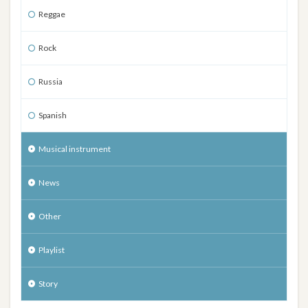
Reggae
Rock
Russia
Spanish
Musical instrument
News
Other
Playlist
Story