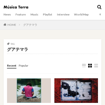
News
Feature
Music
Playlist
Interview
World Map
HOME
グアテマラ
TAG
グアテマラ
Recent
Popular