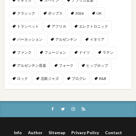
イギリス
スペイン
アフリカ音楽
クラシック
ポップス
2026
UK
トランペット
アフリカ
エレクトロニック
パーカッション
アルゼンチン
イタリア
ファンク
フュージョン
ドイツ
ラテン
アルゼンチン音楽
フォーク
ヒップホップ
ロック
北欧ジャズ
プログレ
R&B
Info
Author
Sitemap
Privacy Policy
Contact