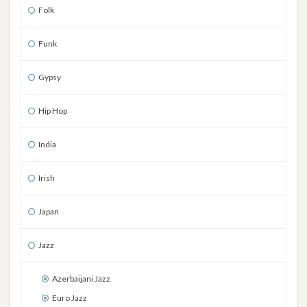
Folk
Funk
Gypsy
Hip Hop
India
Irish
Japan
Jazz
Azerbaijani Jazz
Euro Jazz