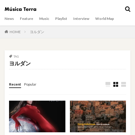
News
Feature
Music
Playlist
Interview
World Map
HOME
ヨルダン
TAG
ヨルダン
Recent
Popular