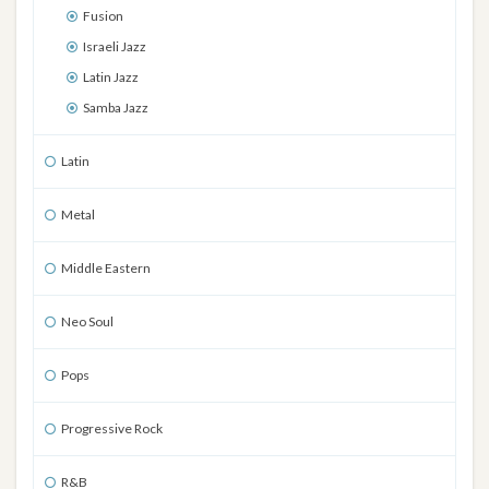
Fusion
Israeli Jazz
Latin Jazz
Samba Jazz
Latin
Metal
Middle Eastern
Neo Soul
Pops
Progressive Rock
R&B