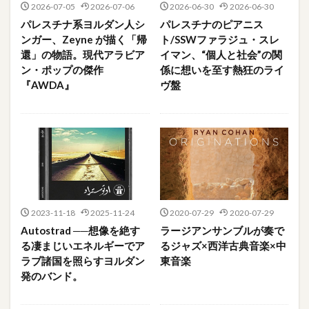
2026-07-05
2026-07-06
2026-06-30
2026-06-30
パレスチナ系ヨルダン人シ
パレスチナのピアニス
ンガー、Zeyne が描く「帰
ト/SSWファラジュ・スレ
還」の物語。現代アラビア
イマン、“個人と社会”の関
ン・ポップの傑作
係に想いを至す熱狂のライ
『AWDA』
ヴ盤
2023-11-18
2025-11-24
2020-07-29
2020-07-29
Autostrad ──想像を絶す
ラージアンサンブルが奏で
る凄まじいエネルギーでア
るジャズ×西洋古典音楽×中
ラブ諸国を照らすヨルダン
東音楽
発のバンド。