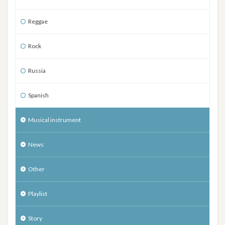
Reggae
Rock
Russia
Spanish
Musical instrument
News
Other
Playlist
Story