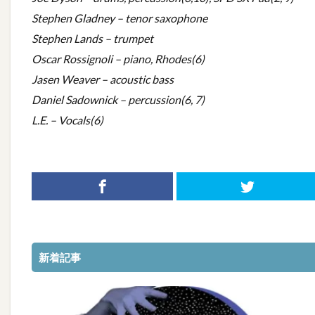
Stephen Gladney – tenor saxophone
Stephen Lands – trumpet
Oscar Rossignoli – piano, Rhodes(6)
Jasen Weaver – acoustic bass
Daniel Sadownick – percussion(6, 7)
L.E. – Vocals(6)
新着記事