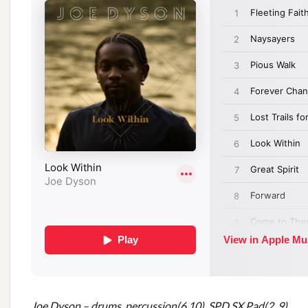
Joe Dyson – drums, percussion(6,10), SPD SX Pad(2, 9)