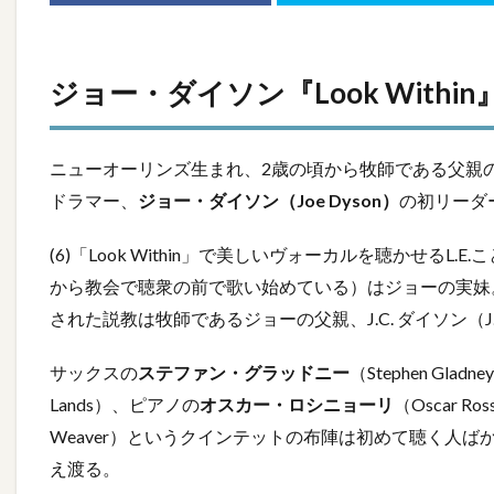
ジョー・ダイソン『Look Within
ニューオーリンズ生まれ、2歳の頃から牧師である父親
ドラマー、
ジョー・ダイソン（Joe Dyson）
の初リーダ
(6)「Look Within」で美しいヴォーカルを聴かせるL.E.こ
から教会で聴衆の前で歌い始めている）はジョーの実妹。(2)「Na
された説教は牧師であるジョーの父親、J.C. ダイソン（J.C
サックスの
ステファン・グラッドニー
（Stephen Gl
Lands）、ピアノの
オスカー・ロシニョーリ
（Oscar Ro
Weaver）というクインテットの布陣は初めて聴く人
え渡る。