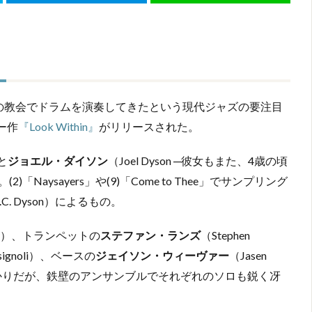
』
の教会でドラムを演奏してきたという現代ジャズの要注目
ー作
『Look Within』
がリリースされた。
と
ジョエル・ダイソン
（Joel Dyson ─彼女もまた、4歳の頃
ysayers」や(9)「Come to Thee」でサンプリング
. Dyson）によるもの。
adney）、トランペットの
ステファン・ランズ
（Stephen
ssignoli）、ベースの
ジェイソン・ウィーヴァー
（Jasen
ばかりだが、鉄壁のアンサンブルでそれぞれのソロも鋭く冴