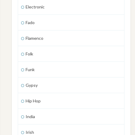
Electronic
Fado
Flamenco
Folk
Funk
Gypsy
Hip Hop
India
Irish