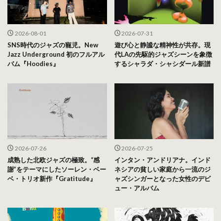
2026-08-01
2026-07-31
SNS時代のジャズの寵児。New
遊び心と静謐な精神性が共存。現
Jazz Underground 初のフルアル
代LAの先駆的ジャズシーンを象徴
バム『Hoodies』
するシャラダ・シャシダール新譜
2026-07-26
2026-07-25
成熟した北欧ジャズの極致。“感
インタン・アンドリアナ。インド
謝”をテーマにしたソーレン・ベー
ネシアの貧しい家庭から一流のジ
ベ・トリオ新作『Gratitude』
ャズシンガーとなった女性のデビ
ュー・アルバム