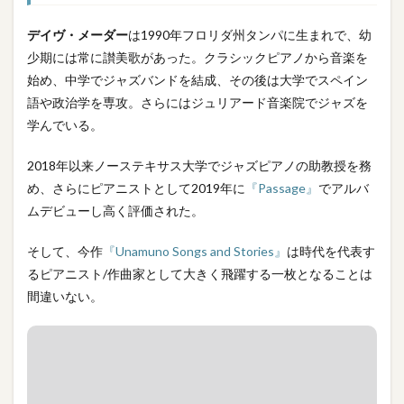
デイヴ・メーダー
は1990年フロリダ州タンパに生まれで、幼
少期には常に讃美歌があった。クラシックピアノから音楽を
始め、中学でジャズバンドを結成、その後は大学でスペイン
語や政治学を専攻。さらにはジュリアード音楽院でジャズを
学んでいる。
2018年以来ノーステキサス大学でジャズピアノの助教授を務
め、さらにピアニストとして2019年に
『Passage』
でアルバ
ムデビューし高く評価された。
そして、今作
『Unamuno Songs and Stories』
は時代を代表す
るピアニスト/作曲家として大きく飛躍する一枚となることは
間違いない。