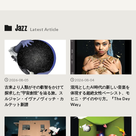
Jazz
Latest Article
2026-08-05
2026-08-04
古来より人類がその叡智をかけて
混沌としたAI時代の新しい音楽を
探求した“宇宙創世”を辿る旅。ス
体現する超絶女性ベーシスト、モ
ルジャン・イヴァノヴィッチ・カ
ヒニ・デイのやり方。『The Dey
ルテット新譜
Way』