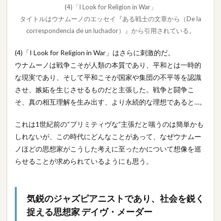
(4)「I Look for Religion in War」
タイトルはウナムーノのエッセイ『ある戦士の文章から（De la
correspondencia de un luchador）』から引用されている。
(4)「I Look for Religion in War」はさらに刺激的だ。
ウナムーノは戦争こそが人類の本質であり、平和とは一時的
な現実であり、そして平和こそが国家や集団の不平等を認識
させ、嫉妬を生じさせるものだと主張した。戦争と闘争こ
そ、真の相互理解を生み出す、より永続的な理想であると…。
これは1世紀前の“プリミティヴな”主張だと嗤うのは簡単かも
しれないが、この時代にどんなことがあって、なぜウナムー
ノほどの思想家がこうした考えに至ったかについて想像を巡
らせることが求められているようにも思う。
気鋭のジャズピアニストであり、社会を鋭く
捉える思想家 デイヴ・メーダー