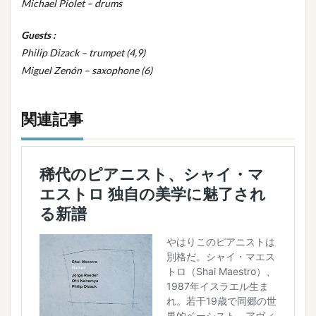
Michael Piolet – drums
Guests :
Philip Dizack – trumpet (4,9)
Miguel Zenón – saxophone (6)
関連記事