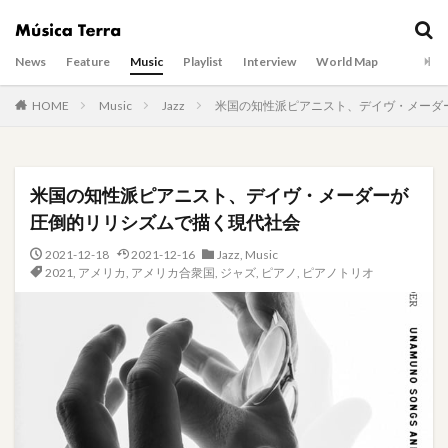
News
Feature
Music
Playlist
Interview
World Map
HOME
Music
Jazz
米国の知性派ピアニスト、デイヴ・メーダ
米国の知性派ピアニスト、デイヴ・メーダーが
圧倒的リリシズムで描く現代社会
2021-12-18
2021-12-16
Jazz
,
Music
2021
,
アメリカ
,
アメリカ合衆国
,
ジャズ
,
ピアノ
,
ピアノトリオ