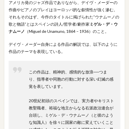
アメリカ発のジャズ作品でありながら、デイヴ・メーダーの
作曲やピアノのプレイはヨーロッパ的な叙情性が強く滲む。
それもそのはず、今作のタイトルに掲げられた“ウナムーノの
歌と物語”とはスペインの詩人/哲学者/劇作家
ミゲル・デ・ウ
ナムーノ
（Miguel de Unamuno, 1864 – 1936）のこと。
デイヴ・メーダー自身による作品の解説では、以下のように
作品のテーマを表現している。
この作品は、精神的、感情的な放浪──つま
り、指導者や同胞の行動に対する深い幻滅の感
覚を表しています。
20世紀初頭のスペインでは、実力者やキリスト
教聖職者、裕福な地主からなる右派政治連合が
台頭し、ミゲル・デ・ウナムーノ（と彼のよう
な知識人）を徐々に国家の敵に変えていくこと