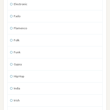
Electronic
Fado
Flamenco
Folk
Funk
Gypsy
Hip Hop
India
Irish