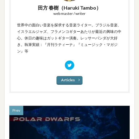
田方 春樹（Haruki Tambo）
web master / writer
世界中の面白い音楽を探求する音楽ライター。ブラジル音楽、
イスラエルジャズ、フラメンコギターあたりが最近の興味の中
心。休日の趣味はガットギター演奏。レッサーパンダが大好
き。執筆実績：『月刊ラティーナ』『ミュージック・マガジ
ン』等
Articles
Prev