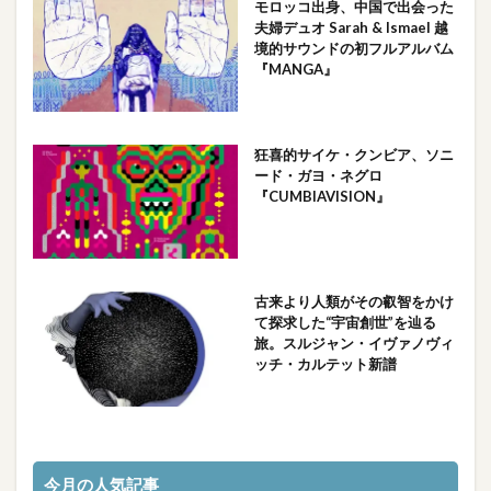
モロッコ出身、中国で出会った
夫婦デュオ Sarah & Ismael 越
境的サウンドの初フルアルバム
『MANGA』
狂喜的サイケ・クンビア、ソニ
ード・ガヨ・ネグロ
『CUMBIAVISION』
古来より人類がその叡智をかけ
て探求した“宇宙創世”を辿る
旅。スルジャン・イヴァノヴィ
ッチ・カルテット新譜
今月の人気記事