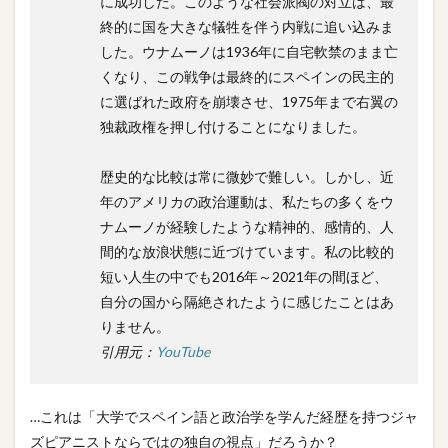
に成功した。このような社会派閥の対立は、最
終的に国を大きな犠牲を伴う内戦に追い込みま
した。ウナムーノは1936年に自宅軟禁のまま亡
くなり、この戦争は最終的にスペインの民主的
に選ばれた政府を崩壊させ、1975年まで右翼の
独裁政権を押し付けることになりました。
歴史的な比較は常に微妙で難しい。しかし、近
年のアメリカの政治運動は、私たちの多くをウ
ナムーノが経験したような精神的、感情的、人
間的な放浪状態に近づけています。私の比較的
短い人生の中でも2016年～2021年の間ほど、
自分の国から隔絶されたように感じたことはあ
りません。
引用元：
YouTube
…これは「大学でスペイン語と政治学を学んだ経歴を持つジャ
ズピアニストならではの独自の視点」だろうか？