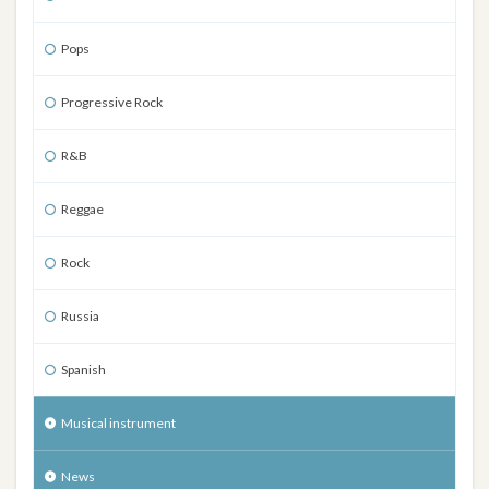
Pops
Progressive Rock
R&B
Reggae
Rock
Russia
Spanish
Musical instrument
News