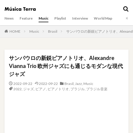
News
Feature
Music
Playlist
Interview
World Map
HOME
Music
Brasil
サンパウロの新鋭ピアノトリオ、Alexandr
サンパウロの新鋭ピアノトリオ、Alexandre
Vianna Trio 欧州ジャズにも通じるモダンな現代
ジャズ
2022-09-22
2022-09-22
Brasil
,
Jazz
,
Music
2022
,
ジャズ
,
ピアノ
,
ピアノトリオ
,
ブラジル
,
ブラジル音楽