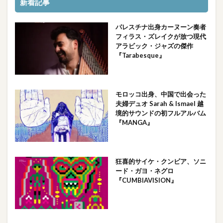
新着記事
パレスチナ出身カーヌーン奏者
フィラス・ズレイクが放つ現代
アラビック・ジャズの傑作
『Tarabesque』
モロッコ出身、中国で出会った
夫婦デュオ Sarah & Ismael 越
境的サウンドの初フルアルバム
『MANGA』
狂喜的サイケ・クンビア、ソニ
ード・ガヨ・ネグロ
『CUMBIAVISION』