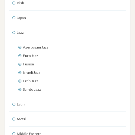
Irish
Japan
Jazz
Azerbaijani Jazz
Euro Jazz
Fusion
Israeli Jazz
Latin Jazz
Samba Jazz
Latin
Metal
Middle Eastern