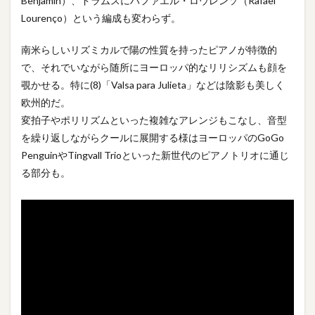
Benjamin）、ドラムスにハファエル・ロウレンソ（Rafael
Lourenço）という編成も変わらず。
南米らしいリズミカルで陽の性質を持ったピアノが特徴的
で、それでいながら随所にヨーロッパ的なリリシズムも顔を
覗かせる。特に(8)「Valsa para Julieta」などは陰影も美しく
欧州的だ。
変拍子やポリリズムといった複雑なアレンジもこなし、音型
を繰り返しながらクールに展開する様はヨーロッパのGoGo
PenguinやTingvall Trioといった新世代のピアノトリオに通じ
る部分も。