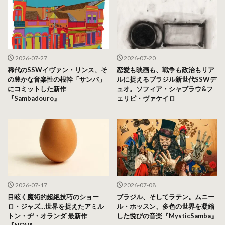
2026-07-27
2026-07-20
稀代のSSWイヴァン・リンス、そ
恋愛も映画も、戦争も政治もリア
の豊かな音楽性の根幹「サンバ」
ルに捉えるブラジル新世代SSWデ
にコミットした新作
ュオ。ソフィア・シャブラウ&フ
『Sambadouro』
ェリピ・ヴァケイロ
2026-07-17
2026-07-08
目眩く魔術的超絶技巧のショー
ブラジル、そしてラテン。ムニー
ロ・ジャズ…世界を捉えたアミル
ル・ホッスン、多色の世界を凝縮
トン・ヂ・オランダ 最新作
した悦びの音楽『MysticSamba』