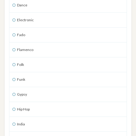
Dance
Electronic
Fado
Flamenco
Folk
Funk
Gypsy
Hip Hop
India