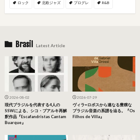
ロック
北欧ジャズ
プログレ
R&B
Brasil
Latest Article
2026-08-02
2026-07-29
現代ブラジルを代表する4人の
ヴィラ=ロボスから連なる豊穣な
SSWによる、シコ・ブアルキ再解
ブラジル音楽の系譜を辿る。『Os
釈作品『Escafandristas Cantam
Filhos de Villa』
Buarque』