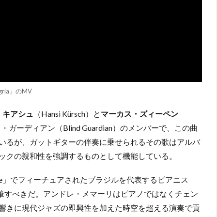
ngria」のMV
・キアシュ
（Hansi Kürsch）と
マーカス・ズィーペン
・ガーディアン（Blind Guardian）のメンバーで、この曲
いるが、ガットギターの伴奏に乗せられるその歌はアルバ
ックの親和性を強調するものとして機能している。
Espírito Livre」でフィーチュアされたブラジルを代表するピアニス
参加も特筆すべきだ。アンドレ・メマーリはピアノではなくチェン
響きに現代ジャズの即興性を加えた時空を超える演奏で貢