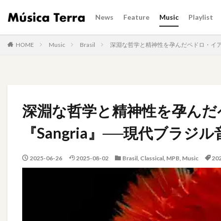
News
Feature
Music
Playlist
HOME
Music
Brasil
深淵な哲学と精神性を孕んだペドロ・イアコ
深淵な哲学と精神性を孕んだ
『Sangria』──現代ブラ
2025-06-26
2025-08-02
Brasil
,
Classical
,
MPB
,
Music
20