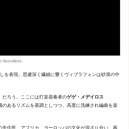
do Apocalipse」
希望や癒しを表現。思慮深く繊細に響くヴィブラフォンは砂漠の中
Vento」だろう。ここには打楽器奏者の
ゲゲ・メデイロス
楽の躍動感のあるリズムを基調としつつ、高度に洗練され編曲を楽
」は、南アメリカの先住民、アフリカ、ヨーロッパの文化が混ざり合い、再