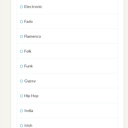
Electronic
Fado
Flamenco
Folk
Funk
Gypsy
Hip Hop
India
Irish