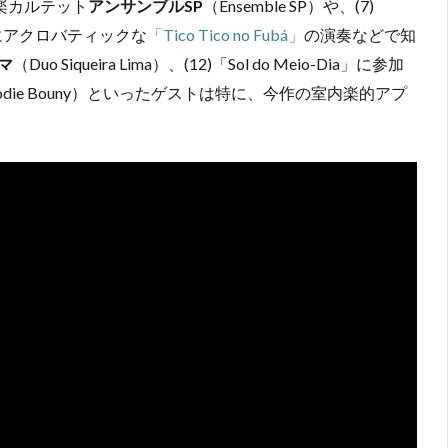
る弦楽カルテット
アンサンブルSP
（Ensemble SP）や、(7)
的にアクロバティックな
「Tico Tico no Fubá」
の演奏などで知
マ
（Duo Siqueira Lima）、(12)「Sol do Meio-Dia」に参加
lodie Bouny）といったゲストは特に、今作の室内楽的アプ