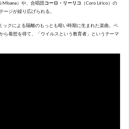
û Mbana）や、合唱団
コーロ・リーリコ
（Coro Lírico）の
テージが繰り広げられる。
ツ）はパンデミックによる隔離のもっとも暗い時期に生まれた楽曲。ペ
から着想を得て、「ウイルスという教育者」というテーマ