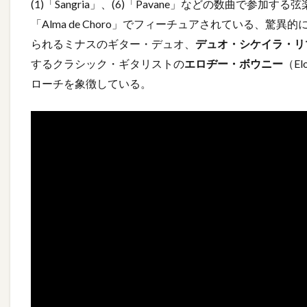
(1)「Sangria」、(6)「Pavane」などの数曲で参加す
「Alma de Choro」でフィーチュアされている、驚異
られるミナスのギター・デュオ、
デュオ・シケイラ・リ
するクラシック・ギタリストの
エロヂー・ボウニー
（E
ローチを象徴している。