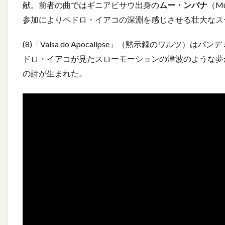
献。前者の曲ではギニアビサウ出身の
ムー・ンバナ
（M
参加によりペドロ・イアコの深淵を感じさせる壮大なス
(8)「Valsa do Apocalipse」（黙示録のワル
ドロ・イアコが見たスローモーションの津波のような夢
の詩が生まれた。