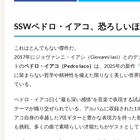
SSWペドロ・イアコ、恐ろしい
これはとんでもない傑作だ。
2017年にジョヴァンニ・イアシ（Giovanni Iasi
トの
ペドロ・イアコ（Pedro Iaco）
は、2025年の新作
『
に留まらない哲学や精神性を備えた限りなく美しい世界
ている。
ペドロ・イアコ曰く“最も深い感情”を音楽で表現する
テーマが織り交ぜられている。アルバムに収録された1
アコ自身の卓越した7弦ギターと豊かな表現力を持った
も挑戦。多くの曲で素晴らしい才能たちがゲストとして