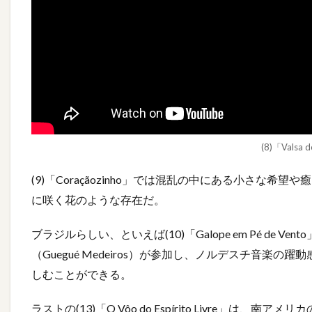
(8)「Valsa 
(9)「Coraçãozinho」では混乱の中にある小さな
に咲く花のような存在だ。
ブラジルらしい、といえば(10)「Galope em Pé de 
（Guegué Medeiros）が参加し、ノルデスチ音
しむことができる。
ラストの(13)「O Vôo do Espírito Livre