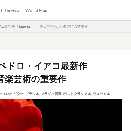
Interview
World Map
最新作『Sangria』──現代ブラジル音楽芸術の重要作
ペドロ・イアコ最新作
ジル音楽芸術の重要作
25
,
SSW
,
ギター
,
ブラジル
,
ブラジル音楽
,
ポストクラシカル
,
ヴォーカル