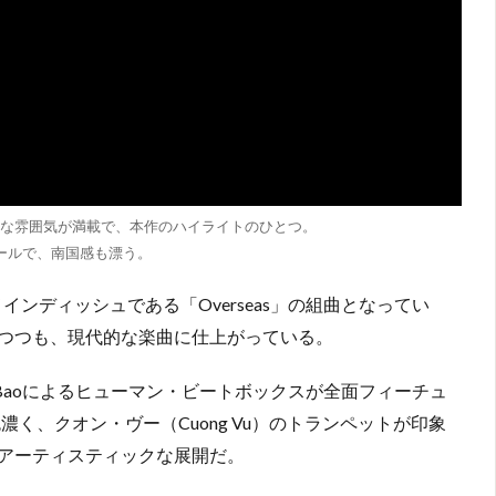
」はオリエンタルな雰囲気が満載で、本作のハイライトのひとつ。
ールで、南国感も漂う。
でが本作のメインディッシュである「Overseas」の組曲となってい
つつも、現代的な楽曲に仕上がっている。
ung Baoによるヒューマン・ビートボックスが全面フィーチュ
素が色濃く、クオン・ヴー（Cuong Vu）のトランペットが印象
に富んだアーティスティックな展開だ。