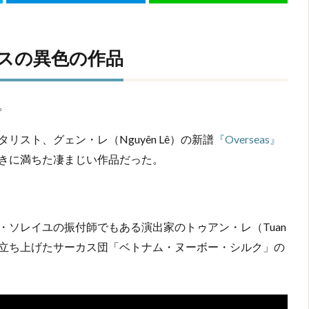
カスの異色の作品
。
スト、グェン・レ（Nguyên Lê）の新譜
『Overseas』
きに満ちた凄まじい作品だった。
ソレイユの振付師でもある演出家のトゥアン・レ（Tuan
が立ち上げたサーカス団「ベトナム・ヌーボー・シルク」の