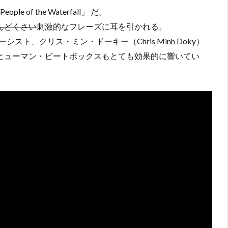
f the Waterfall」 だ。
んどくさい
刺激的なフレーズに耳を引かれる。
、クリス・ミン・ドーキー（Chris Minh Doky）
によるヒューマン・ビートボックスもとても効果的に響いてい