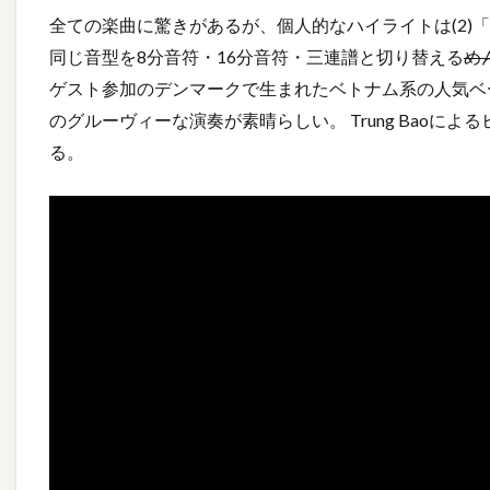
全ての楽曲に驚きがあるが、個人的なハイライトは(2)「People o
同じ音型を8分音符・16分音符・三連譜と切り替える
め
ゲスト参加のデンマークで生まれたベトナム系の人気ベーシスト
のグルーヴィーな演奏が素晴らしい。 Trung Bao
る。