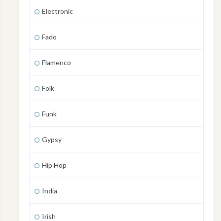
Electronic
Fado
Flamenco
Folk
Funk
Gypsy
Hip Hop
India
Irish