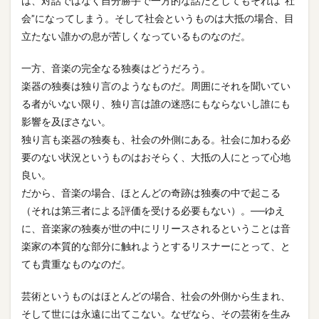
は、対話ではなく自分勝手で一方的な話だとしてもそれは“社
会”になってしまう。そして社会というものは大抵の場合、目
立たない誰かの息が苦しくなっているものなのだ。
一方、音楽の完全なる独奏はどうだろう。
楽器の独奏は独り言のようなものだ。周囲にそれを聞いてい
る者がいない限り、独り言は誰の迷惑にもならないし誰にも
影響を及ぼさない。
独り言も楽器の独奏も、社会の外側にある。社会に加わる必
要のない状況というものはおそらく、大抵の人にとって心地
良い。
だから、音楽の場合、ほとんどの奇跡は独奏の中で起こる
（それは第三者による評価を受ける必要もない）。──ゆえ
に、音楽家の独奏が世の中にリリースされるということは音
楽家の本質的な部分に触れようとするリスナーにとって、と
ても貴重なものなのだ。
芸術というものはほとんどの場合、社会の外側から生まれ、
そして世には永遠に出てこない。なぜなら、その芸術を生み