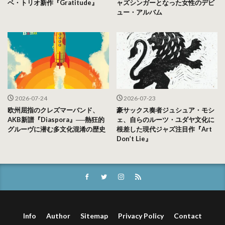
ベ・トリオ新作『Gratitude』
ャズシンガーとなった女性のデビ
ュー・アルバム
2026-07-24
2026-07-23
欧州屈指のクレズマーバンド、
豪サックス奏者ジュシュア・モシ
AKB新譜『Diaspora』──熱狂的
ェ、自らのルーツ・ユダヤ文化に
グルーヴに潜む多文化混淆の歴史
根差した現代ジャズ注目作『Art
Don’t Lie』
Info
Author
Sitemap
Privacy Policy
Contact