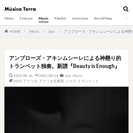
News
Feature
Music
Playlist
Interview
World Map
HOME
Music
Jazz
アンブローズ・アキンムシーレによる神懸り的トラ
アンブローズ・アキンムシーレによる神懸り的
トランペット独奏。新譜『Beauty is Enough』
2023-08-16
2023-08-14
Jazz
,
Music
2023
,
アメリカ
,
アメリカ合衆国
,
ジャズ
,
トランペット