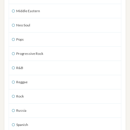
Middle Eastern
Neo Soul
Pops
Progressive Rock
R&B
Reggae
Rock
Russia
Spanish