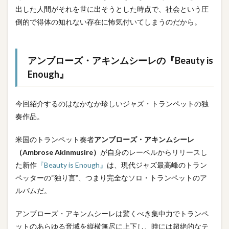
出した人間がそれを世に出そうとした時点で、社会という圧
倒的で得体の知れない存在に怖気付いてしまうのだから。
アンブローズ・アキンムシーレの『Beauty is
Enough』
今回紹介するのはなかなか珍しいジャズ・トランペットの独
奏作品。
米国のトランペット奏者
アンブローズ・アキンムシーレ
（Ambrose Akinmusire）
が自身のレーベルからリリースし
た新作
『Beauty is Enough』
は、現代ジャズ最高峰のトラン
ペッターの“独り言”、つまり完全なソロ・トランペットのア
ルバムだ。
アンブローズ・アキンムシーレは驚くべき集中力でトランペ
ットのあらゆる音域を縦横無尽に上下し、時には超絶的なテ