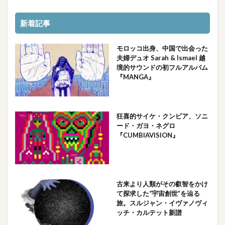
新着記事
モロッコ出身、中国で出会った
夫婦デュオ Sarah & Ismael 越
境的サウンドの初フルアルバム
『MANGA』
狂喜的サイケ・クンビア、ソニ
ード・ガヨ・ネグロ
『CUMBIAVISION』
古来より人類がその叡智をかけ
て探求した“宇宙創世”を辿る
旅。スルジャン・イヴァノヴィ
ッチ・カルテット新譜