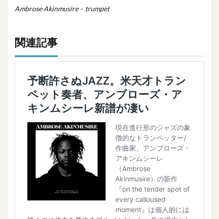
Ambrose Akinmusire – trumpet
関連記事