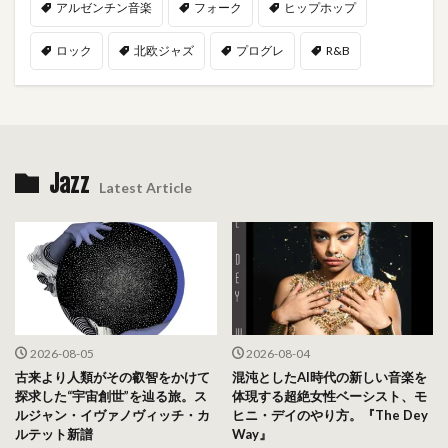
アルゼンチン音楽
フォーク
ヒップホップ
ロック
北欧ジャズ
プログレ
R&B
Jazz
Latest Article
2026-08-05
2026-08-04
古来より人類がその叡智をかけて
混沌としたAI時代の新しい音楽を
探求した“宇宙創世”を辿る旅。ス
体現する超絶女性ベーシスト、モ
ルジャン・イヴァノヴィッチ・カ
ヒニ・デイのやり方。『The Dey
ルテット新譜
Way』