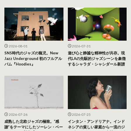
2026-08-01
2026-07-31
SNS時代のジャズの寵児。New
遊び心と静謐な精神性が共存。現
Jazz Underground 初のフルアル
代LAの先駆的ジャズシーンを象徴
バム『Hoodies』
するシャラダ・シャシダール新譜
2026-07-26
2026-07-25
成熟した北欧ジャズの極致。“感
インタン・アンドリアナ。インド
謝”をテーマにしたソーレン・ベー
ネシアの貧しい家庭から一流のジ