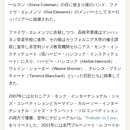
ールマン（Steve Coleman）の目に留まり彼のバンド、ファ
イヴ・エレメンツ（Five Elements）のメンバーとしてヨーロ
ッパツアーに抜擢された。
ファイヴ・エレメンツに在籍しつつ、高校卒業後はマンハッ
タン音楽学校に進学。その後はカリフォルニア大学の修士課
程に進学し非営利ジャズ教育機関セロニアス・モンク・イン
スティテュート（現ハービー・ハンコック・インスティテュ
ート）に入り、ハービー・ハンコック（Herbie Hancock）、
ウェイン・ショーター（Wayne Shorter）、テレンス・ブラン
チャード（Terence Blanchard）といった巨匠たちに師事して
きた。
2007年にはセロニアス・モンク・インターナショナル・ジャ
ズ・コンペティションとカーマイン・カルーソー・インター
ナショナル・ジャズ・トランペット・ソロコンペティション
の両方で優勝。翌年にデビューアルバム
『Prelude: to Cora』
をリリースした。2011年には名門ブルーノート・レコードか