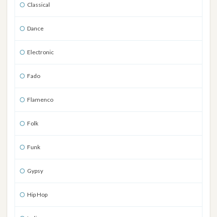
Classical
Dance
Electronic
Fado
Flamenco
Folk
Funk
Gypsy
Hip Hop