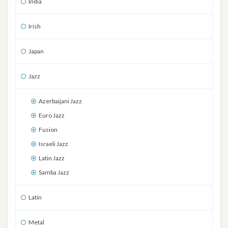
India
Irish
Japan
Jazz
Azerbaijani Jazz
Euro Jazz
Fusion
Israeli Jazz
Latin Jazz
Samba Jazz
Latin
Metal