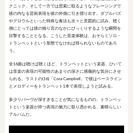
クニック、そして一方では思索に耽るようなフレージングで
彼の内なる芸術表現を彼の外側に引き摺り出す。ダブルバズ
やグロウルといった特殊な奏法も次々と意図的に試み、聴く
側にとっては彼の独り言のなかにびっくりするような瞬間を
目撃することとなる。こうした音楽体験は、おそらくソロ・
トランペットという形態でなければ得られないものであろ
う。
全16曲は聴けば聴くほど、トランペットという楽器、ひいて
は音楽の表現の可能性のあまりの深さに感傷的な気分にさせ
られる。ラストの(16)「Cora Campbell」で彼はベースライン
とメロディーをトランペット1本で表現しようと試みる。
多少リバーヴが深すぎることが気になるものの、トランペッ
トという楽器が持つ表現の魅力に取り憑かれる、素晴らしい
アルバムだ。