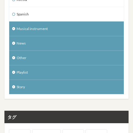
Spanish
Musical instrument
News
Other
Playlist
Story
タグ