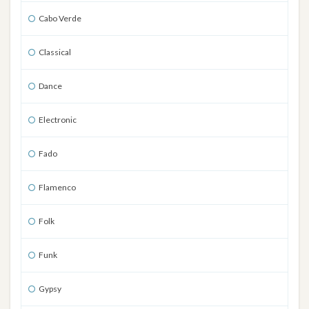
Cabo Verde
Classical
Dance
Electronic
Fado
Flamenco
Folk
Funk
Gypsy