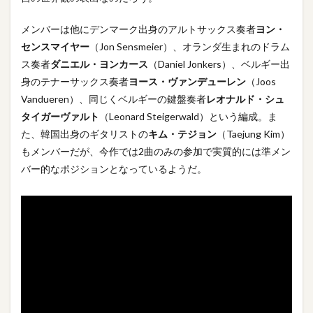
メンバーは他にデンマーク出身のアルトサックス奏者
ヨン・
センスマイヤー
（Jon Sensmeier）、オランダ生まれのドラム
ス奏者
ダニエル・ヨンカース
（Daniel Jonkers）、ベルギー出
身のテナーサックス奏者
ヨース・ヴァンデューレン
（Joos
Vandueren）、同じくベルギーの鍵盤奏者
レオナルド・シュ
タイガーヴァルト
（Leonard Steigerwald）という編成。ま
た、韓国出身のギタリストの
キム・テジョン
（Taejung Kim）
もメンバーだが、今作では2曲のみの参加で実質的には準メン
バー的なポジションとなっているようだ。