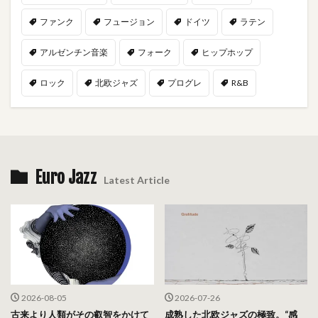
ファンク
フュージョン
ドイツ
ラテン
アルゼンチン音楽
フォーク
ヒップホップ
ロック
北欧ジャズ
プログレ
R&B
Euro Jazz
Latest Article
2026-08-05
2026-07-26
古来より人類がその叡智をかけて
成熟した北欧ジャズの極致。“感