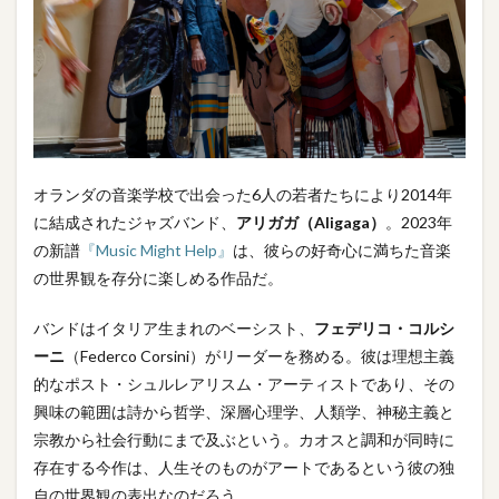
オランダの音楽学校で出会った6人の若者たちにより2014年
に結成されたジャズバンド、
アリガガ（Aligaga）
。2023年
の新譜
『Music Might Help』
は、彼らの好奇心に満ちた音楽
の世界観を存分に楽しめる作品だ。
バンドはイタリア生まれのベーシスト、
フェデリコ・コルシ
ーニ
（Federco Corsini）がリーダーを務める。彼は理想主義
的なポスト・シュルレアリスム・アーティストであり、その
興味の範囲は詩から哲学、深層心理学、人類学、神秘主義と
宗教から社会行動にまで及ぶという。カオスと調和が同時に
存在する今作は、人生そのものがアートであるという彼の独
自の世界観の表出なのだろう。