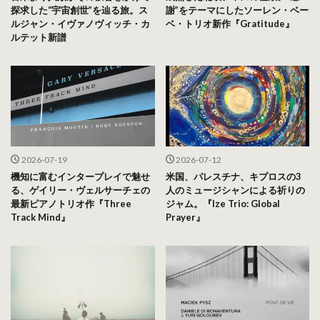
探求した“宇宙創世”を辿る旅。ス
謝”をテーマにしたソーレン・ベー
ルジャン・イヴァノヴィッチ・カ
ベ・トリオ新作『Gratitude』
ルテット新譜
2026-07-19
2026-07-12
機知に富むインタープレイで魅せ
米国、パレスチナ、キプロスの3
る、ゲイリー・ヴェルサーチェの
人のミュージシャンによる祈りの
最新ピアノトリオ作『Three
ジャム。『Ize Trio: Global
Track Mind』
Prayer』