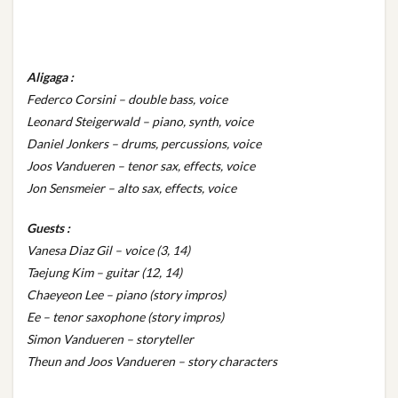
Aligaga :
Federco Corsini – double bass, voice
Leonard Steigerwald – piano, synth, voice
Daniel Jonkers – drums, percussions, voice
Joos Vandueren – tenor sax, effects, voice
Jon Sensmeier – alto sax, effects, voice
Guests :
Vanesa Diaz Gil – voice (3, 14)
Taejung Kim – guitar (12, 14)
Chaeyeon Lee – piano (story impros)
Ee – tenor saxophone (story impros)
Simon Vandueren – storyteller
Theun and Joos Vandueren – story characters