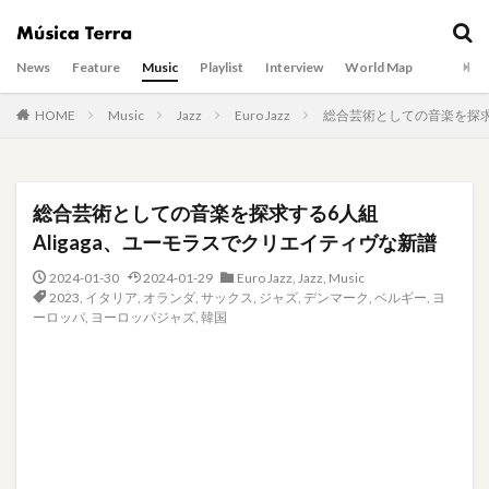
News
Feature
Music
Playlist
Interview
World Map
HOME
Music
Jazz
Euro Jazz
総合芸術としての音楽を探求す
総合芸術としての音楽を探求する6人組
Aligaga、ユーモラスでクリエイティヴな新譜
2024-01-30
2024-01-29
Euro Jazz
,
Jazz
,
Music
2023
,
イタリア
,
オランダ
,
サックス
,
ジャズ
,
デンマーク
,
ベルギー
,
ヨ
ーロッパ
,
ヨーロッパジャズ
,
韓国