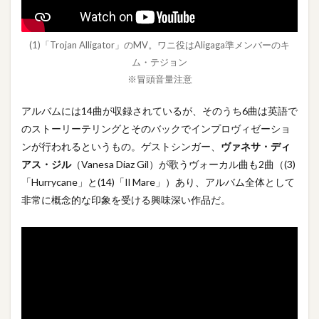
(1)「Trojan Alligator」のMV。ワニ役はAligaga準メンバーのキ
ム・テジョン
※冒頭音量注意
アルバムには14曲が収録されているが、そのうち6曲は英語で
のストーリーテリングとそのバックでインプロヴィゼーショ
ンが行われるというもの。ゲストシンガー、
ヴァネサ・ディ
アス・ジル
（Vanesa Diaz Gil）が歌うヴォーカル曲も2曲（(3)
「Hurrycane」と(14)「Il Mare」）あり、アルバム全体として
非常に概念的な印象を受ける興味深い作品だ。