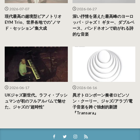
2026-07-07
2026-06-27
現代最高の越境型ピアノトリオ
深い抒情を湛えた最高峰のヨーロ
EYM Trio、世界各地での“ノマ
ッパ・ジャズ！ ギター、ダブルベ
ド・セッション”集大成
ース、バンドネオンで紡がれる詩
的な音楽
2026-06-17
2026-06-16
UKジャズ新世代。ラフィ・ブッシ
異才トロンボーン奏者ロビンソ
ュマンが初のフルアルバムで魅せ
ン・クーリー、ジャズ/アラブ/電
た、ジャズの“超時性”
子音楽を跨ぐ独創的新譜
『Transara』