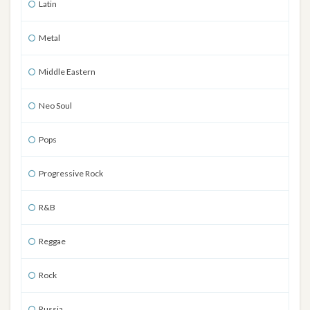
Latin
Metal
Middle Eastern
Neo Soul
Pops
Progressive Rock
R&B
Reggae
Rock
Russia