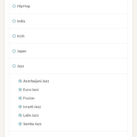
Hip Hop
India
Irish
Japan
Jazz
Azerbaijani Jazz
Euro Jazz
Fusion
Israeli Jazz
Latin Jazz
Samba Jazz