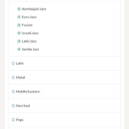
Azerbaijani Jazz
Euro Jazz
Fusion
Israeli Jazz
Latin Jazz
Samba Jazz
Latin
Metal
Middle Eastern
Neo Soul
Pops