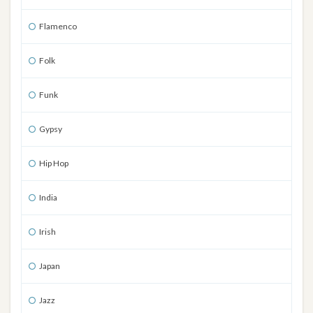
Flamenco
Folk
Funk
Gypsy
Hip Hop
India
Irish
Japan
Jazz