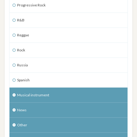
Progressive Rock
R&B
Reggae
Rock
Russia
Spanish
Musical instrument
News
Other