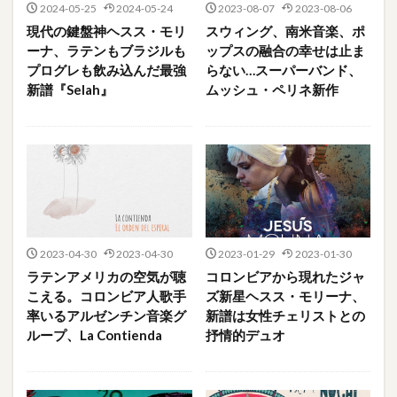
2024-05-25
2024-05-24
2023-08-07
2023-08-06
現代の鍵盤神ヘスス・モリ
スウィング、南米音楽、ポ
ーナ、ラテンもブラジルも
ップスの融合の幸せは止ま
プログレも飲み込んだ最強
らない…スーパーバンド、
新譜『Selah』
ムッシュ・ペリネ新作
2023-04-30
2023-04-30
2023-01-29
2023-01-30
ラテンアメリカの空気が聴
コロンビアから現れたジャ
こえる。コロンビア人歌手
ズ新星ヘスス・モリーナ、
率いるアルゼンチン音楽グ
新譜は女性チェリストとの
ループ、La Contienda
抒情的デュオ