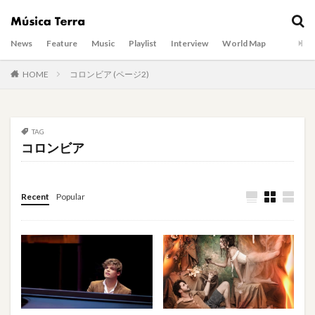
News
Feature
Music
Playlist
Interview
World Map
HOME
コロンビア (ページ2)
TAG
コロンビア
Recent
Popular