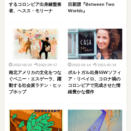
するコロンビア出身鍵盤奏
目新譜『Between Two
者、ヘスス・モリーナ
Worlds』
2022-03-23
2023-09-17
2022-03-14
2022-03-14
南北アメリカの文化をつな
ポルトガル出身SSWソフィ
ぐベニー・エスゲーラ、躍
ア・リベイロ、コロナ禍の
動する社会派ラテン・ヒッ
コロンビアで完成させた情
プホップ
緒豊かな傑作