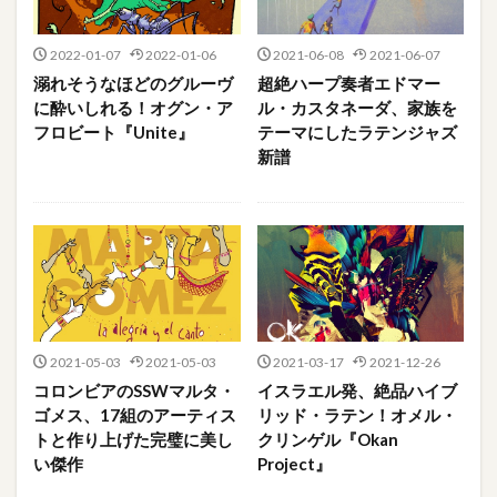
2022-01-07
2022-01-06
2021-06-08
2021-06-07
溺れそうなほどのグルーヴ
超絶ハープ奏者エドマー
に酔いしれる！オグン・ア
ル・カスタネーダ、家族を
フロビート『Unite』
テーマにしたラテンジャズ
新譜
2021-05-03
2021-05-03
2021-03-17
2021-12-26
コロンビアのSSWマルタ・
イスラエル発、絶品ハイブ
ゴメス、17組のアーティス
リッド・ラテン！オメル・
トと作り上げた完璧に美し
クリンゲル『Okan
い傑作
Project』