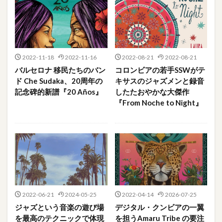
2022-11-18
2022-11-16
2022-08-21
2022-08-21
バルセロナ 移民たちのバン
コロンビアの若手SSWがテ
ド Che Sudaka、20周年の
キサスのジャズメンと録音
記念碑的新譜『20 Años』
したたおやかな大傑作
『From Noche to Night』
2022-06-21
2024-05-25
2022-04-14
2026-07-25
ジャズという音楽の遊び場
デジタル・クンビアの一翼
を最高のテクニックで体現
を担うAmaru Tribe の要注