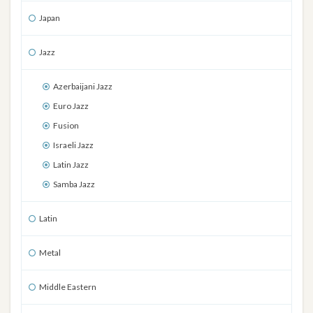
Japan
Jazz
Azerbaijani Jazz
Euro Jazz
Fusion
Israeli Jazz
Latin Jazz
Samba Jazz
Latin
Metal
Middle Eastern