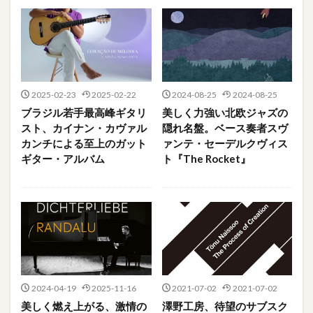
2025-02-23
2025-02-22
2024-08-25
2024-08-25
ブラジル若手最高峰ギタリ
美しく力強い北欧ジャズの
スト、カイナン・カヴァル
隠れ名盤。ベース奏者スヴ
カンチによる至上のガット
ァンテ・セーデルクヴィス
ギター・アルバム
ト『The Rocket』
2024-04-19
2025-11-16
2021-07-02
2021-07-02
美しく燃え上がる、激情の
澤野工房、待望のサブスク