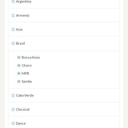
Argentina
Armenia
Asia
Brasil
Bossa Nova
Choro
MPB
Samba
Cabo Verde
Classical
Dance