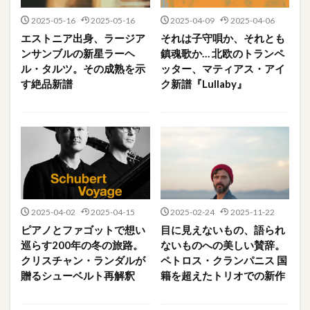
2025-05-16
2025-05-16
2025-04-09
2025-04-06
エストニア出身、ラージア
それは子守唄か、それとも
ンサンブルの新星ラーヘ
鎮魂歌か… 北欧のトランペ
ル・タルツ。その成熟を示
ッター、マティアス・アイ
す絶品新譜
ク新譜『Lullaby』
2025-04-02
2025-04-15
2025-02-24
2025-11-22
ピアノとファゴットで想い
目に見えないもの、語られ
巡らす200年の冬の旅路。
ないものへの美しい賛辞。
クリスチャン・ランダルが
ペトロス・クランパニス 国
贈るシューベルト再解釈
籍を超えたトリオでの新作