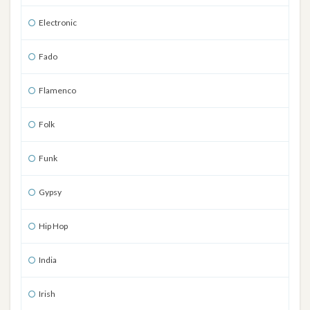
Electronic
Fado
Flamenco
Folk
Funk
Gypsy
Hip Hop
India
Irish