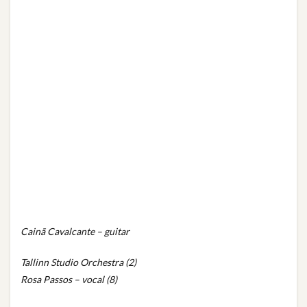
Cainã Cavalcante – guitar
Tallinn Studio Orchestra (2)
Rosa Passos – vocal (8)