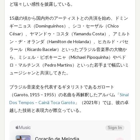
ど瑞々しい感性を披露している。
15歳の頃から国内外のアーティストとの共演を始め、ドミン
ギーニョス（Dominguinhos）、シコ・セーザル（Chico
César）、ヤマンドゥ・コスタ（Yamandu Costa）、アミルト
ン・ヂ・オランダ（Hamilton de Holanda）、ヒカルド・バセ
ラール（Ricardo Bacelar）といったブラジル音楽界の大物か
ら、ミシェル・ピポキーニャ（Michael Pipoquinha）やペド
ロ・マルチンス（Pedro Martins）といった若手まで幅広いミ
ュージシャンと共演してきた。
ブラジル音楽史を代表するギタリストであるガロート
（Garoto, 1915 – 1955）の名曲を再解釈したアルバム
『Sinal
Dos Tempos – Cainã Toca Garoto』
（2021年）では、彼の卓
越した技術と表現力が際立っている。