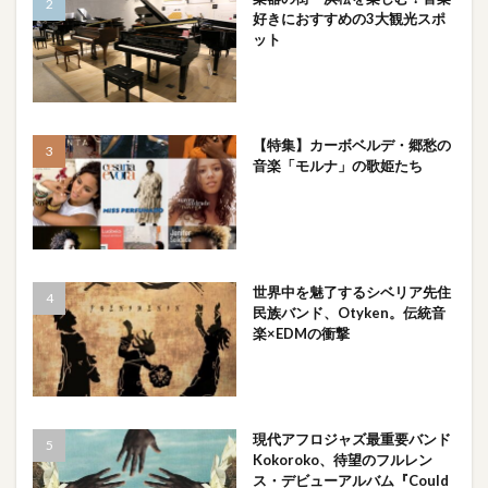
好きにおすすめの3大観光スポ
ット
【特集】カーボベルデ・郷愁の
音楽「モルナ」の歌姫たち
世界中を魅了するシベリア先住
民族バンド、Otyken。伝統音
楽×EDMの衝撃
現代アフロジャズ最重要バンド
Kokoroko、待望のフルレン
ス・デビューアルバム『Could