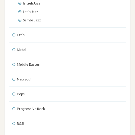
Israeli Jazz
Latin Jazz
Samba Jazz
Latin
Metal
Middle Eastern
Neo Soul
Pops
Progressive Rock
R&B