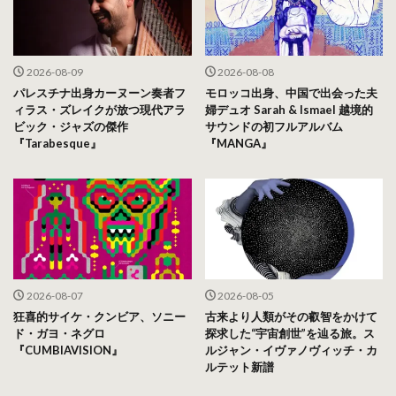
2026-08-09
2026-08-08
パレスチナ出身カーヌーン奏者フ
モロッコ出身、中国で出会った夫
ィラス・ズレイクが放つ現代アラ
婦デュオ Sarah & Ismael 越境的
ビック・ジャズの傑作
サウンドの初フルアルバム
『Tarabesque』
『MANGA』
2026-08-07
2026-08-05
狂喜的サイケ・クンビア、ソニー
古来より人類がその叡智をかけて
ド・ガヨ・ネグロ
探求した“宇宙創世”を辿る旅。ス
『CUMBIAVISION』
ルジャン・イヴァノヴィッチ・カ
ルテット新譜