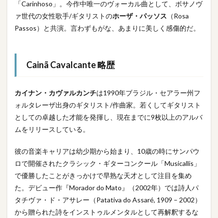
「Carinhoso」。今作中唯一のヴォーカル曲として、ボサノヴ
ァ世代の女性歌手/ギタリストの
ホーザ・パッソス
（Rosa
Passos）と共演。言わずもがな、あまりに美しく感傷的だ。
Cainã Cavalcante 略歴
カイナン・カヴァルカンチ
は1990年ブラジル・セアラー州フ
ォルタレーザ出身のギタリスト/作曲家。若くしてギタリスト
としての卓越した才能を発揮し、現在までに9枚以上のアルバ
ムをリリースしている。
彼の音楽キャリアは幼少期から始まり、10歳の時にサンパウ
ロで開催されたクラシック・ギターコンクール「Musicallis」
で優勝したことがきっかけで早熟な天才として注目を集め
た。デビュー作『Morador do Mato』（2002年）では詩人パ
タチヴァ・ド・アサレー（Patativa do Assaré, 1909 – 2002）
から贈られた詩をインストゥルメンタルとして再解釈するな