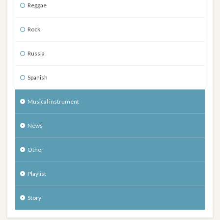
Reggae
Rock
Russia
Spanish
Musical instrument
News
Other
Playlist
Story