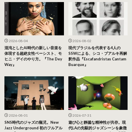
2026-08-04
2026-08-02
混沌としたAI時代の新しい音楽を
現代ブラジルを代表する4人の
体現する超絶女性ベーシスト、モ
SSWによる、シコ・ブアルキ再解
ヒニ・デイのやり方。『The Dey
釈作品『Escafandristas Cantam
Way』
Buarque』
2026-08-01
2026-07-31
SNS時代のジャズの寵児。New
遊び心と静謐な精神性が共存。現
Jazz Underground 初のフルアル
代LAの先駆的ジャズシーンを象徴