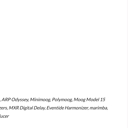
ano, ARP Odyssey, Minimoog, Polymoog, Moog Model 15
ers, MXR Digital Delay, Eventide Harmonizer, marimba,
ducer