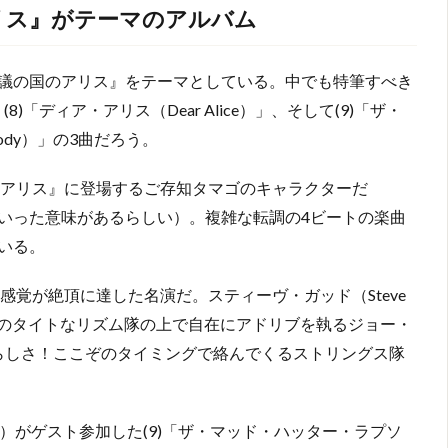
リス』がテーマのアルバム
議の国のアリス』をテーマとしている。中でも特筆すべき
(8)「ディア・アリス（Dear Alice）」、そして(9)「ザ・
psody）」の3曲だろう。
のアリス』に登場するご存知タマゴのキャラクターだ
な人”といった意味があるらしい）。複雑な転調の4ビートの楽曲
いる。
感覚が絶頂に達した名演だ。スティーヴ・ガッド（Steve
ómez, b）のタイトなリズム隊の上で自在にアドリブを執るジョー・
という素晴らしさ！ここぞのタイミングで絡んでくるストリングス隊
 key）がゲスト参加した(9)「ザ・マッド・ハッター・ラプソ