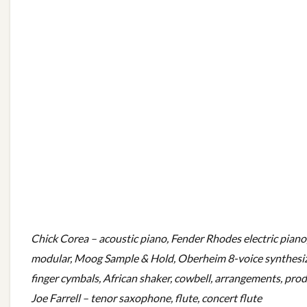
Chick Corea – acoustic piano, Fender Rhodes electric pi
modular, Moog Sample & Hold, Oberheim 8-voice synthesiz
finger cymbals, African shaker, cowbell, arrangements, pro
Joe Farrell – tenor saxophone, flute, concert flute