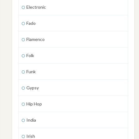
Electronic
Fado
Flamenco
Folk
Funk
Gypsy
Hip Hop
India
Irish