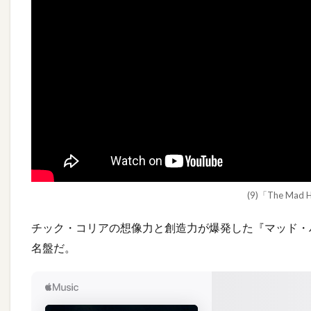
(9)「The Mad H
チック・コリアの想像力と創造力が爆発した『マッド・
名盤だ。