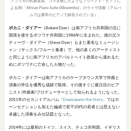
アフリカの民族楽器、コラを模したようなプリペアド・ピアノに
よる(8)「African Piano Suite (Xikwembu)」のライヴ演奏（アルバ
ムでは通常のピアノで録音されている）。
ボカニ・ダイアー
（Bokani Dyer）は南アフリカ共和国の北に
国境を接するボツワナ共和国に1986年に生まれた。彼の父ス
ティーヴ・ダイアー（Steve Dyer）もまた著名なミュージシ
ャン（サックス/フルート奏者）で、他の多くのアーティスト
と同じように南アフリカのアパルトヘイト政策から逃れるた
めにボツワナに亡命した人物だった。
ボカニ・ダイアーは南アフリカのケープタウン大学で作曲と
演奏の学位を優秀な成績で取得。その後すぐに最注目のピア
ニスト/作曲家/プロデューサーとして知られるようになった。
2011年のセカンドアルバム
『Emancipate the Story』
ではホ
ーンセクションも加えた編成で若干20代の若者とは思えない
卓越した演奏をみせ話題となった。
2014年には最初のドイツ、スイス、チェコ共和国、イギリス