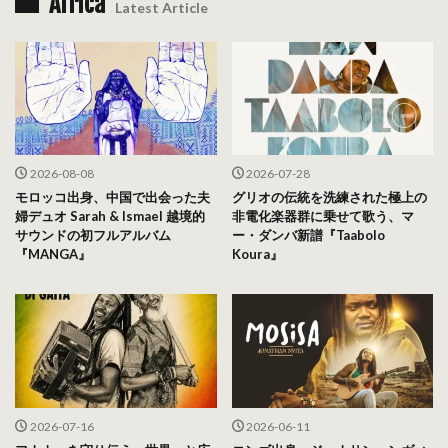
Africa
Latest Article
2026-08-08
2026-07-28
モロッコ出身、中国で出会った夫
グリオの伝統を洗練された極上の
婦デュオ Sarah & Ismael 越境的
非電化楽器群に乗せて歌う、マ
サウンドの初フルアルバム
ー・ダンバ新譜『Taabolo
『MANGA』
Koura』
2026-07-16
2026-06-11