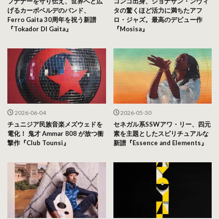
フナナーを守り伝え、世界へと広
コンゴ出身、ジョナサン・ンヴィ
げるカーボベルデのバンド、
タの驚くほど活力に満ちたアフ
Ferro Gaita 30周年を祝う新譜
ロ・ジャズ。最高のデビュー作
『Tokador DI Gaita』
『Mosisa』
2026-06-04
2026-05-30
チュニジア民族音楽メズウェドを
セネガル系SSWアワ・リー、四元
電化！ 鬼才 Ammar 808 が放つ衝
素を主題としたスピリチュアルな
撃作『Club Tounsi』
新譜『Essence and Elements』