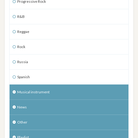
Progressive Rock
R&B
Reggae
Rock
Russia
Spanish
Musical instrument
News
Other
Playlist