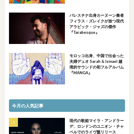
パレスチナ出身カーヌーン奏者
フィラス・ズレイクが放つ現代
アラビック・ジャズの傑作
『Tarabesque』
モロッコ出身、中国で出会った
夫婦デュオ Sarah & Ismael 越
境的サウンドの初フルアルバム
『MANGA』
今月の人気記事
現代の歌姫マイラ・アンドラー
デ、ロンドンのユニオン・チャ
ペルでのライヴ盤リリース