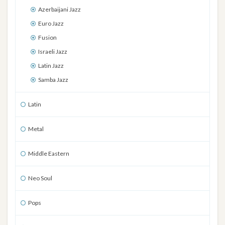
Azerbaijani Jazz
Euro Jazz
Fusion
Israeli Jazz
Latin Jazz
Samba Jazz
Latin
Metal
Middle Eastern
Neo Soul
Pops