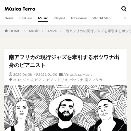
News
Feature
Music
Playlist
Interview
World Map
HOME
Music
Africa
南アフリカの現行ジャズを牽引するボツ
南アフリカの現行ジャズを牽引するボツワナ出
身のピアニスト
2020-06-08
2021-01-30
Africa
,
Jazz
,
Music
2018
,
ジャズ
,
ピアノ
,
ピアノトリオ
,
ボツワナ
,
南アフリカ