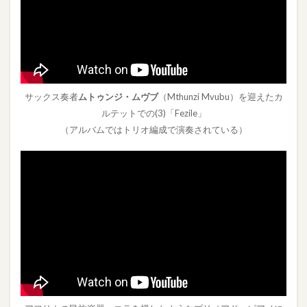
サックス奏者
ムトゥンジ・ムヴブ
（Mthunzi Mvubu）を迎えたカ
ルテットでの(3)「Fezile」
（アルバムではトリオ編成で演奏されている）