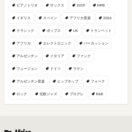
ピアノトリオ
サックス
2019
MPB
イギリス
スペイン
アフリカ音楽
2026
クラシック
ポップス
UK
トランペット
アフリカ
エレクトロニック
パーカッション
アルゼンチン
イタリア
ファンク
フュージョン
ドイツ
ラテン
アルゼンチン音楽
ヒップホップ
フォーク
ロック
北欧ジャズ
プログレ
R&B