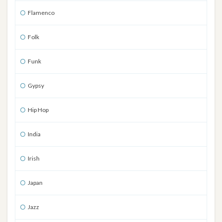
Flamenco
Folk
Funk
Gypsy
Hip Hop
India
Irish
Japan
Jazz