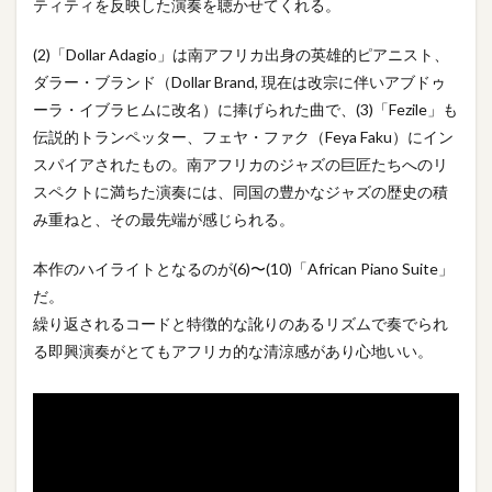
ティティを反映した演奏を聴かせてくれる。
(2)「Dollar Adagio」は南アフリカ出身の英雄的ピアニスト、
ダラー・ブランド（Dollar Brand, 現在は改宗に伴いアブドゥ
ーラ・イブラヒムに改名）に捧げられた曲で、(3)「Fezile」も
伝説的トランペッター、フェヤ・ファク（Feya Faku）にイン
スパイアされたもの。南アフリカのジャズの巨匠たちへのリ
スペクトに満ちた演奏には、同国の豊かなジャズの歴史の積
み重ねと、その最先端が感じられる。
本作のハイライトとなるのが(6)〜(10)「African Piano Suite」
だ。
繰り返されるコードと特徴的な訛りのあるリズムで奏でられ
る即興演奏がとてもアフリカ的な清涼感があり心地いい。