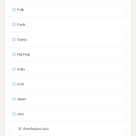
Folk
Funk
Gypsy
Hip Hop
India
Irish
Japan
Jazz
Azerbaijani Jazz