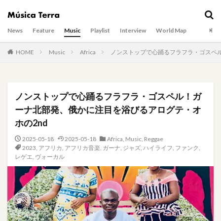
News
Feature
Music
Playlist
Interview
World Map
HOME
Music
Africa
ノンストップで心踊るフラフラ・ゴスペル
ノンストップで心踊るフラフラ・ゴスペル！ガ
ーナ北部発、俄かに注目を浴びるアログテ・オ
ホの2nd
2025-05-18
2025-05-18
Africa
,
Music
,
Reggae
2023
,
アフリカ
,
アフリカ音楽
,
ガーナ
,
ジャズ
,
ハイライフ
,
ファンク
,
レゲエ
,
ヴォーカル