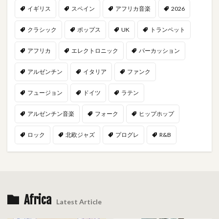
イギリス
スペイン
アフリカ音楽
2026
クラシック
ポップス
UK
トランペット
アフリカ
エレクトロニック
パーカッション
アルゼンチン
イタリア
ファンク
フュージョン
ドイツ
ラテン
アルゼンチン音楽
フォーク
ヒップホップ
ロック
北欧ジャズ
プログレ
R&B
Africa
Latest Article