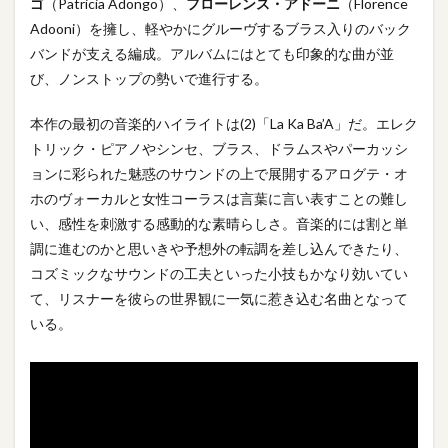
ゴ
（Patricia Adongo）、
フローレンス・アドーニ
（Florence
Adooni）を擁し、軽やかにグルーヴするブラス入りのバック
バンドが支える編成。アルバムにはとても印象的な曲が並
び、ノンストップの勢いで進行する。
本作の最初の音楽的ハイライトは(2)「La Ka Ba’A」だ。エレク
トリック・ピアノやシンセ、ブラス、ドラムスやパーカッシ
ョンに彩られた魅惑のサウンドの上で展開するアログテ・オ
ホのヴォーカルと女性コーラスは言葉に言い表すことの難し
い、感性を刺激する感動的な素晴らしさ。音楽的には割と単
調に進むのかと思いきや予想外の転調を差し込んできたり、
コズミックなサウンドの工夫といった小技もかなり効いてい
て、リスナーを彼らの世界観に一気に惹き込む名曲となって
いる。