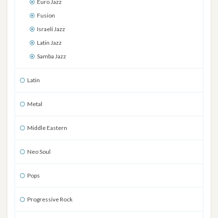
Euro Jazz
Fusion
Israeli Jazz
Latin Jazz
Samba Jazz
Latin
Metal
Middle Eastern
Neo Soul
Pops
Progressive Rock