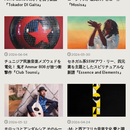
『Tokador DI Gaita』
『Mosisa』
2026-06-04
2026-05-30
チュニジア民族音楽メズウェドを
セネガル系SSWアワ・リー、四元
電化！ 鬼才 Ammar 808 が放つ衝
素を主題としたスピリチュアルな
撃作『Club Tounsi』
新譜『Essence and Elements』
2026-05-12
2026-04-24
モロッコとアンダルシア そのルー
-M- と西アフリカ音楽文化 愛と調