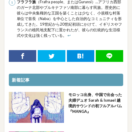
フラフラ族
（Frafra people、またはGurunsi）…アフリカ西部
のガーナ北部やブルキナファソ南部に暮らす民族。歴史的に
彼らは中央集権的な王国を築くことは少なく、小規模な村落
単位で首長（Naba）を中心とした自治的なコミュニティを形
成してきた。19世紀から20世紀初頭にかけて、イギリスやフ
ランスの植民地支配下に置かれたが、彼らの伝統的な生活様
式や文化は強く残っている。
↩︎
新着記事
モロッコ出身、中国で出会った
夫婦デュオ Sarah & Ismael 越
境的サウンドの初フルアルバム
『MANGA』