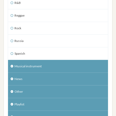
R&B
Reggae
Rock
Russia
Spanish
Musical instrument
News
Other
Playlist