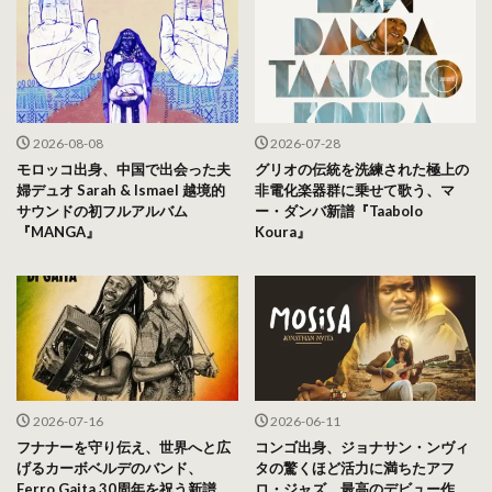
2026-08-08
2026-07-28
モロッコ出身、中国で出会った夫
グリオの伝統を洗練された極上の
婦デュオ Sarah & Ismael 越境的
非電化楽器群に乗せて歌う、マ
サウンドの初フルアルバム
ー・ダンバ新譜『Taabolo
『MANGA』
Koura』
2026-07-16
2026-06-11
フナナーを守り伝え、世界へと広
コンゴ出身、ジョナサン・ンヴィ
げるカーボベルデのバンド、
タの驚くほど活力に満ちたアフ
Ferro Gaita 30周年を祝う新譜
ロ・ジャズ。最高のデビュー作