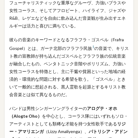
フューチャリスティックな重厚なグルーヴ、力強いブラスや
女性コーラス、そしてアフロビート、ハイライフ、ジャズや
R&B、レゲエなどを自由に飲み込んだ音楽観が生み出すエネ
ルギーは活力と喜びに満ちている。
彼らの音楽のキーワードとなるフラフラ・ゴスペル（Frafra
1
Gospel）とは、ガーナ北部のフラフラ民族
の音楽で、キリス
ト教の宣教師が持ち込んだゴスペルとフラフラ族の伝統音楽
が融合したもの。ペンタトニック音階やポリリズム、力強い
女性コーラスを特徴とし、主に干魃や貧困といった地域の経
済的・環境的な問題に対する希望を歌う。「ゴスペル」とき
いて一般的に想起される、黒人霊歌を起源とするキリスト教
会音楽とは似て異なるものだ。
バンドは男性シンガーソングライターの
アログテ・オホ
（Alogte Oho）
を中心とし、コーラス隊にはいずれもソロ・
アーティストとしても類稀な才能を持つ女性歌手である
リジ
ー・アマリエンガ
（Lizzy Amaliyenga）、
パトリシア・アドン