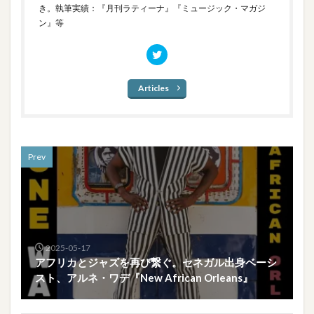
き。執筆実績：『月刊ラティーナ』『ミュージック・マガジ
ン』等
Articles
Prev
2025-05-17
アフリカとジャズを再び繋ぐ。セネガル出身ベーシ
スト、アルネ・ワデ『New African Orleans』