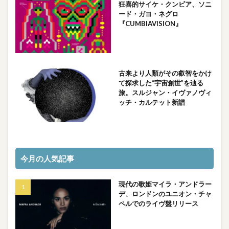
狂喜的サイケ・クンビア、ソニ
ード・ガヨ・ネグロ
『CUMBIAVISION』
古来より人類がその叡智をかけ
て探求した“宇宙創世”を辿る
旅。スルジャン・イヴァノヴィ
ッチ・カルテット新譜
今月の人気記事
現代の歌姫マイラ・アンドラー
デ、ロンドンのユニオン・チャ
ペルでのライヴ盤リリース