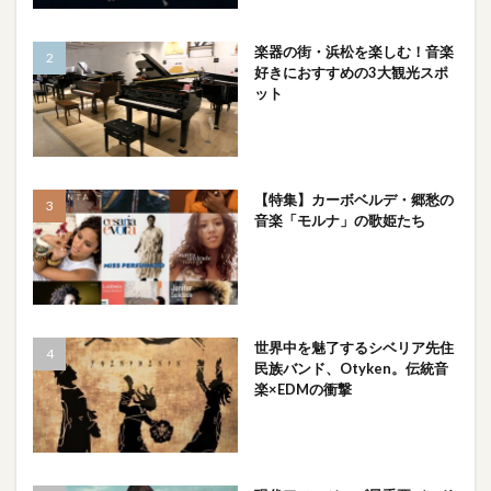
楽器の街・浜松を楽しむ！音楽
好きにおすすめの3大観光スポ
ット
【特集】カーボベルデ・郷愁の
音楽「モルナ」の歌姫たち
世界中を魅了するシベリア先住
民族バンド、Otyken。伝統音
楽×EDMの衝撃