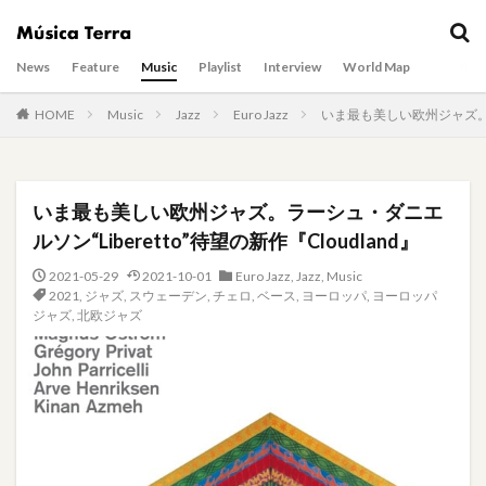
News
Feature
Music
Playlist
Interview
World Map
HOME
Music
Jazz
Euro Jazz
いま最も美しい欧州ジャズ。ラー
いま最も美しい欧州ジャズ。ラーシュ・ダニエ
ルソン“Liberetto”待望の新作『Cloudland』
2021-05-29
2021-10-01
Euro Jazz
,
Jazz
,
Music
2021
,
ジャズ
,
スウェーデン
,
チェロ
,
ベース
,
ヨーロッパ
,
ヨーロッパ
ジャズ
,
北欧ジャズ