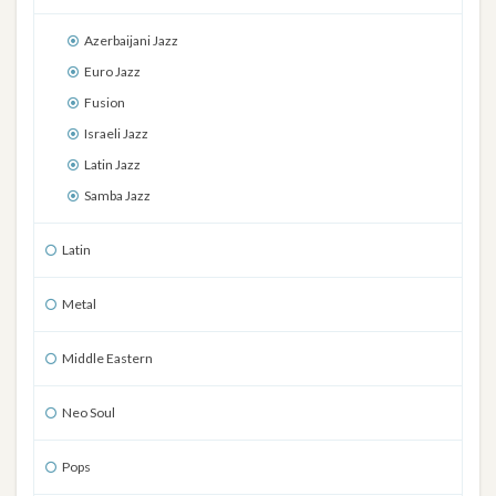
Azerbaijani Jazz
Euro Jazz
Fusion
Israeli Jazz
Latin Jazz
Samba Jazz
Latin
Metal
Middle Eastern
Neo Soul
Pops