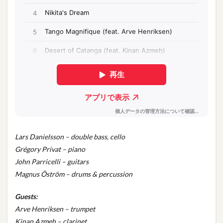
Lars Danielsson – double bass, cello
Grégory Privat – piano
John Parricelli – guitars
Magnus Öström – drums & percussion
Guests:
Arve Henriksen – trumpet
Kinan Azmeh – clarinet