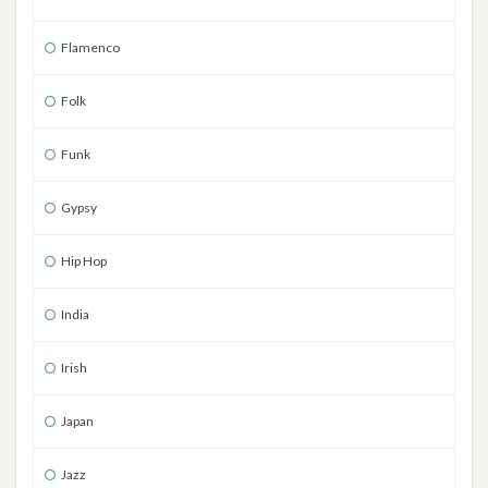
Flamenco
Folk
Funk
Gypsy
Hip Hop
India
Irish
Japan
Jazz