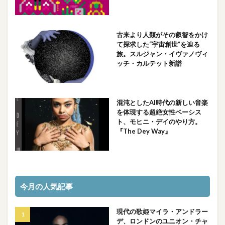
古来より人類がその叡智をかけ
て探求した“宇宙創世”を辿る
旅。スルジャン・イヴァノヴィ
ッチ・カルテット新譜
混沌としたAI時代の新しい音楽
を体現する超絶女性ベーシス
ト、モヒニ・デイのやり方。
『The Dey Way』
今月の人気記事
現代の歌姫マイラ・アンドラー
デ、ロンドンのユニオン・チャ