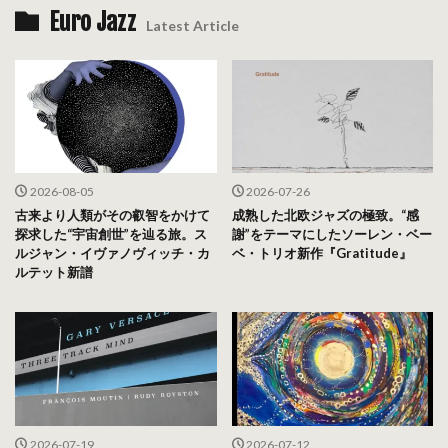
Euro Jazz
Latest Article
2026-08-05
2026-07-26
古来より人類がその叡智をかけて
成熟した北欧ジャズの極致。“感
探求した“宇宙創世”を辿る旅。ス
謝”をテーマにしたソーレン・ベー
ルジャン・イヴァノヴィッチ・カ
ベ・トリオ新作『Gratitude』
ルテット新譜
2026-07-19
2026-07-12