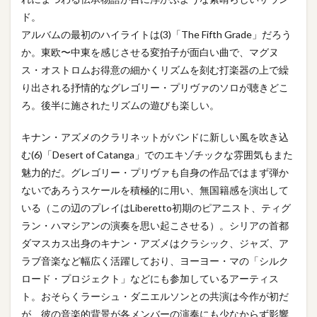
ド。
アルバムの最初のハイライトは(3)「The Fifth Grade」だろう
か。東欧〜中東を感じさせる変拍子が面白い曲で、マグヌ
ス・オストロムお得意の細かくリズムを刻む打楽器の上で繰
り出される抒情的なグレゴリー・プリヴァのソロが聴きどこ
ろ。後半に施されたリズムの遊びも楽しい。
キナン・アズメのクラリネットがバンドに新しい風を吹き込
む(6)「Desert of Catanga」でのエキゾチックな雰囲気もまた
魅力的だ。グレゴリー・プリヴァも自身の作品ではまず弾か
ないであろうスケールを積極的に用い、無国籍感を演出して
いる（この辺のプレイはLiberetto初期のピアニスト、ティグ
ラン・ハマシアンの演奏を思い起こさせる）。シリアの首都
ダマスカス出身のキナン・アズメはクラシック、ジャズ、ア
ラブ音楽など幅広く活躍しており、ヨーヨー・マの「シルク
ロード・プロジェクト」などにも参加しているアーティス
ト。おそらくラーシュ・ダニエルソンとの共演は今作が初だ
が、彼の音楽的背景が各メンバーの演奏にも少なからず影響