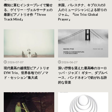
機知に富むインタープレイで魅せ
米国、パレスチナ、キプロスの3
る、ゲイリー・ヴェルサーチェの
人のミュージシャンによる祈りの
最新ピアノトリオ作『Three
ジャム。『Ize Trio: Global
Track Mind』
Prayer』
2026-07-07
2026-06-27
現代最高の越境型ピアノトリオ
深い抒情を湛えた最高峰のヨーロ
EYM Trio、世界各地での“ノマ
ッパ・ジャズ！ ギター、ダブルベ
ド・セッション”集大成
ース、バンドネオンで紡がれる詩
的な音楽