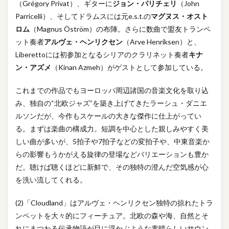
（Grégory Privat）、ギターに
ジョン・パリチェリ
（John
Parricelli）、そしてドラムスには元e.s.t.の
マグヌス・オスト
ロム
（Magnus Öström）の布陣。さらに数曲で盟友トランペ
ット奏者
アルヴェ・ヘンリクセン
（Arve Henriksen）と、
Liberettoには初参加となるシリアのクラリネット奏者
キナ
ン・アズメ
（Kinan Azmeh）がゲストとして参加している。
これまでの作品でもヨーロッパ周辺諸国の音楽文化を取り込
み、独自の“北欧ジャズ”を築き上げてきたラーシュ・ダニエ
ルソンだが、今作もスケールの大きな傑作に仕上がってい
る。まずは楽曲の構成力。短調を中心とした親しみやすく美
しい曲が多いが、5拍子や7拍子などの変拍子や、中東音楽か
らの影響もうかがえる旋律の登場などバリエーションも豊か
だ。聴けば聴くほどに新鮮で、その独特の澄んだ空気感が心
を洗い流してくれる。
(2)「Cloudland」はアルヴェ・ヘンリクセン独特の掠れたトラ
ンペットを大々的にフィーチュア。北欧の森や海、自然とそ
れにまつわる伝承物語が目に浮かぶような素晴らしいサウン