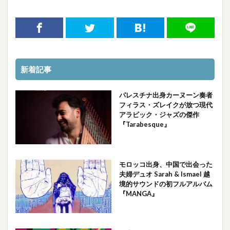
新着記事
パレスチナ出身カーヌーン奏者
フィラス・ズレイクが放つ現代
アラビック・ジャズの傑作
『Tarabesque』
モロッコ出身、中国で出会った
夫婦デュオ Sarah & Ismael 越
境的サウンドの初フルアルバム
『MANGA』