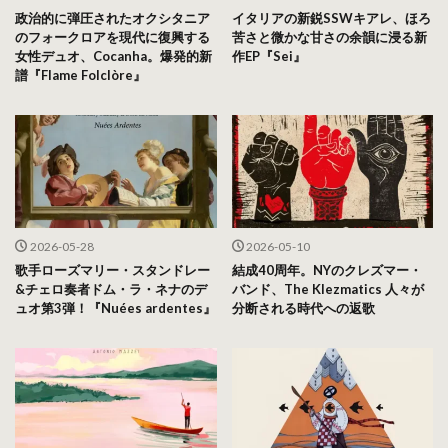
政治的に弾圧されたオクシタニア
イタリアの新鋭SSWキアレ、ほろ
のフォークロアを現代に復興する
苦さと微かな甘さの余韻に浸る新
女性デュオ、Cocanha。爆発的新
作EP『Sei』
譜『Flame Folclòre』
2026-05-28
2026-05-10
歌手ローズマリー・スタンドレー
結成40周年。NYのクレズマー・
&チェロ奏者ドム・ラ・ネナのデ
バンド、The Klezmatics 人々が
ュオ第3弾！『Nuées ardentes』
分断される時代への返歌