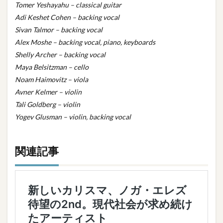
Tomer Yeshayahu – classical guitar
Adi Keshet Cohen – backing vocal
Sivan Talmor – backing vocal
Alex Moshe – backing vocal, piano, keyboards
Shelly Archer – backing vocal
Maya Belsitzman – cello
Noam Haimovitz – viola
Avner Kelmer – violin
Tali Goldberg – violin
Yogev Glusman – violin, backing vocal
関連記事