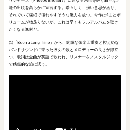
リジャーズ（Phoebe Bridgers）に連なる系譜を継ぐ新たな才
能の出現を高らかに宣言する。瑞々しく、強い意思があり、
それでいて繊細で壊れやすそうな魅力を放つ。今作は4曲とボ
リュームが物足りないが、これは早くもフルアルバムを聴き
たくなる逸材だ。
(1)「Been a Long Time」から、絢爛な弦楽四重奏と控えめな
バンドサウンドに乗った彼女の歌とメロディーの良さが際立
つ。歌詞は全曲が英語で歌われ、リスナーをノスタルジック
で感傷的な旅に誘う。