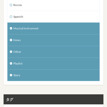
Russia
Spanish
Musical instrument
News
Other
Playlist
Story
タグ