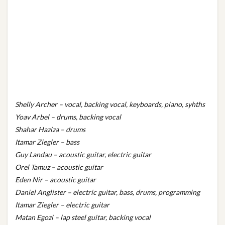
Shelly Archer – vocal, backing vocal, keyboards, piano, syhths
Yoav Arbel – drums, backing vocal
Shahar Haziza – drums
Itamar Ziegler – bass
Guy Landau – acoustic guitar, electric guitar
Orel Tamuz – acoustic guitar
Eden Nir – acoustic guitar
Daniel Anglister – electric guitar, bass, drums, programming
Itamar Ziegler – electric guitar
Matan Egozi – lap steel guitar, backing vocal