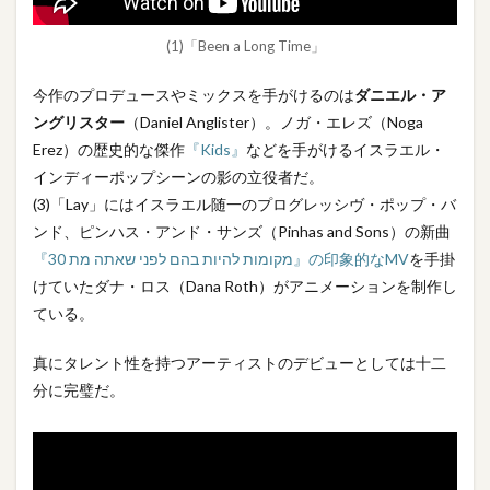
(1)「Been a Long Time」
今作のプロデュースやミックスを手がけるのは
ダニエル・ア
ングリスター
（Daniel Anglister）。ノガ・エレズ（Noga
Erez）の歴史的な傑作
『Kids』
などを手がけるイスラエル・
インディーポップシーンの影の立役者だ。
(3)「Lay」にはイスラエル随一のプログレッシヴ・ポップ・バ
ンド、ピンハス・アンド・サンズ（Pinhas and Sons）の新曲
『30 מקומות להיות בהם לפני שאתה מת』の印象的なMV
を手掛
けていたダナ・ロス（Dana Roth）がアニメーションを制作し
ている。
真にタレント性を持つアーティストのデビューとしては十二
分に完璧だ。