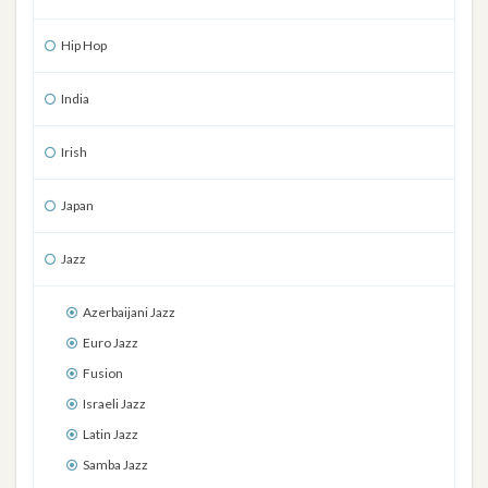
Hip Hop
India
Irish
Japan
Jazz
Azerbaijani Jazz
Euro Jazz
Fusion
Israeli Jazz
Latin Jazz
Samba Jazz