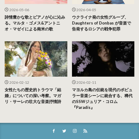
2026-05-06
2026-04-05
詩情豊かな歌とピアノが心に沁み
ウクライナ発の女性グループ、
る。マルタ・ゴメス&アントニ
Daughters of Donbas が音楽で
オ・マゼイによる南米の歌
告発するロシアの戦争犯罪
2026-02-12
2026-02-11
女性たちの歴史的トラウマ「結
マヨルカ島の伝統を現代のポピュ
婚」についての深い考察。マガ
ラー音楽シーンに統合する、稀代
リ・サーレの壮大な音楽抒情詩
のSSWジュリア・コロム
『Paradís』