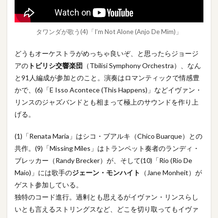
タワンダが歌う(4)「I’m Not Alone (Anjo De Mim)」
どうもオーケストラがめっちゃ良いぞ、と思ったらジョージ
アの
トビリシ交響楽団
（Tbilisi Symphony Orchestra）、なん
と91人編成が参加とのこと。演奏はロマンティックで情感豊
かで、(6)「E Isso Acontece (This Happens)」などイヴァン・
リンスのジャズバンドとも相まって極上のサウンドを作り上
げる。
(1)「Renata Maria」はシコ・ブアルキ（Chico Buarque）との
共作。(9)「Missing Miles」はトランペット奏者のランディ・
ブレッカー（Randy Brecker）が、そして(10)「Rio (Rio De
Maio)」には歌手の
ジェーン・モンハイト
（Jane Monheit）が
ゲスト参加している。
独特のコード進行。過剰とも思えるがイヴァン・リンスらし
いとも言えるストリングスなど、どこを切り取ってもイヴァ