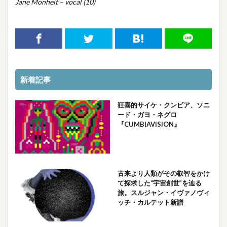
Jane Monheit – vocal (10)
新着記事
狂喜的サイケ・クンビア、ソニ
ード・ガヨ・ネグロ
『CUMBIAVISION』
古来より人類がその叡智をかけ
て探求した“宇宙創世”を辿る
旅。スルジャン・イヴァノヴィ
ッチ・カルテット新譜