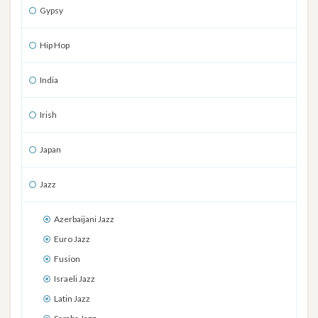
Gypsy
Hip Hop
India
Irish
Japan
Jazz
Azerbaijani Jazz
Euro Jazz
Fusion
Israeli Jazz
Latin Jazz