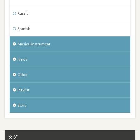
Russia
Spanish
Musical instrument
News
Other
Playlist
Story
タグ