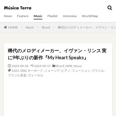
News
Feature
Music
Playlist
Interview
World Map
HOME
Music
Brasil
稀代のメロディメーカー、イヴァン・リンス 実に
稀代のメロディメーカー、イヴァン・リンス 実
に9年ぶりの新作『My Heart Speaks』
2023-09-18
2023-09-17
Brasil
,
MPB
,
Music
2023
,
SSW
,
キーボード
,
ジョージア
,
ピアノ
,
フュージョン
,
ブラジル
,
ブラジル音楽
,
ヴォーカル