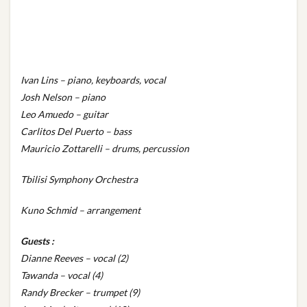
Ivan Lins – piano, keyboards, vocal
Josh Nelson – piano
Leo Amuedo – guitar
Carlitos Del Puerto – bass
Mauricio Zottarelli – drums, percussion
Tbilisi Symphony Orchestra
Kuno Schmid – arrangement
Guests :
Dianne Reeves – vocal (2)
Tawanda – vocal (4)
Randy Brecker – trumpet (9)