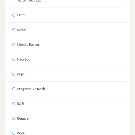
Samba Jazz
Latin
Metal
Middle Eastern
Neo Soul
Pops
Progressive Rock
R&B
Reggae
Rock