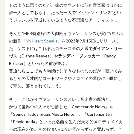
トのように思うのだが、彼のサウンドに似た音楽家はほかに
誰一人としておらず、たった一人で“イヴァン・リンス”とい
うジャンルを形成しているような不思議なアーティスト…。
そんな“MPB特別枠”の大御所イヴァン・リンスが実に9年ぶり
の新作
『My Heart Speaks』
を2023年9月15日にリリースし
た。ゲストにはこれまたコテッコテの人選で
ダイアン・リー
ヴス
（Dianne Reeves）や
ランディ・ブレッカー
（Randy
Brecker）といった名前が並ぶ。
普通ならここでもう胸焼けしそうなものなのだが、聴いてみ
るとその天才的なコードワークやメロディの運びに一瞬にし
て撃沈、落とされてしまう。
そう、これがイヴァン・リンスという音楽家の魔法だ。
かつて世界中の人々が心酔した「Comecar de Novo」や
「Somos Todos Iguais Nesta Noite」、「Cartomante」
「Emoldurada」といった名曲を生んだ天才的メロディメイカ
ーの現在の姿。その佇まいは若い頃からずっと変わらず、全