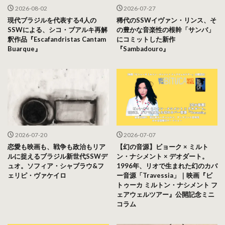
2026-08-02
2026-07-27
現代ブラジルを代表する4人の
稀代のSSWイヴァン・リンス、そ
SSWによる、シコ・ブアルキ再解
の豊かな音楽性の根幹「サンバ」
釈作品『Escafandristas Cantam
にコミットした新作
Buarque』
『Sambadouro』
2026-07-20
2026-07-07
恋愛も映画も、戦争も政治もリア
【幻の音源】ビョーク × ミルト
ルに捉えるブラジル新世代SSWデ
ン・ナシメント × デオダート。
ュオ。ソフィア・シャブラウ&フ
1996年、リオで生まれた幻のカバ
ェリピ・ヴァケイロ
ー音源「Travessia」｜映画『ビ
トゥーカ ミルトン・ナシメント フ
ェアウェルツアー』公開記念ミニ
コラム