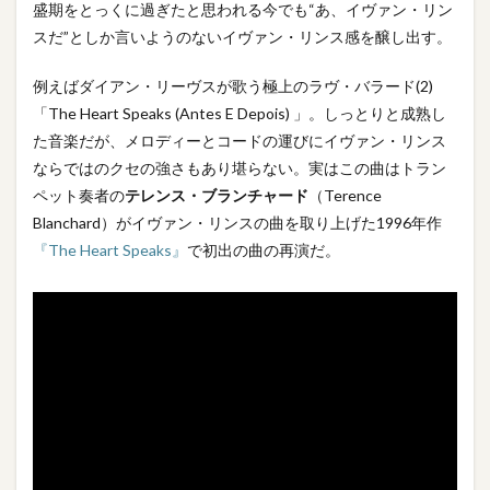
盛期をとっくに過ぎたと思われる今でも“あ、イヴァン・リン
スだ”としか言いようのないイヴァン・リンス感を醸し出す。
例えばダイアン・リーヴスが歌う極上のラヴ・バラード(2)
「The Heart Speaks (Antes E Depois) 」。しっとりと成熟し
た音楽だが、メロディーとコードの運びにイヴァン・リンス
ならではのクセの強さもあり堪らない。実はこの曲はトラン
ペット奏者の
テレンス・ブランチャード
（Terence
Blanchard）がイヴァン・リンスの曲を取り上げた1996年作
『The Heart Speaks』
で初出の曲の再演だ。