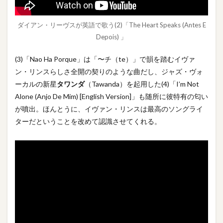
ダイアン・リーヴスが英語で歌う(2)「The Heart Speaks (Antes E
Depois) 」
(3)「Nao Ha Porque」は「〜チ（te）」で韻を踏むイヴァ
ン・リンスらしさ全開の契りのような曲だし、ジャズ・ヴォ
ーカルの新星
タワンダ
（Tawanda）を起用した(4)「I’m Not
Alone (Anjo De Mim) [English Version]」も随所に彼特有の匂い
が噴出。ほんとうに、イヴァン・リンスは最高のソングライ
ターだということを改めて認識させてくれる。