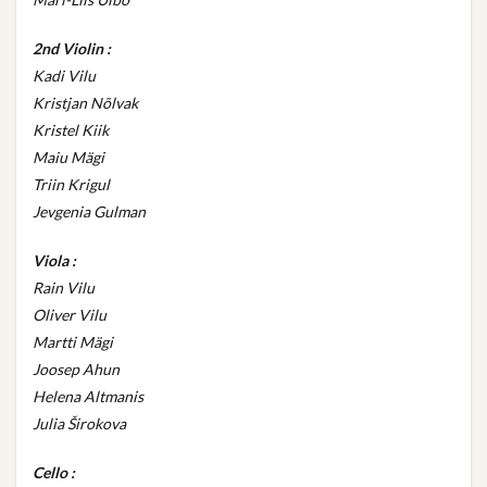
2nd Violin :
Kadi Vilu
Kristjan Nõlvak
Kristel Kiik
Maiu Mägi
Triin Krigul
Jevgenia Gulman
Viola :
Rain Vilu
Oliver Vilu
Martti Mägi
Joosep Ahun
Helena Altmanis
Julia Širokova
Cello :