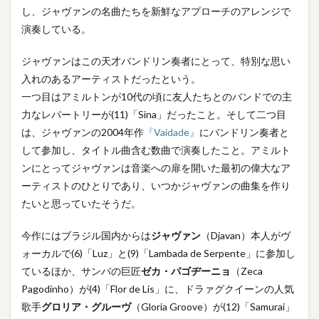
し、ジャヴァンの名曲たちを新鮮なアプローチのアレンジで
演奏している。
ジャヴァンはこの天才バンドリン奏者にとって、特別な思い
入れのあるアーティストだったという。
一つ目はアミルトンが10代の頃に友人たちとのバンドでの主
力なレパートリーが(11)「Sina」だったこと。そして二つ目
は、ジャヴァンの2004年作
『Vaidade』
にバンドリン奏者と
して参加し、タイトル曲含む数曲で演奏したこと。アミルト
ンにとってジャヴァンは音楽への扉を開いた最初の偉大なア
ーティストのひとりであり、いつかジャヴァンの曲集を作り
たいと思っていたそうだ。
今作にはブラジル国内からは
ジャヴァン
（Djavan）本人がヴ
ォーカルで(6)「Luz」と(9)「Lambada de Serpente」に参加し
ているほか、サンバの巨匠
ゼカ・パゴヂーニョ
（Zeca
Pagodinho）が(4)「Flor de Lis」に、ドラァグクイーンの人気
歌手
グロリア・グルーヴ
（Gloria Groove）が(12)「Samurai」