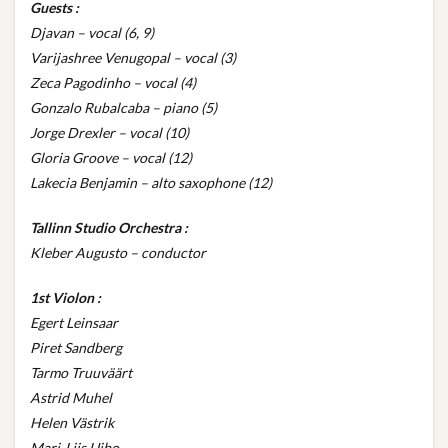
Guests :
Djavan – vocal (6, 9)
Varijashree Venugopal – vocal (3)
Zeca Pagodinho – vocal (4)
Gonzalo Rubalcaba – piano (5)
Jorge Drexler – vocal (10)
Gloria Groove – vocal (12)
Lakecia Benjamin – alto saxophone (12)
Tallinn Studio Orchestra :
Kleber Augusto – conductor
1st Violon :
Egert Leinsaar
Piret Sandberg
Tarmo Truuväärt
Astrid Muhel
Helen Västrik
Mari-Liis Uibo