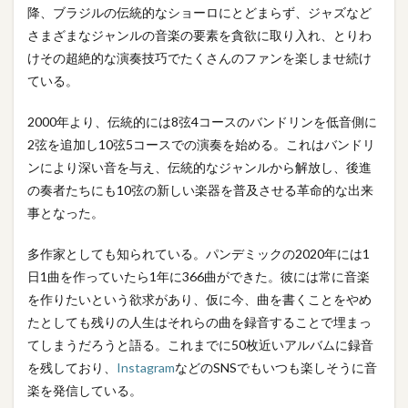
降、ブラジルの伝統的なショーロにとどまらず、ジャズなど
さまざまなジャンルの音楽の要素を貪欲に取り入れ、とりわ
けその超絶的な演奏技巧でたくさんのファンを楽しませ続け
ている。
2000年より、伝統的には8弦4コースのバンドリンを低音側に
2弦を追加し10弦5コースでの演奏を始める。これはバンドリ
ンにより深い音を与え、伝統的なジャンルから解放し、後進
の奏者たちにも10弦の新しい楽器を普及させる革命的な出来
事となった。
多作家としても知られている。パンデミックの2020年には1
日1曲を作っていたら1年に366曲ができた。彼には常に音楽
を作りたいという欲求があり、仮に今、曲を書くことをやめ
たとしても残りの人生はそれらの曲を録音することで埋まっ
てしまうだろうと語る。これまでに50枚近いアルバムに録音
を残しており、
Instagram
などのSNSでもいつも楽しそうに音
楽を発信している。