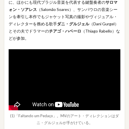
に、ほかにも現代ブラジル音楽を代表する鍵盤奏者の
サロマ
ォン・ソアレス
（Salomão Soares）、サンパウロの音楽シー
ンを牽引し本作でもジャケット写真の撮影やヴィジュアル・
ディレクターを務める歌手
ダニ・グルジェル
（Dani Gurgel）
とその夫でドラマーの
チアゴ・ハベーロ
（Thiago Rabello）な
どが参加。
(1)「Faltando um Pedaço」。MVのアート・ディレクションはダ
ニ・グルジェルが手がけている。