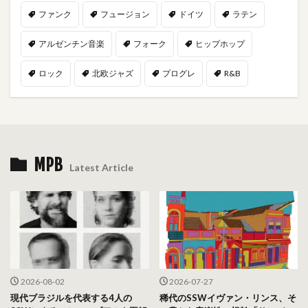
ファンク
フュージョン
ドイツ
ラテン
アルゼンチン音楽
フォーク
ヒップホップ
ロック
北欧ジャズ
プログレ
R&B
MPB
Latest Article
2026-08-02
2026-07-27
現代ブラジルを代表する4人の
稀代のSSWイヴァン・リンス、そ