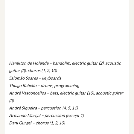
Hamilton de Holanda – bandolim, electric guitar (2), acoustic
guitar (3), chorus (1, 2, 10)
Salomão Soares – keyboards
Thiago Rabello – drums, programming
André Vasconcellos – bass, electric guitar (10), acoustic guitar
(3)
André Siqueira – percussion (4, 5, 11)
Armando Marçal – percussion (except 1)
Dani Gurgel – chorus (1, 2, 10)