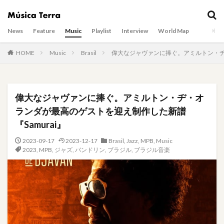
News
Feature
Music
Playlist
Interview
World Map
HOME
Music
Brasil
偉大なジャヴァンに捧ぐ。アミルトン・ヂ・
偉大なジャヴァンに捧ぐ。アミルトン・ヂ・オ
ランダが最高のゲストを迎え制作した新譜
『Samurai』
2023-09-17
2023-12-17
Brasil
,
Jazz
,
MPB
,
Music
2023
,
MPB
,
ジャズ
,
バンドリン
,
ブラジル
,
ブラジル音楽