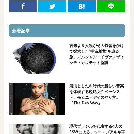
新着記事
古来より人類がその叡智をかけ
て探求した“宇宙創世”を辿る
旅。スルジャン・イヴァノヴィ
ッチ・カルテット新譜
混沌としたAI時代の新しい音楽
を体現する超絶女性ベーシス
ト、モヒニ・デイのやり方。
『The Dey Way』
現代ブラジルを代表する4人の
SSWによる、シコ・ブアルキ再