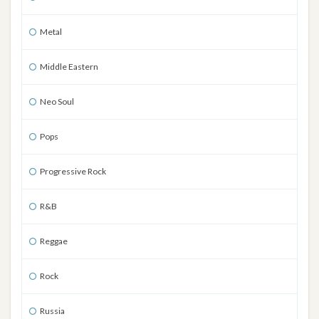
Metal
Middle Eastern
Neo Soul
Pops
Progressive Rock
R&B
Reggae
Rock
Russia