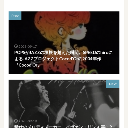
Prev
2023-09-17
POPSがJAZZの垣根を越えた瞬間。SPEEDのhiroに
よるJAZZプロジェクトCocod’Orの2004年作
『Cocod’Or』
Next
2023-09-18
稀代のメロディメーカー、イヴァン・リンス 実に9