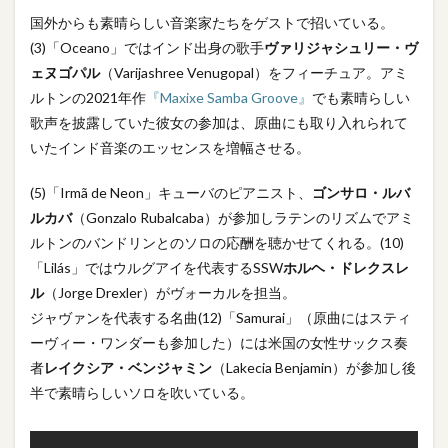
国外からも素晴らしい音楽家たちをゲストで招いている。
(3)「Oceano」ではインド出身の歌手
ヴァリジャシュリー・ヴ
ェヌゴパル
（Varijashree Venugopal）をフィーチュア。アミ
ルトンの2021年作
『Maxixe Samba Groove』
でも素晴らしい
歌声を披露していた彼女の参加は、原曲にも取り入れられて
いたインド音楽のエッセンスを増幅させる。
(5)「Irmã de Neon」キューバのピアニスト、
ゴンサロ・ルバ
ルカバ
（Gonzalo Rubalcaba）が参加しラテンのリズムでアミ
ルトンのバンドリンとのソロの応酬を聴かせてくれる。(10)
「Lilás」ではウルグアイを代表するSSW
ホルヘ・ドレクスレ
ル
（Jorge Drexler）がヴォーカルを担当。
ジャヴァンを代表する名曲(12)「Samurai」（原曲にはスティ
ーヴィー・ワンダーも参加した）には米国の女性サックス奏
者
レイクシア・ベンジャミン
（Lakecia Benjamin）が参加し後
半で素晴らしいソロを吹いている。