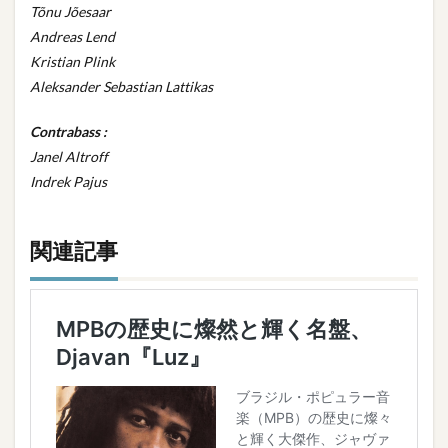
Tõnu Jõesaar
Andreas Lend
Kristian Plink
Aleksander Sebastian Lattikas
Contrabass :
Janel Altroff
Indrek Pajus
関連記事