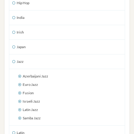
Hip Hop
India
Irish
Japan
Jazz
Azerbaijani Jazz
Euro Jazz
Fusion
Israeli Jazz
Latin Jazz
Samba Jazz
Latin