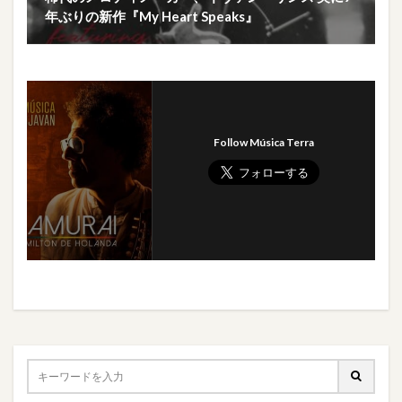
年ぶりの新作『My Heart Speaks』
Follow Música Terra