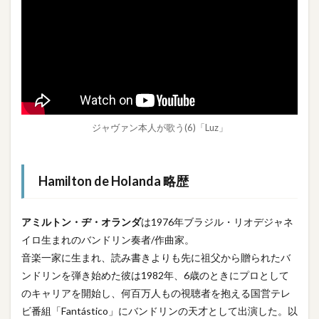
ジャヴァン本人が歌う(6)「Luz」
Hamilton de Holanda 略歴
アミルトン・ヂ・オランダ
は1976年ブラジル・リオデジャネ
イロ生まれのバンドリン奏者/作曲家。
音楽一家に生まれ、読み書きよりも先に祖父から贈られたバ
ンドリンを弾き始めた彼は1982年、6歳のときにプロとして
のキャリアを開始し、何百万人もの視聴者を抱える国営テレ
ビ番組「Fantástico」にバンドリンの天才として出演した。以