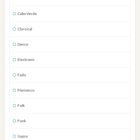
Cabo Verde
Classical
Dance
Electronic
Fado
Flamenco
Folk
Funk
Gypsy