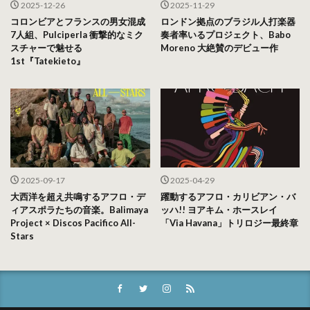
2025-12-26
2025-11-29
コロンビアとフランスの男女混成
ロンドン拠点のブラジル人打楽器
7人組、Pulciperla 衝撃的なミク
奏者率いるプロジェクト、Babo
スチャーで魅せる
Moreno 大絶賛のデビュー作
1st『Tatekieto』
2025-09-17
2025-04-29
大西洋を超え共鳴するアフロ・デ
躍動するアフロ・カリビアン・バ
ィアスポラたちの音楽。Balimaya
ッハ!! ヨアキム・ホースレイ
Project × Discos Pacifico All-
「Via Havana」トリロジー最終章
Stars