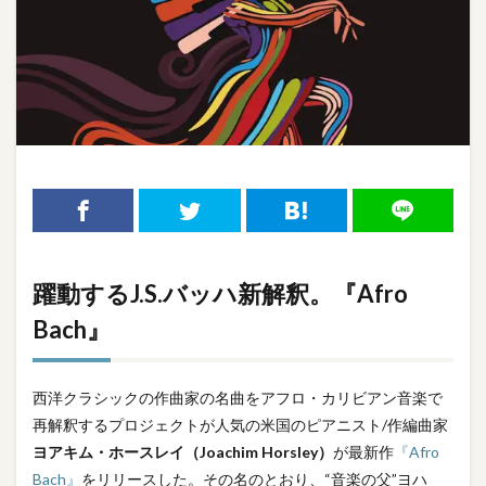
躍動するJ.S.バッハ新解釈。『Afro
Bach』
西洋クラシックの作曲家の名曲をアフロ・カリビアン音楽で
再解釈するプロジェクトが人気の米国のピアニスト/作編曲家
ヨアキム・ホースレイ（Joachim Horsley）
が最新作
『Afro
Bach』
をリリースした。その名のとおり、“音楽の父”ヨハ