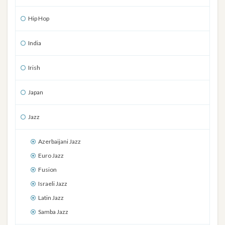
Hip Hop
India
Irish
Japan
Jazz
Azerbaijani Jazz
Euro Jazz
Fusion
Israeli Jazz
Latin Jazz
Samba Jazz