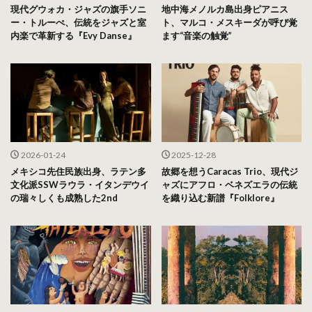
現代グウォカ・ジャズの旗手ソニ
地中海メノルカ島出身ピアニス
ー・トルーぺ、伝統をジャズと室
ト、マルコ・メスキーダが呼び覚
内楽で革新する『Evy Danse』
ます“音楽の触覚”
2026-01-24
2025-12-28
メキシコ先住民族出身、ラテン多
故郷を想うCaracas Trio、現代ジ
文化派SSWラウラ・イタンデウイ
ャズにアフロ・ベネズエラの伝統
の瑞々しくも成熟した2nd
を織り込む新譜『Folklore』