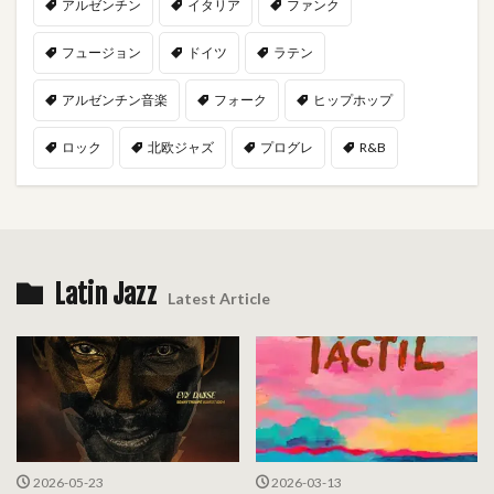
アルゼンチン
イタリア
ファンク
フュージョン
ドイツ
ラテン
アルゼンチン音楽
フォーク
ヒップホップ
ロック
北欧ジャズ
プログレ
R&B
Latin Jazz
Latest Article
2026-05-23
2026-03-13