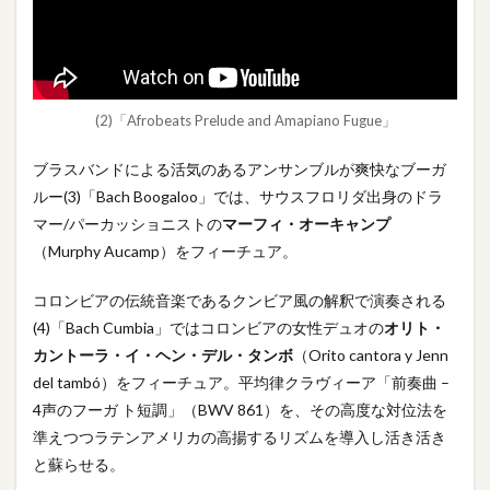
(2)「Afrobeats Prelude and Amapiano Fugue」
ブラスバンドによる活気のあるアンサンブルが爽快なブーガ
ルー(3)「Bach Boogaloo」では、サウスフロリダ出身のドラ
マー/パーカッショニストの
マーフィ・オーキャンプ
（Murphy Aucamp）をフィーチュア。
コロンビアの伝統音楽であるクンビア風の解釈で演奏される
(4)「Bach Cumbia」ではコロンビアの女性デュオの
オリト・
カントーラ・イ・ヘン・デル・タンボ
（Orito cantora y Jenn
del tambó）をフィーチュア。平均律クラヴィーア「前奏曲 –
4声のフーガ ト短調」（BWV 861）を、その高度な対位法を
準えつつラテンアメリカの高揚するリズムを導入し活き活き
と蘇らせる。