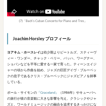
(7)「Bach’s Cuban Concerto for Piano and Tres」
Joachim Horsley
プロフィール
ヨアキム・ホースレイ
は幼少期よりビートルズ、スティーヴ
ィー・ワンダー、チャック・ベリー、バッハ、ワーグナー、
ショパンなどを平等に愛する一家で育った。ティーンエイジ
ャーの頃から作曲を始め、ジャズの巨匠デイヴ・ブルーベッ
クの息子であるクリス・ブルーベックにジャズピアノを師事
している。
ポール・サイモンの
『Graceland』
（1986年）やキューバへ
の旅行が彼の音楽観に大きな影響を与え、クラシックやジャ
ズと、ワールドミュージックの融合を追求するきっかけにな