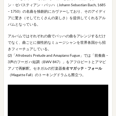
ン・ゼバスティアン・バッハ（Johann Sebastian Bach, 1685
– 1750）の名曲を独創的にカヴァーしており、そのアイディ
アに驚き（そしてたくさんの楽しさ）を提供してくれるアル
バムとなっている。
アルバムではそれぞれの曲でバッハの曲をアレンジするだけ
でなく、曲ごとに個性的なミュージシャンを世界各国から招
きフィーチュアしている。
(2)「Afrobeats Prelude and Amapiano Fugue」では「前奏曲 –
3声のフーガ ハ短調（BWV 847）」をアフロビートとアマピ
アノで再解釈。セネガルの打楽器奏者
マガッテ・フォール
（Magatte Fall）のトーキングドラムも際立つ。