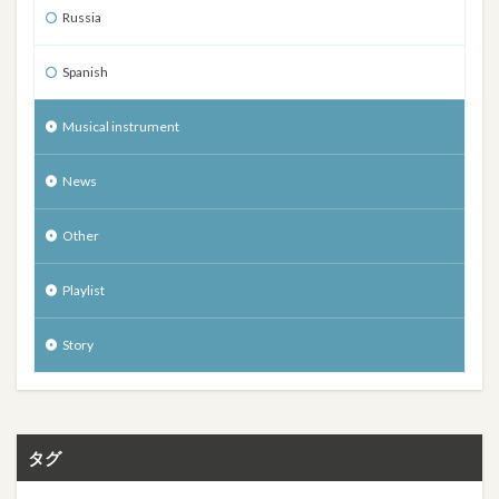
Russia
Spanish
Musical instrument
News
Other
Playlist
Story
タグ