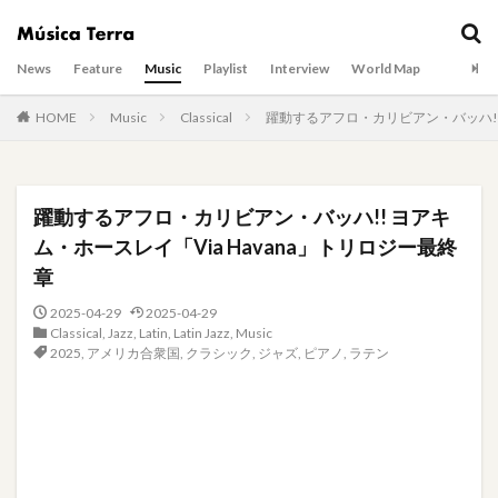
News
Feature
Music
Playlist
Interview
World Map
HOME
Music
Classical
躍動するアフロ・カリビアン・バッハ!! 
躍動するアフロ・カリビアン・バッハ!! ヨアキ
ム・ホースレイ「Via Havana」トリロジー最終
章
2025-04-29
2025-04-29
Classical
,
Jazz
,
Latin
,
Latin Jazz
,
Music
2025
,
アメリカ合衆国
,
クラシック
,
ジャズ
,
ピアノ
,
ラテン