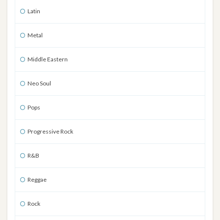
Latin
Metal
Middle Eastern
Neo Soul
Pops
Progressive Rock
R&B
Reggae
Rock