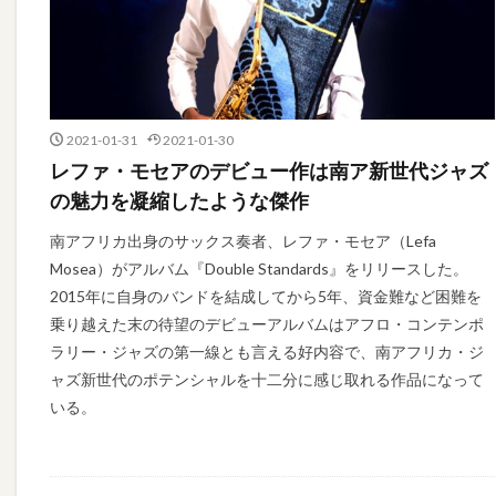
2021-01-31
2021-01-30
レファ・モセアのデビュー作は南ア新世代ジャズ
の魅力を凝縮したような傑作
南アフリカ出身のサックス奏者、レファ・モセア（Lefa
Mosea）がアルバム『Double Standards』をリリースした。
2015年に自身のバンドを結成してから5年、資金難など困難を
乗り越えた末の待望のデビューアルバムはアフロ・コンテンポ
ラリー・ジャズの第一線とも言える好内容で、南アフリカ・ジ
ャズ新世代のポテンシャルを十二分に感じ取れる作品になって
いる。