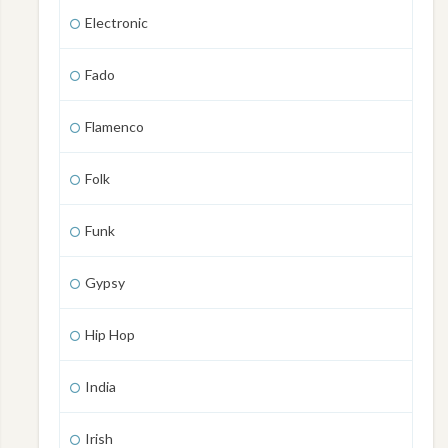
Electronic
Fado
Flamenco
Folk
Funk
Gypsy
Hip Hop
India
Irish