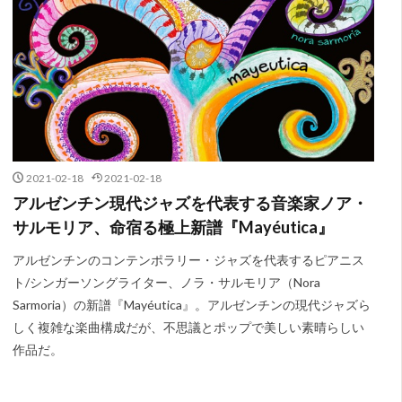
2021-02-18
2021-02-18
アルゼンチン現代ジャズを代表する音楽家ノア・
サルモリア、命宿る極上新譜『Mayéutica』
アルゼンチンのコンテンポラリー・ジャズを代表するピアニス
ト/シンガーソングライター、ノラ・サルモリア（Nora
Sarmoria）の新譜『Mayéutica』。アルゼンチンの現代ジャズら
しく複雑な楽曲構成だが、不思議とポップで美しい素晴らしい
作品だ。