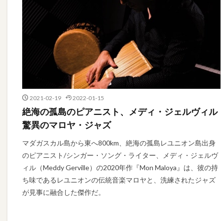
2021-02-19
2022-01-15
絶海の孤島のピアニスト、メディ・ジェルヴィル
驚異のマロヤ・ジャズ
マダガスカル島から東へ800km、絶海の孤島レユニオン島出身
のピアニスト/シンガー・ソング・ライター、メディ・ジェルヴ
ィル（Meddy Gerville）の2020年作『Mon Maloya』は、彼の持
ち味であるレユニオンの伝統音楽マロヤと、洗練されたジャズ
が見事に融合した傑作だ。