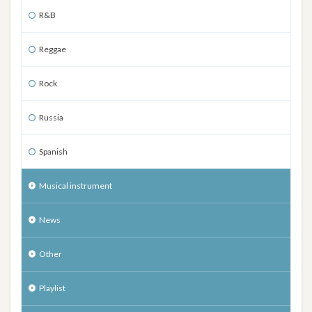
R&B
Reggae
Rock
Russia
Spanish
Musical instrument
News
Other
Playlist