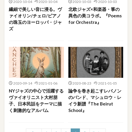
2020-10-04
2020-10-04
2020-10-03
2020-10-03
繊細で美しい音に浸る。ヴ
北欧ジャズ×和楽器・箏の
ァイオリン/チェロ/ピアノ
異色の美コラボ。『Poems
の珠玉のヨーロッパ・ジャ
for Orchestra』
ズ
2020-09-14
2021-01-06
2020-08-23
2021-01-05
NYジャズの中心で活躍する
論争を巻き起こすレバノン
ヴァイオリニスト大村朋
のバンド、マシュロウ・レ
子、日本民話をテーマに描
イラ新譜『The Beirut
く刺激的なアルバム
School』