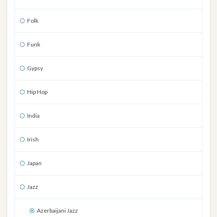
Folk
Funk
Gypsy
Hip Hop
India
Irish
Japan
Jazz
Azerbaijani Jazz