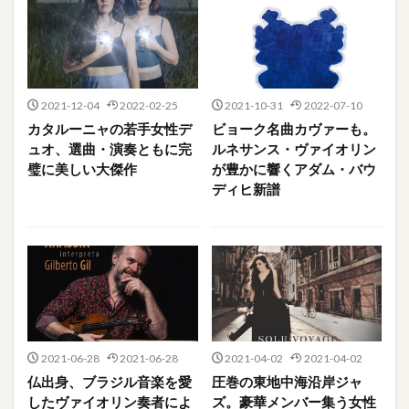
2021-12-04
2022-02-25
2021-10-31
2022-07-10
カタルーニャの若手女性デ
ビョーク名曲カヴァーも。
ュオ、選曲・演奏ともに完
ルネサンス・ヴァイオリン
璧に美しい大傑作
が豊かに響くアダム・バウ
ディヒ新譜
2021-06-28
2021-06-28
2021-04-02
2021-04-02
仏出身、ブラジル音楽を愛
圧巻の東地中海沿岸ジャ
したヴァイオリン奏者によ
ズ。豪華メンバー集う女性