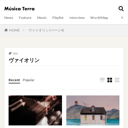
News
Feature
Music
Playlist
Interview
World Map
HOME
ヴァイオリン (ページ4)
TAG
ヴァイオリン
Recent
Popular