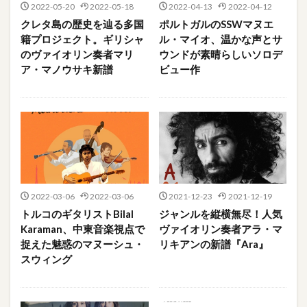
2022-05-20
2022-05-18
2022-04-13
2022-04-12
クレタ島の歴史を辿る多国
ポルトガルのSSWマヌエ
籍プロジェクト。ギリシャ
ル・マイオ、温かな声とサ
のヴァイオリン奏者マリ
ウンドが素晴らしいソロデ
ア・マノウサキ新譜
ビュー作
2022-03-06
2022-03-06
2021-12-23
2021-12-19
トルコのギタリストBilal
ジャンルを縦横無尽！人気
Karaman、中東音楽視点で
ヴァイオリン奏者アラ・マ
捉えた魅惑のマヌーシュ・
リキアンの新譜『Ara』
スウィング