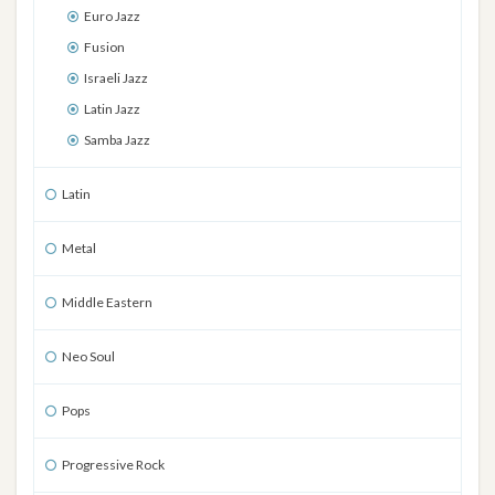
Euro Jazz
Fusion
Israeli Jazz
Latin Jazz
Samba Jazz
Latin
Metal
Middle Eastern
Neo Soul
Pops
Progressive Rock