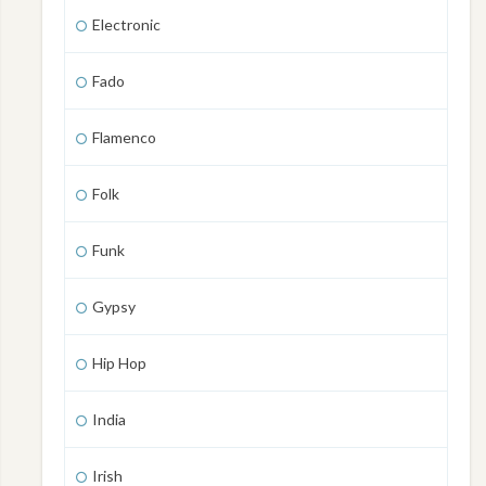
Electronic
Fado
Flamenco
Folk
Funk
Gypsy
Hip Hop
India
Irish