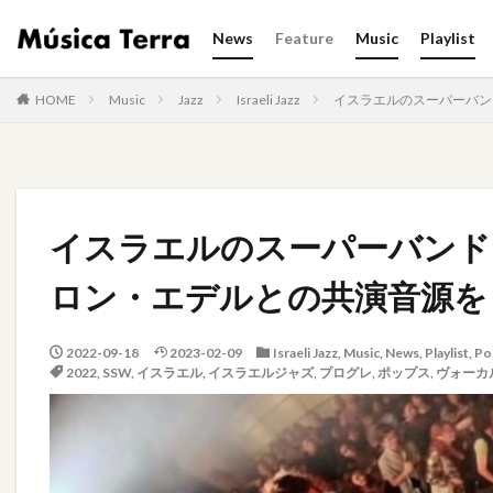
News
Feature
Music
Playlist
HOME
Music
Jazz
Israeli Jazz
イスラエルのスーパーバンド 
イスラエルのスーパーバンド Pin
ロン・エデルとの共演音源を
2022-09-18
2023-02-09
Israeli Jazz
,
Music
,
News
,
Playlist
,
Po
2022
,
SSW
,
イスラエル
,
イスラエルジャズ
,
プログレ
,
ポップス
,
ヴォーカ