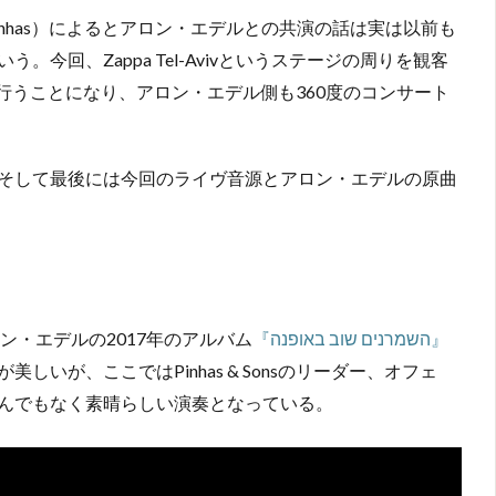
 Pinhas）によるとアロン・エデルとの共演の話は実は以前も
今回、Zappa Tel-Avivというステージの周りを観客
イヴを行うことになり、アロン・エデル側も360度のコンサート
そして最後には今回のライヴ音源とアロン・エデルの原曲
『השמרנים שוב באופנה』
בר（詩人の頭）」はアロン・エデルの2017年のアルバム
いが、ここではPinhas & Sonsのリーダー、オフェ
んでもなく素晴らしい演奏となっている。