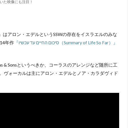
用いた映像にも注目！
14年作
『סיכום החיים עד עכשיו（Summary of Life So Far）』
s & Sonsというべきか、コーラスのアレンジなど随所に工
。ヴォーカルは主にアロン・エデルとノア・カラダヴィド