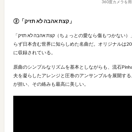
360度カメラを
②「קצת אהבה לא תזיק」
「קצת אהבה לא תזיק（ちょっとの愛なら傷もつかない）」はアロン・エデルというSSWの存在をイスラエルのみな
らず日本含む世界に知らしめた名曲だ。オリジナルは20
に収録されている。
原曲のシンプルなリズムを基本としながらも、流石Pinha
夫を凝らしたアレンジと圧巻のアンサンブルを展開する
が担い、その絡みも最高に美しい。