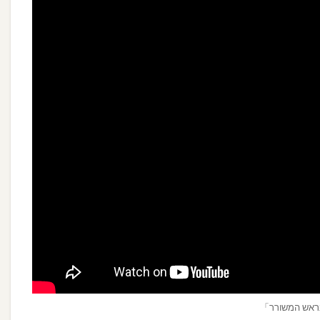
ール
1.2
Pinhas
&
Sons
プロフ
ィール
1.3
Playlist
2
関
連
記
事