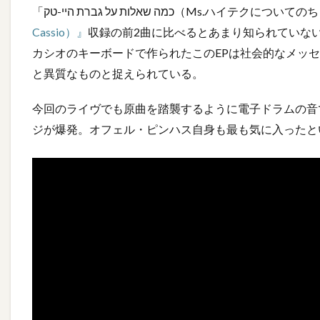
「כמה שאלות על גברת היי-טק
Cassio）』
収録の前2曲に比べるとあまり知られていな
カシオのキーボードで作られたこのEPは社会的なメッ
と異質なものと捉えられている。
今回のライヴでも原曲を踏襲するように電子ドラムの音で始ま
ジが爆発。オフェル・ピンハス自身も最も気に入ったと