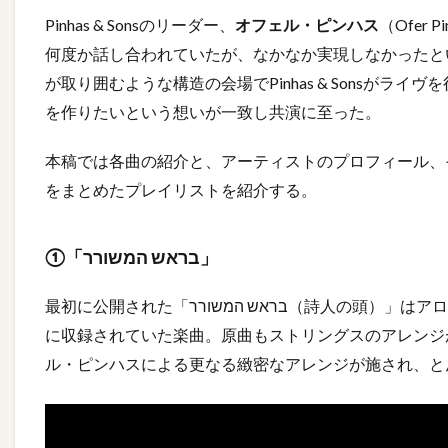
Pinhas & Sonsのリーダー、
1.0.1
オフェル・ピンハス
（Ofer
①「בראש
何度か話し合われていたが、なかなか実現しなかったという。
המשורר」
が取り囲むような構造の会場でPinhas & Sonsがラ
を作りたいという想いが一致し共演に至った。
1.0.2
②「קצת
本稿では各曲の紹介と、アーティストのプロフィール、
אהבה לא
תזיק」
をまとめたプレイリストを紹介する。
1.0.3
③「כמה
①「בראש המשורר」
שאלות
על גברת
最初に公開された「אש המשורר
היי-טק」
に収録されていた楽曲。原曲もストリングスのアレンジが美し
1.1
ル・ピンハスによる更なる緻密なアレンジが施され、と
Alon
Eder
プロ
フィ