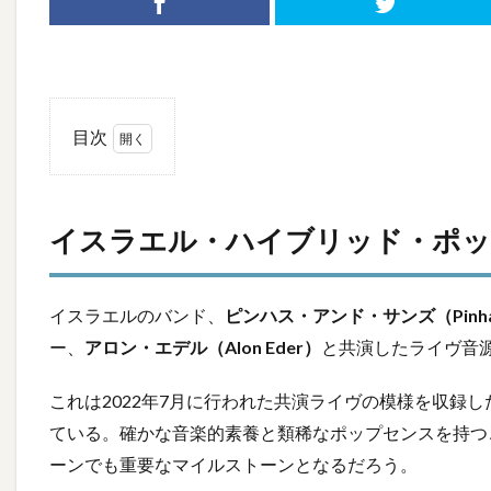
目次
1
イス
イスラエル・ハイブリッド・ポッ
ラエ
ル・
ハイ
ブリ
イスラエルのバンド、
ピンハス・アンド・サンズ（Pinhas 
ッ
ー、
アロン・エデル（Alon Eder）
と共演したライヴ音
ド・
ポッ
プの
これは2022年7月に行われた共演ライヴの模様を収録
新た
ている。確かな音楽的素養と類稀なポップセンスを持つ
な道
ーンでも重要なマイルストーンとなるだろう。
標