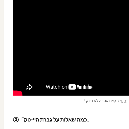
「 תזיק
③「כמה שאלות על גברת היי-טק」