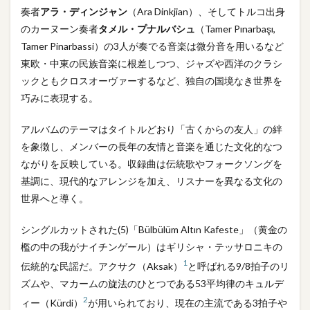
奏者
アラ・ディンジャン
（Ara Dinkjian）、そしてトルコ出身
のカーヌーン奏者
タメル・プナルバシュ
（Tamer Pınarbaşı,
Tamer Pinarbassi）の3人が奏でる音楽は微分音を用いるなど
東欧・中東の民族音楽に根差しつつ、ジャズや西洋のクラシ
ックともクロスオーヴァーするなど、独自の国境なき世界を
巧みに表現する。
アルバムのテーマはタイトルどおり「古くからの友人」の絆
を象徴し、メンバーの長年の友情と音楽を通じた文化的なつ
ながりを反映している。収録曲は伝統歌やフォークソングを
基調に、現代的なアレンジを加え、リスナーを異なる文化の
世界へと導く。
シングルカットされた(5)「Bülbülüm Altın Kafeste」（黄金の
檻の中の我がナイチンゲール）はギリシャ・テッサロニキの
1
伝統的な民謡だ。アクサク（Aksak）
と呼ばれる9/8拍子のリ
ズムや、マカームの旋法のひとつである53平均律のキュルデ
2
ィー（Kürdi）
が用いられており、現在の主流である3拍子や