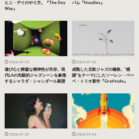
ヒニ・デイのやり方。『The Dey
バム『Hoodies』
Way』
2026-07-31
2026-07-26
遊び心と静謐な精神性が共存。現
成熟した北欧ジャズの極致。“感
代LAの先駆的ジャズシーンを象徴
謝”をテーマにしたソーレン・ベー
するシャラダ・シャシダール新譜
ベ・トリオ新作『Gratitude』
2026-07-25
2026-07-24