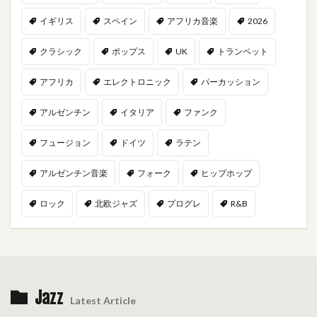
イギリス
スペイン
アフリカ音楽
2026
クラシック
ポップス
UK
トランペット
アフリカ
エレクトロニック
パーカッション
アルゼンチン
イタリア
ファンク
フュージョン
ドイツ
ラテン
アルゼンチン音楽
フォーク
ヒップホップ
ロック
北欧ジャズ
プログレ
R&B
Jazz
Latest Article