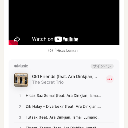
(6)「Hicaz Longa」