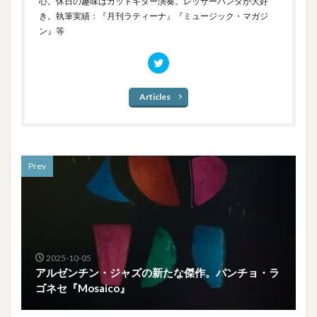
心。休日の趣味はガットギター演奏。レッサーパンダが大好
き。執筆実績：『月刊ラティーナ』『ミュージック・マガジ
ン』等
Articles
Prev
2025-10-05
アルゼンチン・ジャズの新たな傑作。パンチョ・ラ
ゴネセ『Mosaico』