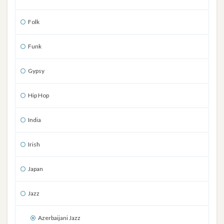
Folk
Funk
Gypsy
Hip Hop
India
Irish
Japan
Jazz
Azerbaijani Jazz