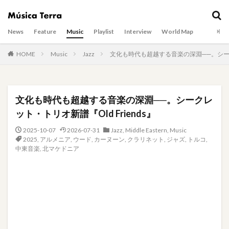
News
Feature
Music
Playlist
Interview
World Map
HOME
Music
Jazz
文化も時代も超越する音楽の深淵──。シークレ
文化も時代も超越する音楽の深淵──。シークレ
ット・トリオ新譜『Old Friends』
2025-10-07
2026-07-31
Jazz
,
Middle Eastern
,
Music
2025
,
アルメニア
,
ウード
,
カーヌーン
,
クラリネット
,
ジャズ
,
トルコ
,
中東音楽
,
北マケドニア