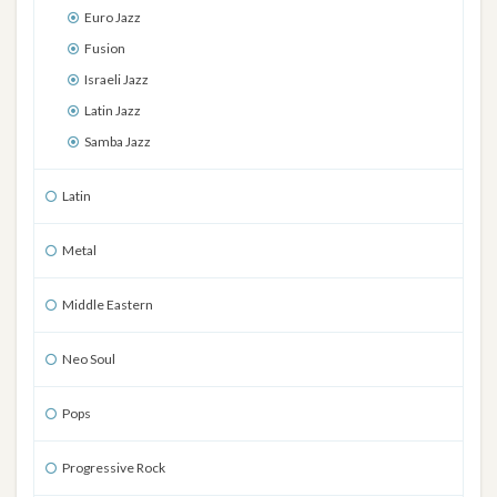
Euro Jazz
Fusion
Israeli Jazz
Latin Jazz
Samba Jazz
Latin
Metal
Middle Eastern
Neo Soul
Pops
Progressive Rock