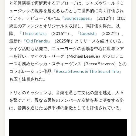
と即興演奏で再解釈するアプローチは、ジャズやワールドミ
ュージックの境界を越えるものとして世界的に高く評価され
ている。デビューアルバム
『Soundscapes』
（2012年）は伝
統曲のアレンジとオリジナルを収録し、高評価を得た。以
降、
『Three of Us』
（2016年）、
『Coexist』
（2022年）、
最新作
『Old Friends』
（2025年）とリリースを続けている。
ライヴ活動も活発で、ニューヨークの会場を中心に世界ツア
ーを行い、マイケル・リーグ（Michael League）がプロデュ
ースを務めたベッカ・スティーヴンス（Becca Stevens）との
コラボレーション作品
『Becca Stevens & The Secret Trio』
も広く注目された。
トリオのミッションは、音楽を通じて文化の壁を越え、人々
を繋ぐこと。異なる民族のメンバーが友情を基に演奏する姿
は、音楽を通じた世界平和の象徴としても評価されている。