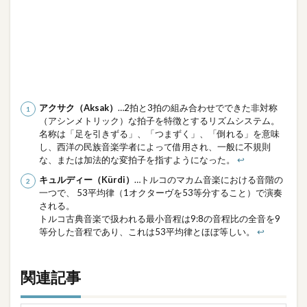
アクサク（Aksak）
…2拍と3拍の組み合わせでできた非対称
（アシンメトリック）な拍子を特徴とするリズムシステム。
名称は「足を引きずる」、「つまずく」、「倒れる」を意味
し、西洋の民族音楽学者によって借用され、一般に不規則
な、または加法的な変拍子を指すようになった。
↩︎
キュルディー（Kürdi）
…トルコのマカム音楽における音階の
一つで、 53平均律（1オクターヴを53等分すること）で演奏
される。
トルコ古典音楽で扱われる最小音程は9:8の音程比の全音を9
等分した音程であり、これは53平均律とほぼ等しい。
↩︎
関連記事