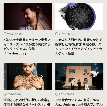
2026-08-09
2026-08-05
パレスチナ出身カーヌーン奏者フ
古来より人類がその叡智をかけて
ィラス・ズレイクが放つ現代アラ
探求した“宇宙創世”を辿る旅。ス
ビック・ジャズの傑作
ルジャン・イヴァノヴィッチ・カ
『Tarabesque』
ルテット新譜
2026-08-04
2026-08-01
混沌としたAI時代の新しい音楽を
SNS時代のジャズの寵児。New
体現する超絶女性ベーシスト、モ
Jazz Underground 初のフルアル