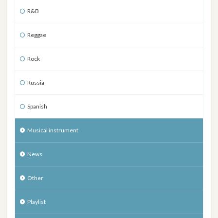
R&B
Reggae
Rock
Russia
Spanish
Musical instrument
News
Other
Playlist