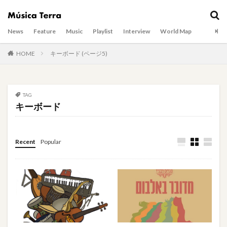
News
Feature
Music
Playlist
Interview
World Map
HOME
キーボード (ページ5)
TAG
キーボード
Recent
Popular