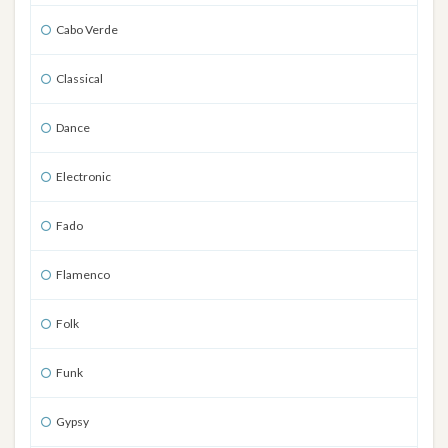
Cabo Verde
Classical
Dance
Electronic
Fado
Flamenco
Folk
Funk
Gypsy