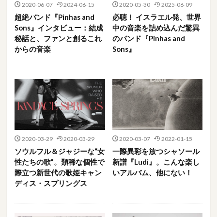
2020-06-07
2024-06-15
2020-05-30
2025-06-09
超絶バンド『Pinhas and
必聴！ イスラエル発、世界
Sons』インタビュー：結成
中の音楽を詰め込んだ驚異
秘話と、ファンと創るこれ
のバンド『Pinhas and
からの音楽
Sons』
2020-03-29
2020-03-29
2020-03-07
2022-01-15
ソウルフル＆ジャジーな“女
一際異彩を放つシャソール
性たちの歌”。類稀な個性で
新譜『Ludi』。こんな楽し
際立つ新世代の歌姫キャン
いアルバム、他にない！
ディス・スプリングス