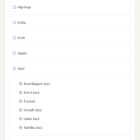
Hip Hop
India
Irish
Japan
Jazz
Azerbaijani Jazz
Euro Jazz
Fusion
Israeli Jazz
Latin Jazz
Samba Jazz