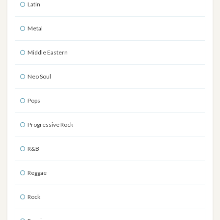
Latin
Metal
Middle Eastern
Neo Soul
Pops
Progressive Rock
R&B
Reggae
Rock