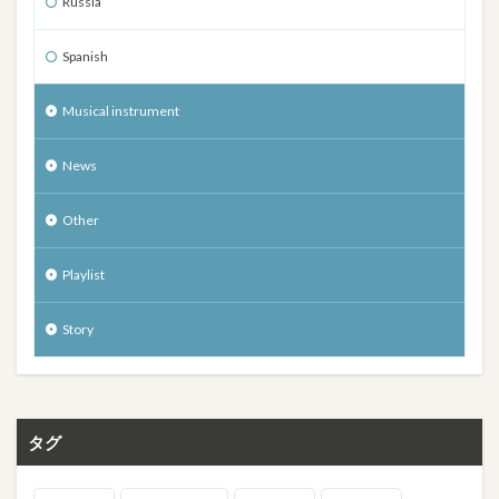
Russia
Spanish
Musical instrument
News
Other
Playlist
Story
タグ