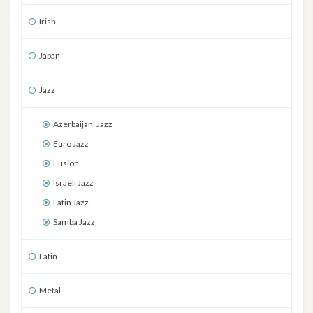
Irish
Japan
Jazz
Azerbaijani Jazz
Euro Jazz
Fusion
Israeli Jazz
Latin Jazz
Samba Jazz
Latin
Metal