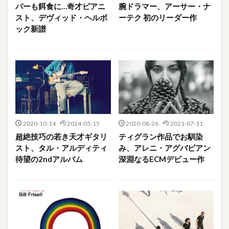
パーも餌食に…奇才ピアニ
腕ドラマー、アーサー・ナ
スト、デヴィッド・ヘルボ
ーテク 初のリーダー作
ック新譜
2020-10-14
2024-05-15
2020-08-26
2021-07-11
超絶技巧の若き天才ギタリ
ティグラン作品でお馴染
スト、タル・アルディティ
み、アレニ・アグバビアン
待望の2ndアルバム
深淵なるECMデビュー作