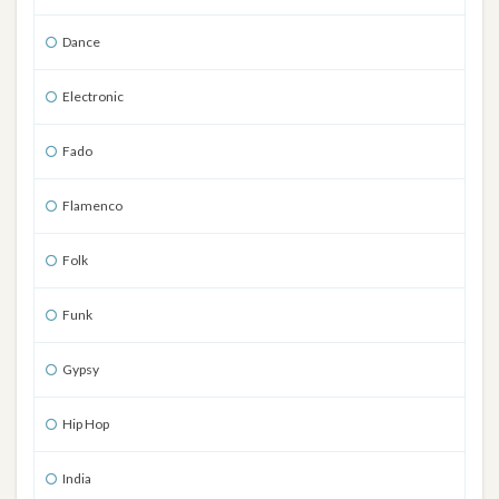
Dance
Electronic
Fado
Flamenco
Folk
Funk
Gypsy
Hip Hop
India