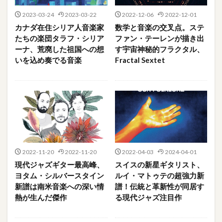
2023-03-24
2023-03-22
2022-12-06
2022-12-01
カナダ在住シリア人音楽家
数学と音楽の交叉点。ステ
たちの楽団タラフ・シリア
ファン・テーレンが描き出
ーナ、荒廃した祖国への想
す宇宙神秘的フラクタル、
いを込め奏でる音楽
Fractal Sextet
2022-11-20
2022-11-20
2022-04-03
2024-04-01
現代ジャズギター最高峰、
スイスの新星ギタリスト、
ヨタム・シルバースタイン
ルイ・マトゥテの超強力新
新譜は南米音楽への深い情
譜！伝統と革新性が同居す
熱が生んだ傑作
る現代ジャズ注目作