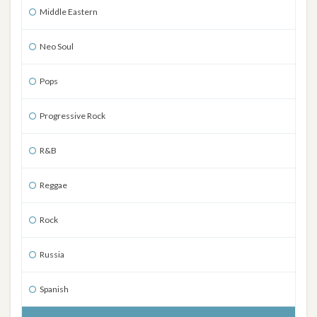
Middle Eastern
Neo Soul
Pops
Progressive Rock
R&B
Reggae
Rock
Russia
Spanish