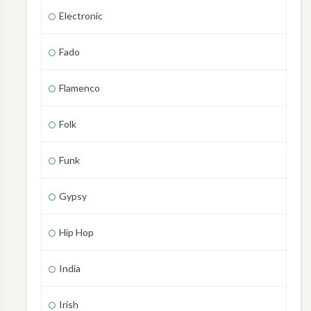
Electronic
Fado
Flamenco
Folk
Funk
Gypsy
Hip Hop
India
Irish