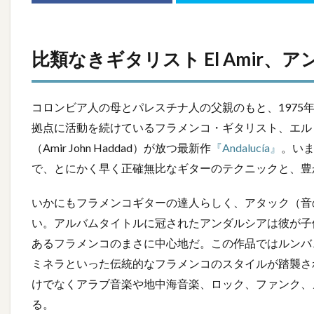
比類なきギタリスト El Amir、
コロンビア人の母とパレスチナ人の父親のもと、1975
拠点に活動を続けているフラメンコ・ギタリスト、エル・ア
（Amir John Haddad）が放つ最新作
『Andalucía』
。い
で、とにかく早く正確無比なギターのテクニックと、豊
いかにもフラメンコギターの達人らしく、アタック（音
い。アルバムタイトルに冠されたアンダルシアは彼が子
あるフラメンコのまさに中心地だ。この作品ではルンバ
ミネラといった伝統的なフラメンコのスタイルが踏襲さ
けでなくアラブ音楽や地中海音楽、ロック、ファンク、
る。