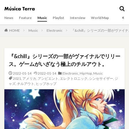
News
Feature
Music
Playlist
Interview
World Map
HOME
Music
Electronic
『&chill』シリーズの一部がヴァ
『&chill』シリーズの一部がヴァイナルでリリー
ス。ゲームがいざなう極上のチルアウト。
2022-01-14
2022-01-14
Electronic
,
Hip Hop
,
Music
2021
,
アメリカ
,
アンビエント
,
エレクトロニック
,
シンセサイザー
,
ジ
ャズ
,
チルアウト
,
ヒップホップ