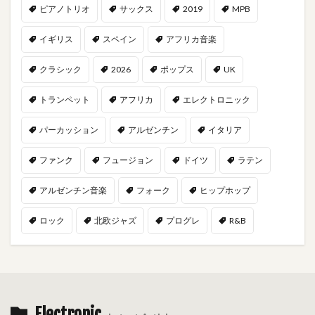
ピアノトリオ
サックス
2019
MPB
イギリス
スペイン
アフリカ音楽
クラシック
2026
ポップス
UK
トランペット
アフリカ
エレクトロニック
パーカッション
アルゼンチン
イタリア
ファンク
フュージョン
ドイツ
ラテン
アルゼンチン音楽
フォーク
ヒップホップ
ロック
北欧ジャズ
プログレ
R&B
Electronic