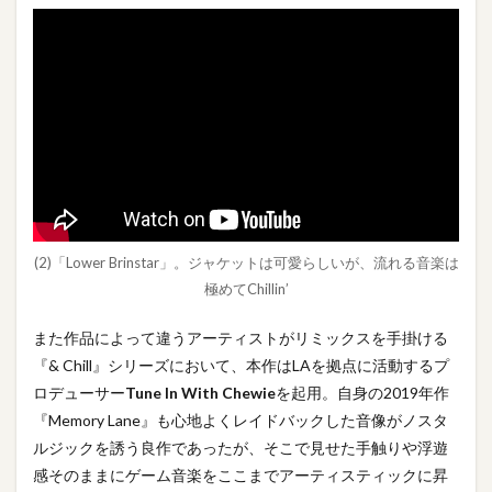
(2)「Lower Brinstar」。ジャケットは可愛らしいが、流れる音楽は
極めてChillin’
また作品によって違うアーティストがリミックスを手掛ける
『& Chill』シリーズにおいて、本作はLAを拠点に活動するプ
ロデューサー
Tune In With Chewie
を起用。自身の2019年作
『Memory Lane』も心地よくレイドバックした音像がノスタ
ルジックを誘う良作であったが、そこで見せた手触りや浮遊
感そのままにゲーム音楽をここまでアーティスティックに昇