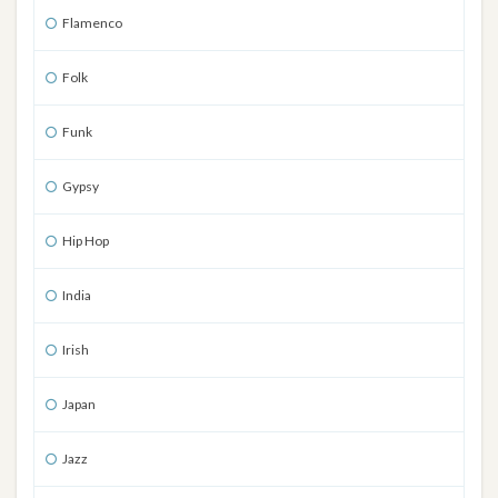
Flamenco
Folk
Funk
Gypsy
Hip Hop
India
Irish
Japan
Jazz