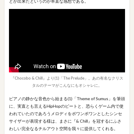
とが出来たというのが率直な感想である。
『Chocobo & Chill』より(1)「The Prelude」。あの有名なクリス
タルのテーマがこんなにもオシャレに。
ピアノの静かな音色から始まる(1)「Theme of Sumus」を筆頭
に、実直とも言えるHipHopのビートと、恐らくゲーム内で使
われていたのであろうメロディをポワンポワンとしたシンセ
サイザーが表現する様は、まさに『& Chill』を冠するにふさ
わしい完全なるチルアウト空間を我々に提供してくれる。