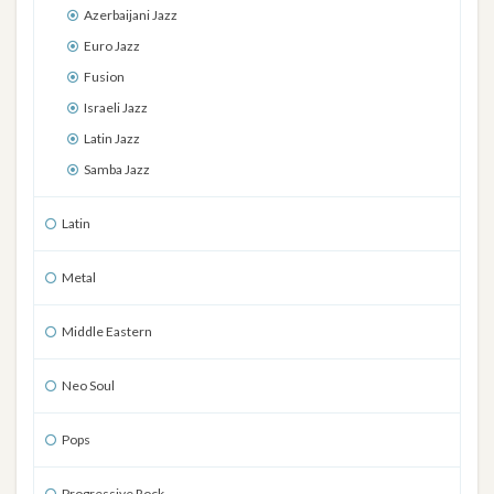
Azerbaijani Jazz
Euro Jazz
Fusion
Israeli Jazz
Latin Jazz
Samba Jazz
Latin
Metal
Middle Eastern
Neo Soul
Pops
Progressive Rock