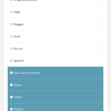
R&B
Reggae
Rock
Russia
Spanish
Musical instrument
News
Other
Playlist