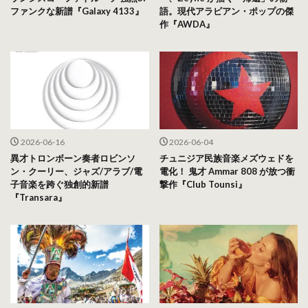
ファンクな新譜『Galaxy 4133』
語。現代アラビアン・ポップの傑
作『AWDA』
2026-06-16
2026-06-04
異才トロンボーン奏者ロビンソ
チュニジア民族音楽メズウェドを
ン・クーリー、ジャズ/アラブ/電
電化！ 鬼才 Ammar 808 が放つ衝
子音楽を跨ぐ独創的新譜
撃作『Club Tounsi』
『Transara』