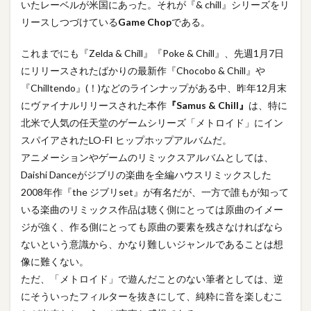
いたレーベルが米国にあった。それが『& chill』シリーズをリ
リースしつづけている
Game Chop
である。
これまでにも『Zelda & Chill』『Poke & Chill』、先週1月7日
にリリースされたばかりの最新作『Chocobo & Chill』や
『Chilltendo』(！)などのラインナップがある中、昨年12月末
にヴァイナルリリースされた本作
『Samus & Chill』
は、特に
北米で人気の任天堂のゲームシリーズ「メトロイド」にイン
スパイアされたLO-FI ヒップホップアルバムだ。
アニメーションやゲームのリミックスアルバムとしては、
Daishi Danceがジブリの楽曲を全編ハウスリミックスした
2008年作『the ジブリset』が有名だが、一方で誰もが知って
いる楽曲のリミックス作品は聴く側にとっては原曲のイメー
ジが強く、作る側にとっても原曲の要素を残さなければなら
ないという意識から、かなり難しいジャンルであることは想
像に難くない。
ただ、「メトロイド」で遊んだことのない筆者としては、逆
にそういったフィルターを抜きにして、純粋に音を楽しむこ