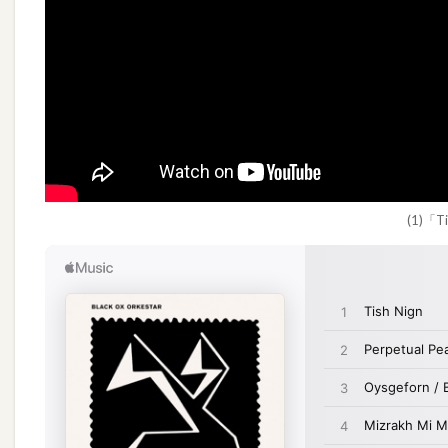
(1)「T