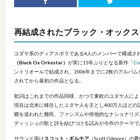
再結成されたブラック・オックス・
ユダヤ系のディアスポラである4人のメンバーで構成さ
（Black Ox Orkestar）
が実に15年ぶりとなる新作
『Eve
ントリオールで結成され、2006年までに2枚のアルバム
されてから最初の作品となる。
歌詞はこれまでの作品同様、かつて東欧のユダヤ人によ
現在は北米に移住したユダヤ人を主とし400万人ほど
郷を追われた難民、ファシズムや排他的なナショナリズ
ディッシュの歌と詩を結びつける試みが今作のテーマで
サウンド面は
スコット・ギルモア
（Scott Gilmo