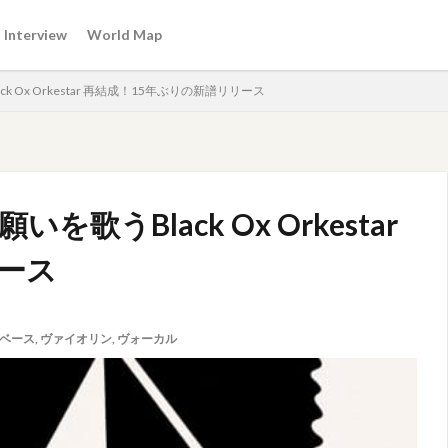
Interview
World Map
Ox Orkestar 再結成！15年ぶりの新譜リリース
うBlack Ox Orkestar
ース
ベース
,
ヴァイオリン
,
ヴォーカル