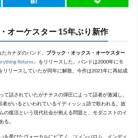
オーケスター 15年ぶり新作
れたカナダのバンド、
ブラック・オックス・オーケスター
rything Returns』
をリリースした。バンドは2000年にモ
をリリースしていたが同年に解散。今作は2021年に再結成
って話されていたがナチスの弾圧によって話者が激減し、
の話者がいるといわれているイディッシュ語で歌われる。故
ムの復活という現代社会が抱える問題と、モダニストのイ
ある。
re）の憂いを帯びたヴォーカルにピアノ、ツィンバロム、インディ