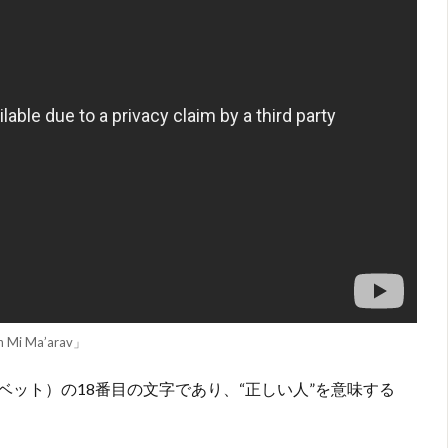
h Mi Ma’arav」
ット）の18番目の文字であり、“正しい人”を意味する