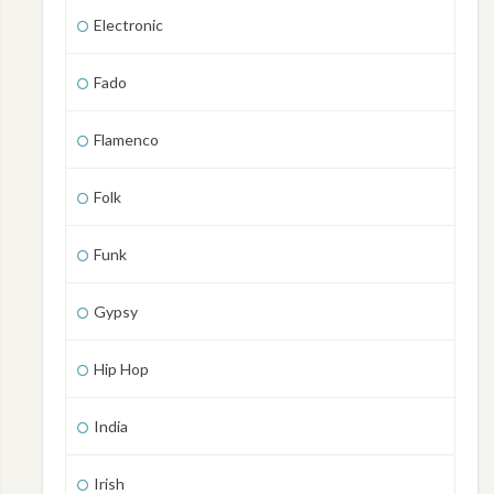
Electronic
Fado
Flamenco
Folk
Funk
Gypsy
Hip Hop
India
Irish