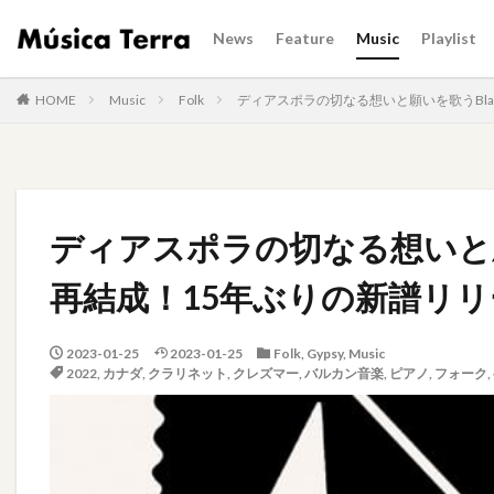
News
Feature
Music
Playlist
HOME
Music
Folk
ディアスポラの切なる想いと願いを歌うBlack 
ディアスポラの切なる想いと願いを歌
再結成！15年ぶりの新譜リリ
2023-01-25
2023-01-25
Folk
,
Gypsy
,
Music
2022
,
カナダ
,
クラリネット
,
クレズマー
,
バルカン音楽
,
ピアノ
,
フォーク
,