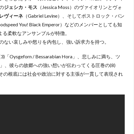
の
ジェシカ・モス
（Jessica Moss）のヴァイオリンとヴォ
レヴィーネ
（Gabriel Levine）、そしてポストロック・バン
ed You! Black Emperor）などのメンバーとしても知
ar）による柔軟なアンサンブルが特徴。
のない哀しみや怒りを内包し、強い訴求力を持つ。
eforn / Bessarabian Hora」、悲しみに満ち、ツ
ne」、彼らの故郷への強い想いが伝わってくる圧巻の(8)
らも、その根底には社会や政治に対する主張が一貫して表現され