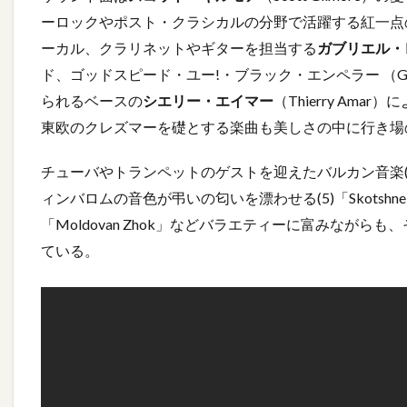
ーロックやポスト・クラシカルの分野で活躍する紅一点
ーカル、クラリネットやギターを担当する
ガブリエル・
ド、ゴッドスピード・ユー!・ブラック・エンペラー （Godspe
られるベースの
シエリー・エイマー
（Thierry Am
東欧のクレズマーを礎とする楽曲も美しさの中に行き場
チューバやトランペットのゲストを迎えたバルカン音楽(3)「Oysg
ィンバロムの音色が弔いの匂いを漂わせる(5)「Skotsh
「Moldovan Zhok」などバラエティーに富みなが
ている。