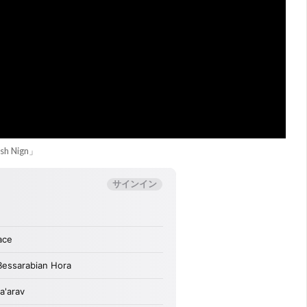
ish Nign」