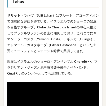
Lahav
サリット・ラハヴ
（Salit Lahav）はフルート、アコーディオン
で国際的な評価を得ている。イスラエルでのショーロの普及
を目指すグループ、
Clube do Choro de Israel
の中心人物と
してブラジルやラテンの音楽に傾倒しており、これまでにヤ
マンドゥ・コスタ（Yamandu Costa）、ギンガ（Guinga）、
エドマール・カスタネーダ（Edmar Castaneda）といった主
要ミュージシャンとステージや録音で共演してきた。
現在はイスラエルのショーロ・アンサンブル
Chorolê
や、ブ
ラジリアン・ジャズと地中海音楽を融合させたバンド、
QuatRio
のメンバーとしても活躍している。