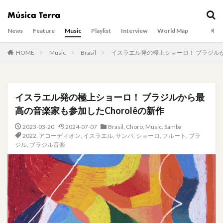
News
Feature
Music
Playlist
Interview
World Map
HOME
Music
Brasil
イスラエル発の極上ショーロ！ ブラジルか
イスラエル発の極上ショーロ！ ブラジルから最
高の音楽家も参加したChorolêの新作
2023-03-20
2024-07-07
Brasil
,
Choro
,
Music
,
Samba
2022
,
アコーディオン
,
イスラエル
,
サンバ
,
ショーロ
,
フルート
,
ブラ
ジル
,
ブラジル音楽