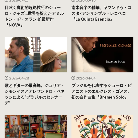
2026-07-17
2026-05-16
目眩く魔術的超絶技巧のショー
南米音楽の精華、ヤマンドゥ・コ
ロ・ジャズ…世界を捉えたアミル
スタ×アンサンブル・レコベコ
トン・ヂ・オランダ 最新作
『La Quinta Esencia』
『NOVA』
2026-04-28
2026-04-04
歌とギターの最高峰。ジュリア・
ブラジルを代表するショーロ・ピ
シモンイスとアレサンドロ・ペネ
アニストのエルクレス・ゴメス、
ッシによる“ブラジルのセレナー
初の自作曲集『Bremen Solo』
デ”