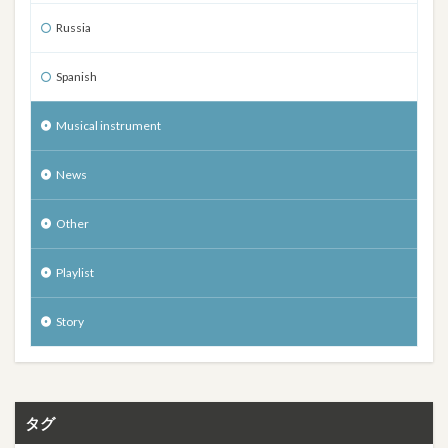
Russia
Spanish
Musical instrument
News
Other
Playlist
Story
タグ