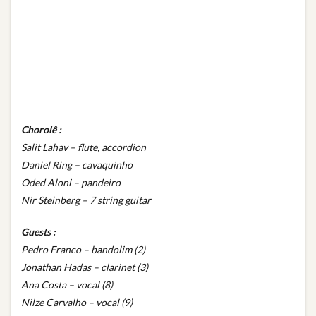
Chorolê :
Salit Lahav – flute, accordion
Daniel Ring – cavaquinho
Oded Aloni – pandeiro
Nir Steinberg – 7 string guitar
Guests :
Pedro Franco – bandolim (2)
Jonathan Hadas – clarinet (3)
Ana Costa – vocal (8)
Nilze Carvalho – vocal (9)