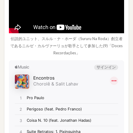
伝説的ユニット、スルル・ナ・ホーダ（Sururu Na Roda）創立者
であるニルゼ・カルヴァーリョが歌手として参加した(9)「Doces
Recordações」