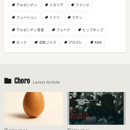
アルゼンチン
イタリア
ファンク
フュージョン
ドイツ
ラテン
アルゼンチン音楽
フォーク
ヒップホップ
ロック
北欧ジャズ
プログレ
R&B
Choro
Latest Article