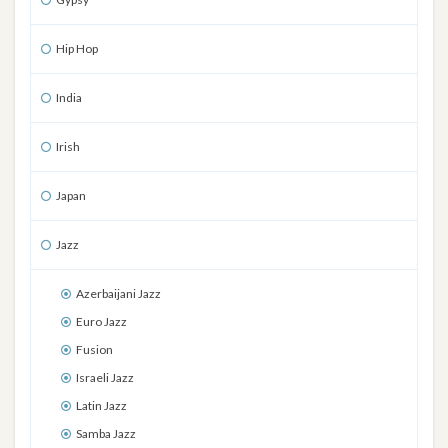
Hip Hop
India
Irish
Japan
Jazz
Azerbaijani Jazz
Euro Jazz
Fusion
Israeli Jazz
Latin Jazz
Samba Jazz