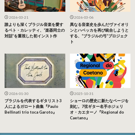
2026-03-21
2026-03-06
誰よりも深くブラジル音楽を愛す
異なる音楽史を歩んだヴァイオリ
るベト・カレッティ、“楽器同士の
ンとハベッカを再び統合しようと
対話”を重視した初インスト作
する、“ブラジルの弓”プロジェク
ト
2026-01-30
2025-10-31
ブラジルを代表するギタリスト3
ショーロの歴史に新たなページを
人によるガロート曲集『Paulo
刻む。7弦ギター名手ホジェリ
Bellinati trio toca Garoto』
オ・カエターノ『Regional do
Caetano』