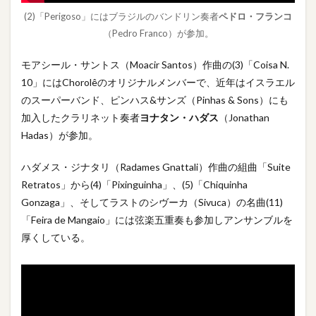
(2)「Perigoso」にはブラジルのバンドリン奏者
ペドロ・フランコ
（Pedro Franco）が参加。
モアシール・サントス（Moacir Santos）作曲の(3)「Coisa N.
10」にはChorolêのオリジナルメンバーで、近年はイスラエル
のスーパーバンド、ピンハス&サンズ（Pinhas & Sons）にも
加入したクラリネット奏者
ヨナタン・ハダス
（Jonathan
Hadas）が参加。
ハダメス・ジナタリ（Radames Gnattali）作曲の組曲「Suite
Retratos」から(4)「Pixinguinha」、(5)「Chiquinha
Gonzaga」、そしてラストのシヴーカ（Sivuca）の名曲(11)
「Feira de Mangaio」には弦楽五重奏も参加しアンサンブルを
厚くしている。