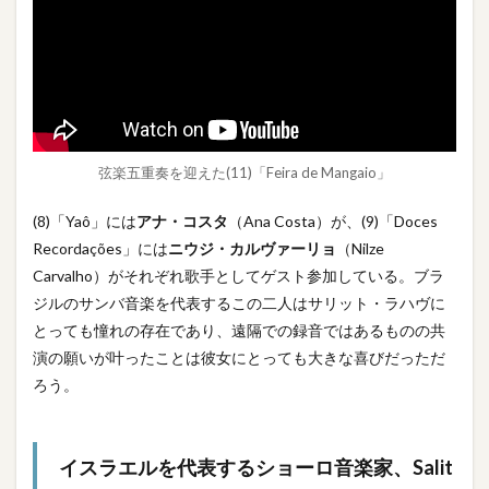
弦楽五重奏を迎えた(11)「Feira de Mangaio」
(8)「Yaô」には
アナ・コスタ
（Ana Costa）が、(9)「Doces
Recordações」には
ニウジ・カルヴァーリョ
（Nilze
Carvalho）がそれぞれ歌手としてゲスト参加している。ブラ
ジルのサンバ音楽を代表するこの二人はサリット・ラハヴに
とっても憧れの存在であり、遠隔での録音ではあるものの共
演の願いが叶ったことは彼女にとっても大きな喜びだっただ
ろう。
イスラエルを代表するショーロ音楽家、Salit