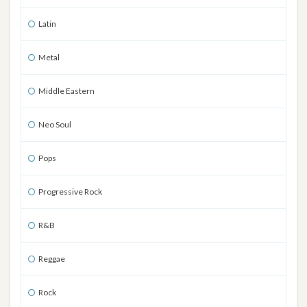
Latin
Metal
Middle Eastern
Neo Soul
Pops
Progressive Rock
R&B
Reggae
Rock