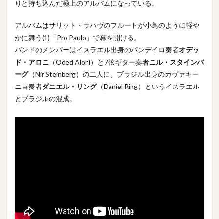
りと持ち込んだ極上のアルバムになっている。
アルバムはサリット・ラハヴのフルートが小鳥のように軽や
かに舞う(1)「Pro Paulo」で幕を開ける。
バンドのメンバーはイスラエル出身のパンデイロ奏者
オデッ
ド・アロニ
（Oded Aloni）と7弦ギター奏者
ニル・スタインバ
ーグ
（Nir Steinberg）の二人に、ブラジル出身のカヴァキー
ニョ奏者
ダニエル・リング
（Daniel Ring）というイスラエル
とブラジルの混成。