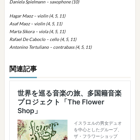
Daniela Spielmann – saxophone (10)
Hagar Maoz – violin (4, 5, 11)
Asaf Maoz – violin
(4, 5, 11)
Marta Sikora – viola
(4, 5, 11)
Rafael De Caboclo – cello
(4, 5, 11)
Antonino Tertuliano – contrabass (4, 5, 11)
関連記事