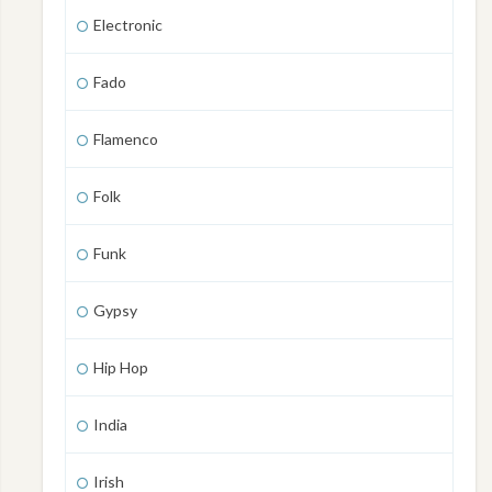
Electronic
Fado
Flamenco
Folk
Funk
Gypsy
Hip Hop
India
Irish