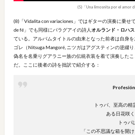
(5)「Una limosnita por el
(8)「Vidalita con variaciones」ではギターの演奏に乗
de fé」でも同様にパラグアイの詩人
オルランド・ロハス
ている。アルバムタイトルの由来となった前者は自身を
ゴレ（Nitsuga Mangoré, ニツガはアグスティ
偽名を名乗りグアラニー族の伝統衣装を着て演奏したこ
だ。ここに後者の詩を拙訳で紹介する：
Profesi
トゥパ、至高の精
ある日花咲く
トゥパ
「この不思議な箱を開け