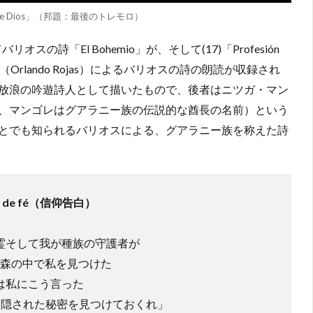
 amor de Dios」（邦題：最後のトレモロ）
せてバリオスの詩「El Bohemio」が、そして(17)「Profesión
（Orlando Rojas）によるバリオスの詩の朗読が収録され
放浪の吟遊詩人として描いたもので、後者はニツガ・マン
ンの逆綴り、マンゴレはグアラニー族の伝説的な酋長の名前）という
とでも知られるバリオスによる、グアラニー族を称えた詩
ón de fé（信仰告白）
霊そして我が種族の守護者が
森の中で私を見つけた
は私にこう言った
 隠された秘密を見つけておくれ」