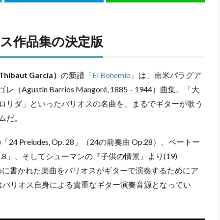
ス作品集の決定版
aut Garcia）
の新譜
『El Bohemio』
は、南米パラグア
n Barrios Mangoré, 1885 – 1944）曲集。「大
ロリダ」といったバリオスの名曲を、まるでギターが歌う
ムだ。
reludes, Op. 28」（24の前奏曲 Op.28）、ベートー
Op.8」、そしてシューマンの『子供の情景』より(19)
のために書かれた楽曲をバリオスがギターで演奏するためにア
pá」はバリオス自身による貴重なギター演奏音源となってい