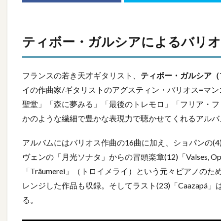
ティボー・ガルシアによるバリオ
フランスの若き天才ギタリスト、
ティボー・ガルシア（Thib
イの作曲家/ギタリストのアグスティン・バリオス=マンゴレ（Agustí
聖堂」「森に夢みる」「最後のトレモロ」「フリア・フ
かのような繊細で豊かな表現力で聴かせてくれるアルバ
アルバムにはバリオス作曲の16曲に加え、ショパンの(4)「24 P
ヴェンの「月光ソナタ」からの冒頭楽章(12)「Valses, 
「Träumerei」（トロイメライ）という元々ピアノ
レンジした作品も収録。そしてラスト(23)「Caaza
る。