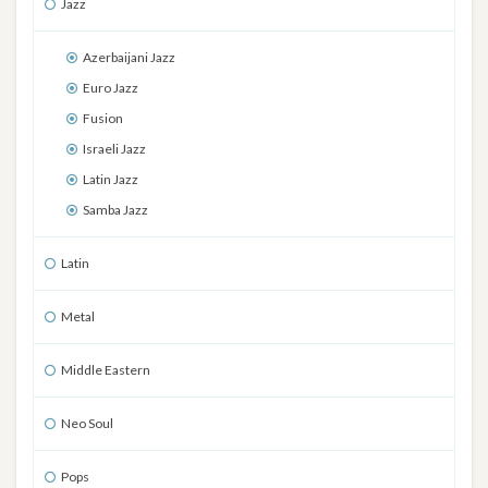
Jazz
Azerbaijani Jazz
Euro Jazz
Fusion
Israeli Jazz
Latin Jazz
Samba Jazz
Latin
Metal
Middle Eastern
Neo Soul
Pops