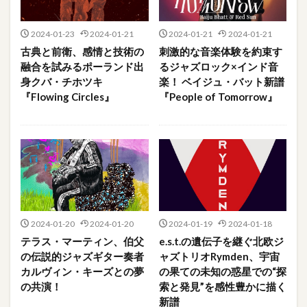
2024-01-23
2024-01-21
2024-01-21
2024-01-21
古典と前衛、感情と技術の
刺激的な音楽体験を約束す
融合を試みるポーランド出
るジャズロック×インド音
身クバ・チホツキ
楽！ ベイジュ・バット新譜
『Flowing Circles』
『People of Tomorrow』
2024-01-20
2024-01-20
2024-01-19
2024-01-18
テラス・マーティン、伯父
e.s.t.の遺伝子を継ぐ北欧ジ
の伝説的ジャズギター奏者
ャズトリオRymden、宇宙
カルヴィン・キーズとの夢
の果ての未知の惑星での“探
の共演！
索と発見”を感性豊かに描く
新譜