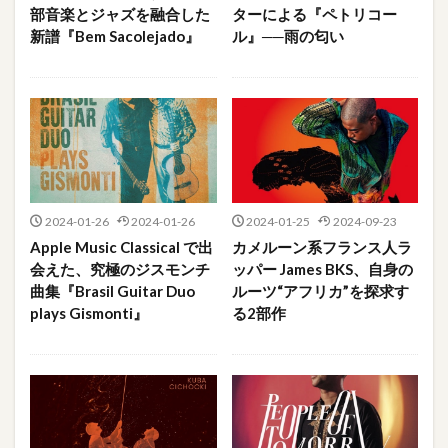
部音楽とジャズを融合した
ターによる『ペトリコー
新譜『Bem Sacolejado』
ル』──雨の匂い
2024-01-26
2024-01-26
2024-01-25
2024-09-23
Apple Music Classical で出
カメルーン系フランス人ラ
会えた、究極のジスモンチ
ッパー James BKS、自身の
曲集『Brasil Guitar Duo
ルーツ“アフリカ”を探求す
plays Gismonti』
る2部作