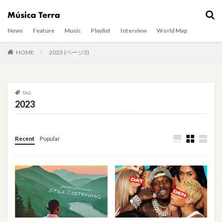
News
Feature
Music
Playlist
Interview
World Map
HOME
2023 (ページ3)
TAG
2023
Recent
Popular