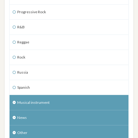
Progressive Rock
R&B
Reggae
Rock
Russia
Spanish
Musical instrument
News
Other