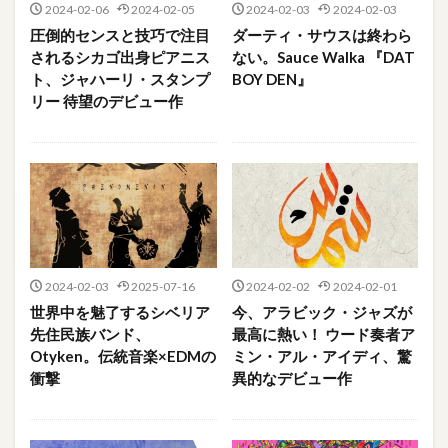
2024-02-06
2024-02-05
2024-02-03
2024-02-03
圧倒的センスと技巧で注目
ダーティ・サウスは終わら
されるシカゴ出身ピアニス
ない。Sauce Walka 『DAT
ト、ジャハーリ・スタンプ
BOY DEN』
リー 待望のデビュー作
2024-02-03
2025-07-16
2024-02-02
2024-02-01
世界中を魅了するシベリア
今、アラビック・ジャズが
先住民族バンド、
最高に熱い！ ウード奏者ア
Otyken。伝統音楽×EDMの
ミン・アル・アイディ、驚
衝撃
異的なデビュー作