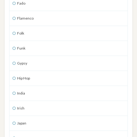
Fado
Flamenco
Folk
Funk
Gypsy
Hip Hop
India
Irish
Japan