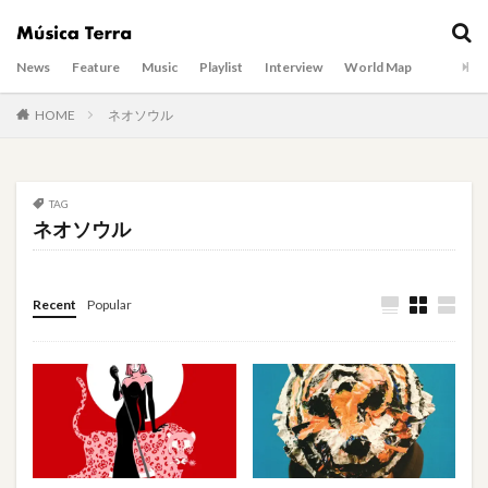
News
Feature
Music
Playlist
Interview
World Map
HOME
ネオソウル
TAG
ネオソウル
Recent
Popular