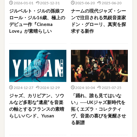
2026-01-01
2025-12-31
2025-06-20
2025-06-20
ジルベルト・ジルの孫娘フ
ナームの現代ジャズ・シー
ロール・ジル16歳、極上の
ンで注目される気鋭音楽家
デビュー作『Cinema
ドン・グローリ、真実を探
Love』が素晴らしい
求する新作
2024-12-27
2024-12-29
2024-10-04
2025-07-25
ジャズ、カリビアン、ソウ
「踊れ、誰も見てはいな
ルなど多彩な”遺産”を音楽
い」──UKジャズ新時代を
の軸とするフランスの素晴
拓くエズラ・コレクティ
らしいバンド、Yusan
ヴ、音楽の喜びを覚醒させ
る新譜