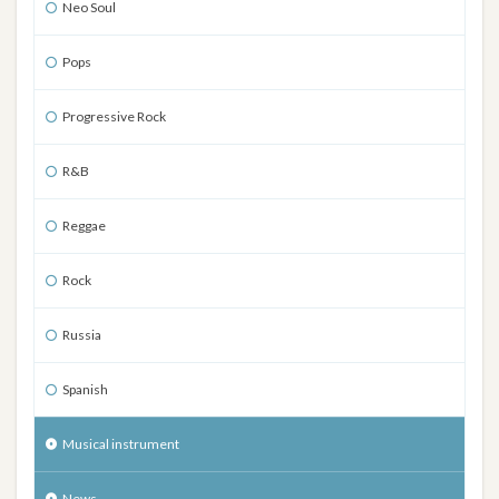
Neo Soul
Pops
Progressive Rock
R&B
Reggae
Rock
Russia
Spanish
Musical instrument
News