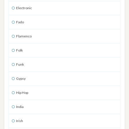
Electronic
Fado
Flamenco
Folk
Funk
Gypsy
Hip Hop
India
Irish