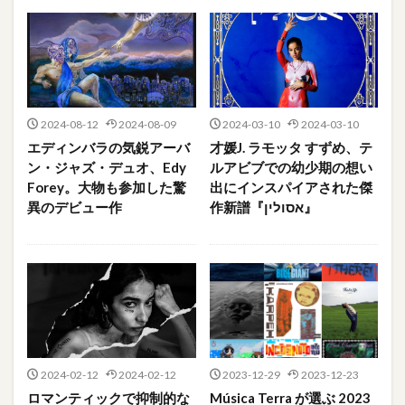
2024-08-12
2024-08-09
2024-03-10
2024-03-10
エディンバラの気鋭アーバ
才媛J. ラモッタ すずめ、テ
ン・ジャズ・デュオ、Edy
ルアビブでの幼少期の想い
Forey。大物も参加した驚
出にインスパイアされた傑
異のデビュー作
作新譜『אסולין』
2024-02-12
2024-02-12
2023-12-29
2023-12-23
ロマンティックで抑制的な
Música Terra が選ぶ 2023