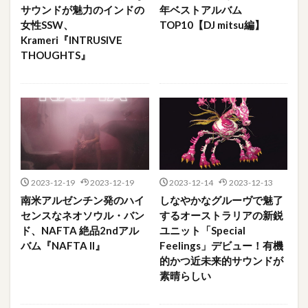
サウンドが魅力のインドの
年ベストアルバム
女性SSW、
TOP10【DJ mitsu編】
Krameri『INTRUSIVE
THOUGHTS』
2023-12-19
2023-12-19
2023-12-14
2023-12-13
南米アルゼンチン発のハイ
しなやかなグルーヴで魅了
センスなネオソウル・バン
するオーストラリアの新鋭
ド、NAFTA 絶品2ndアル
ユニット「Special
バム『NAFTA II』
Feelings」デビュー！有機
的かつ近未来的サウンドが
素晴らしい