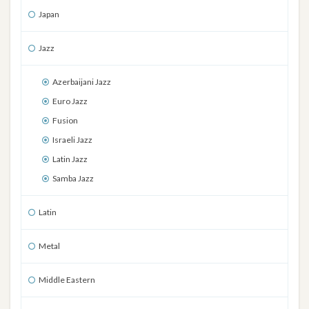
Japan
Jazz
Azerbaijani Jazz
Euro Jazz
Fusion
Israeli Jazz
Latin Jazz
Samba Jazz
Latin
Metal
Middle Eastern