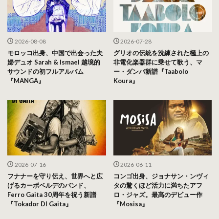
2026-08-08
2026-07-28
モロッコ出身、中国で出会った夫
グリオの伝統を洗練された極上の
婦デュオ Sarah & Ismael 越境的
非電化楽器群に乗せて歌う、マ
サウンドの初フルアルバム
ー・ダンバ新譜『Taabolo
『MANGA』
Koura』
2026-07-16
2026-06-11
フナナーを守り伝え、世界へと広
コンゴ出身、ジョナサン・ンヴィ
げるカーボベルデのバンド、
タの驚くほど活力に満ちたアフ
Ferro Gaita 30周年を祝う新譜
ロ・ジャズ。最高のデビュー作
『Tokador DI Gaita』
『Mosisa』