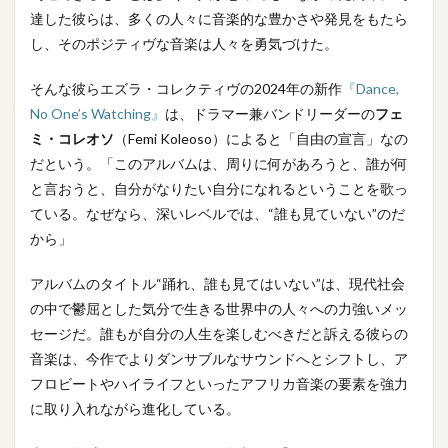
達した彼らは、多くの人々に音楽的な豊かさや発見をもたら
し、そのポジティヴな音楽は人々を勇気づけた。
そんな彼らエズラ・コレクティヴの2024年の新作
『Dance,
No One’s Watching』
は、ドラマー兼バンドリーダーの
フェ
ミ・コレオソ
（Femi Koleoso）によると「自由の宣言」なの
だという。「このアルバムは、周りに何があろうと、誰が何
と言おうと、自分がなりたい自分になれるということを歌っ
ている。なぜなら、深いレベルでは、“誰も見ていない”のだ
から」
アルバムのタイトル“踊れ、誰も見てはいない”は、現代社会
の中で鬱屈とした気分で生きる世界中の人々への力強いメッ
セージだ。誰もが自分の人生を楽しむべきだと訴える彼らの
音楽は、今作でよりダンサブルなサウンドへとシフトし、ア
フロビートやハイライフといったアフリカ音楽の要素を強力
に取り入れながら進化している。