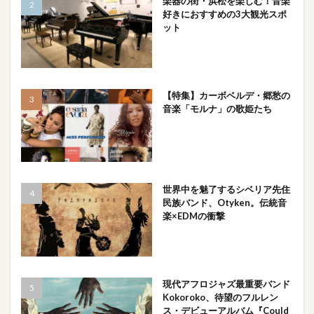
楽器の街・浜松を楽しむ！音楽
好きにおすすめの3大観光スポ
ット
【特集】カーボベルデ・郷愁の
音楽「モルナ」の歌姫たち
世界中を魅了するシベリア先住
民族バンド、Otyken。伝統音
楽×EDMの衝撃
現代アフロジャズ最重要バンド
Kokoroko、待望のフルレン
ス・デビューアルバム『Could