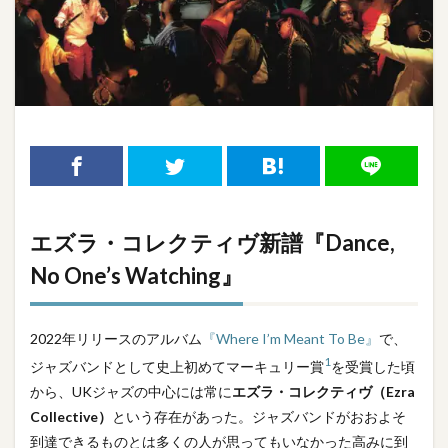
エズラ・コレクティヴ新譜『Dance,
No One’s Watching』
2022年リリースのアルバム
『Where I’m Meant To Be』
で、
1
ジャズバンドとして史上初めてマーキュリー賞
を受賞した頃
から、UKジャズの中心には常に
エズラ・コレクティヴ（Ezra
Collective）
という存在があった。ジャズバンドがおおよそ
到達できるものとは多くの人が思ってもいなかった高みに到