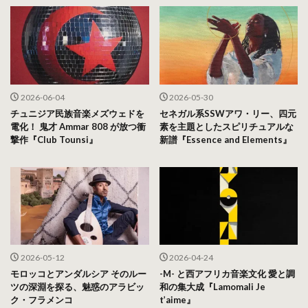
2026-06-04
2026-05-30
チュニジア民族音楽メズウェドを
セネガル系SSWアワ・リー、四元
電化！ 鬼才 Ammar 808 が放つ衝
素を主題としたスピリチュアルな
撃作『Club Tounsi』
新譜『Essence and Elements』
2026-05-12
2026-04-24
モロッコとアンダルシア そのルー
-M- と西アフリカ音楽文化 愛と調
ツの深淵を探る、魅惑のアラビッ
和の集大成『Lamomali Je
ク・フラメンコ
t’aime』