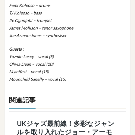
Femi Koleoso – drums
TJ Koleoso – bass
Ife Ogunjobi – trumpet
James Mollison – tenor saxophone
Joe Armon-Jones – synthesiser
Guests :
Yazmin Lacey – vocal (5)
Olivia Dean – vocal (10)
M.anifest – vocal (15)
Moonchild Sanelly – vocal (15)
関連記事