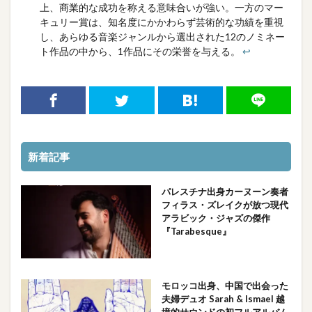
上、商業的な成功を称える意味合いが強い。一方のマー
キュリー賞は、知名度にかかわらず芸術的な功績を重視
し、あらゆる音楽ジャンルから選出された12のノミネー
ト作品の中から、1作品にその栄誉を与える。
↩︎
新着記事
パレスチナ出身カーヌーン奏者
フィラス・ズレイクが放つ現代
アラビック・ジャズの傑作
『Tarabesque』
モロッコ出身、中国で出会った
夫婦デュオ Sarah & Ismael 越
境的サウンドの初フルアルバム