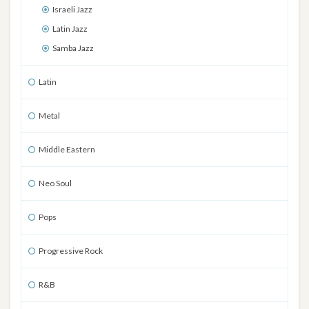
Israeli Jazz
Latin Jazz
Samba Jazz
Latin
Metal
Middle Eastern
Neo Soul
Pops
Progressive Rock
R&B