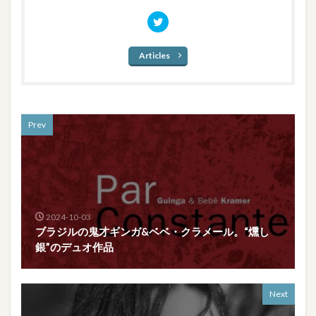
Articles
Prev
2024-10-03
ブラジルの鬼才ギンガ&ベベ・クラメール。“燻し
銀”のデュオ作品
Next