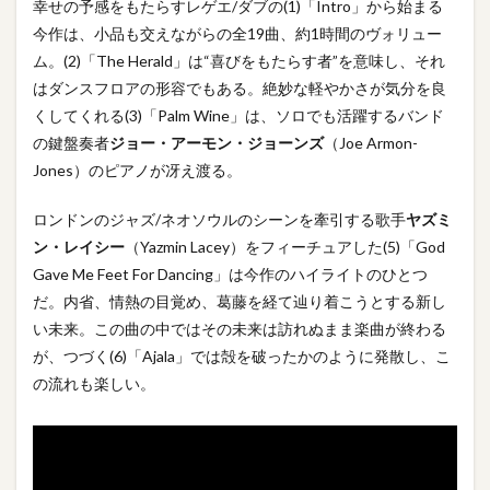
幸せの予感をもたらすレゲエ/ダブの(1)「Intro」から始まる
今作は、小品も交えながらの全19曲、約1時間のヴォリュー
ム。(2)「The Herald」は“喜びをもたらす者”を意味し、それ
はダンスフロアの形容でもある。絶妙な軽やかさが気分を良
くしてくれる(3)「Palm Wine」は、ソロでも活躍するバンド
の鍵盤奏者
ジョー・アーモン・ジョーンズ
（Joe Armon-
Jones）のピアノが冴え渡る。
ロンドンのジャズ/ネオソウルのシーンを牽引する歌手
ヤズミ
ン・レイシー
（Yazmin Lacey）をフィーチュアした(5)「God
Gave Me Feet For Dancing」は今作のハイライトのひとつ
だ。内省、情熱の目覚め、葛藤を経て辿り着こうとする新し
い未来。この曲の中ではその未来は訪れぬまま楽曲が終わる
が、つづく(6)「Ajala」では殻を破ったかのように発散し、こ
の流れも楽しい。