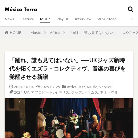
News
Feature
Music
Playlist
Interview
World Map
HOME
Music
Africa
「踊れ、誰も見てはいない」──UKジャ
「踊れ、誰も見てはいない」──UKジャズ新時
代を拓くエズラ・コレクティヴ、音楽の喜びを
覚醒させる新譜
2024-10-04
2025-07-25
Africa
,
Jazz
,
Music
,
Neo Soul
2024
,
UK
,
アフロビート
,
イギリス
,
ジャズ
,
ドラムス
,
ネオソウル