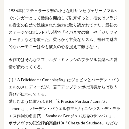
1986年にマチェラータ県の小さな町サンセヴェリーノマルケ
でシンガーとして活動を開始して以来ずっと、彼女はブラジ
ル音楽の自然で洗練された魅力に取り憑かれてきた。最初の
ステージではポルトガル語で「イパネマの娘」や「ジサフィ
ナード」などを歌った。柔らかく甘美なリズム、複雑で魅力
的なハーモニーは今も彼女の心を捉えて離さない。
今作ではそんなマファルダ・ミノッシのブラジル音楽への愛
情が伝わってくる。
(1)「A Felicidade / Consolação」はジョビンとバーデン・パウ
エルのメロディーだが、若干アップテンポの演奏からは歌う
喜びが伝わってくる。
愛しむように歌われる(4)「É Preciso Perdoar / Lonnie’s
Lament」、バーデン・パウエル作曲/ヴィニシウス・ヂ・モラ
エス作詞の名曲(7)「Samba da Benção（祝福のサンバ）」、
ボサノヴァの記念碑的楽曲(10)「Chega de Saudade」などな