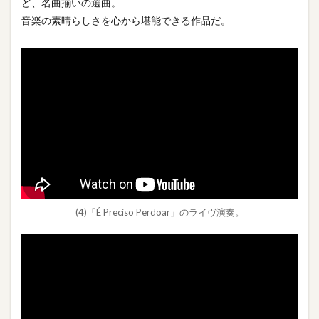
ど、名曲揃いの選曲。
音楽の素晴らしさを心から堪能できる作品だ。
(4)「É Preciso Perdoar」のライヴ演奏。