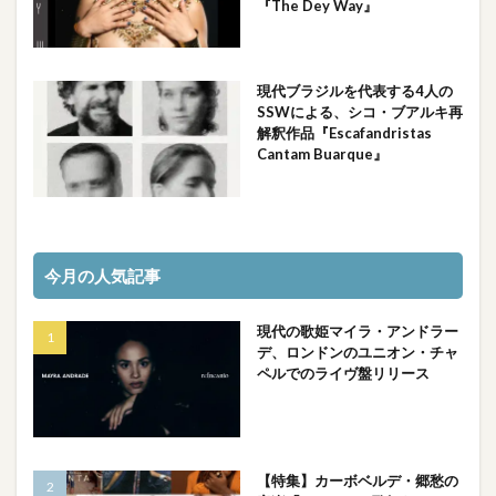
『The Dey Way』
現代ブラジルを代表する4人の
SSWによる、シコ・ブアルキ再
解釈作品『Escafandristas
Cantam Buarque』
今月の人気記事
現代の歌姫マイラ・アンドラー
デ、ロンドンのユニオン・チャ
ペルでのライヴ盤リリース
【特集】カーボベルデ・郷愁の