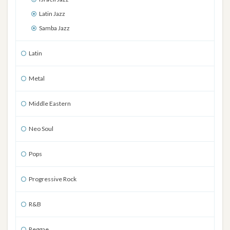
Latin Jazz
Samba Jazz
Latin
Metal
Middle Eastern
Neo Soul
Pops
Progressive Rock
R&B
Reggae