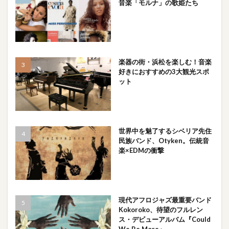
音楽「モルナ」の歌姫たち
楽器の街・浜松を楽しむ！音楽
好きにおすすめの3大観光スポ
ット
世界中を魅了するシベリア先住
民族バンド、Otyken。伝統音
楽×EDMの衝撃
現代アフロジャズ最重要バンド
Kokoroko、待望のフルレン
ス・デビューアルバム『Could
We Be More』