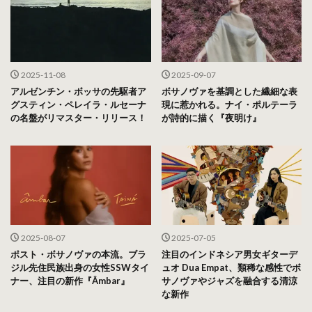
2025-11-08
2025-09-07
アルゼンチン・ボッサの先駆者ア
ボサノヴァを基調とした繊細な表
グスティン・ペレイラ・ルセーナ
現に惹かれる。ナイ・ポルテーラ
の名盤がリマスター・リリース！
が詩的に描く『夜明け』
2025-08-07
2025-07-05
ポスト・ボサノヴァの本流。ブラ
注目のインドネシア男女ギターデ
ジル先住民族出身の女性SSWタイ
ュオ Dua Empat、類稀な感性でボ
ナー、注目の新作『Âmbar』
サノヴァやジャズを融合する清涼
な新作