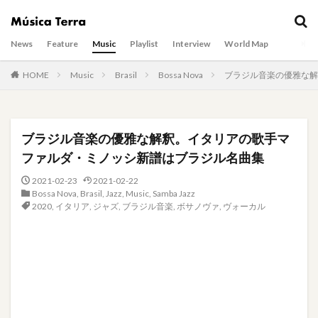
News
Feature
Music
Playlist
Interview
World Map
HOME
Music
Brasil
Bossa Nova
ブラジル音楽の優雅な解
ブラジル音楽の優雅な解釈。イタリアの歌手マ
ファルダ・ミノッシ新譜はブラジル名曲集
2021-02-23
2021-02-22
Bossa Nova
,
Brasil
,
Jazz
,
Music
,
Samba Jazz
2020
,
イタリア
,
ジャズ
,
ブラジル音楽
,
ボサノヴァ
,
ヴォーカル