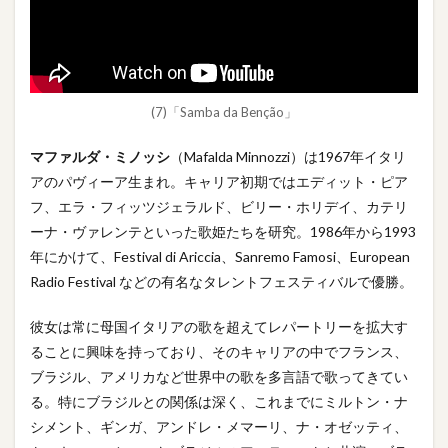
(7)「Samba da Benção」
マファルダ・ミノッシ
（Mafalda Minnozzi）は1967年イタリ
アのパヴィーア生まれ。キャリア初期ではエディット・ピア
フ、エラ・フィッツジェラルド、ビリー・ホリデイ、カテリ
ーナ・ヴァレンテといった歌姫たちを研究。1986年から1993
年にかけて、Festival di Ariccia、Sanremo Famosi、European
Radio Festival などの有名なタレントフェスティバルで優勝。
彼女は常に母国イタリアの歌を超えてレパートリーを拡大す
ることに興味を持っており、そのキャリアの中でフランス、
ブラジル、アメリカなど世界中の歌を多言語で歌ってきてい
る。特にブラジルとの関係は深く、これまでにミルトン・ナ
シメント、ギンガ、アンドレ・メマーリ、ナ・オゼッティ、