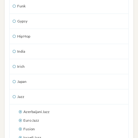
Funk
Gypsy
Hip Hop
India
Irish
Japan
Jazz
Azerbaijani Jazz
Euro Jazz
Fusion
Israeli Jazz