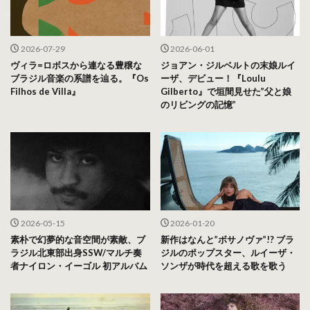
2026-07-29
2026-06-01
ヴィラ=ロボスから連なる豊穣な
ジョアン・ジルベルトの末娘ルイ
ブラジル音楽の系譜を辿る。『Os
ーザ、デビュー！『Loulu
Filhos de Villa』
Gilberto』で垣間見せた”父と娘
のリビングの記憶”
2026-05-15
2026-01-20
素朴で幻夢的な音空間が素敵、ブ
新作はなんと”ボサノヴァ”!? ブラ
ラジル北東部出身SSW/マルチ奏
ジルのポップスター、ルイーザ・
者ナイロン・イーゴル 初アルバム
ソンザが時代を超える歌を歌う