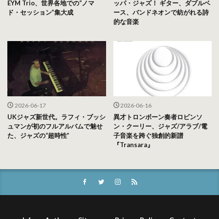
EYM Trio、世界各地での“ノマ
ッパ・ジャズ！ ギター、ダブルベ
ド・セッション”集大成
ース、バンドネオンで紡がれる詩
的な音楽
2026-06-17
2026-06-16
UKジャズ新世代。ラフィ・ブッシ
異才トロンボーン奏者ロビンソ
ュマンが初のフルアルバムで魅せ
ン・クーリー、ジャズ/アラブ/電
た、ジャズの“超時性”
子音楽を跨ぐ独創的新譜
『Transara』