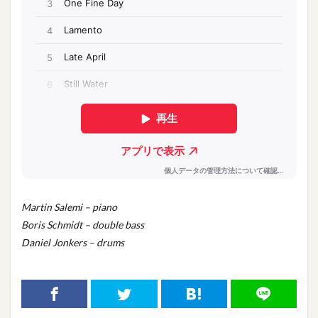
Martin Salemi – piano
Boris Schmidt – double bass
Daniel Jonkers – drums