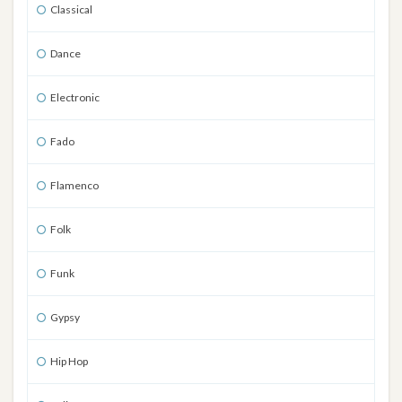
Classical
Dance
Electronic
Fado
Flamenco
Folk
Funk
Gypsy
Hip Hop