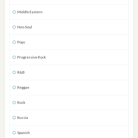
Middle Eastern
Neo Soul
Pops
Progressive Rock
R&B
Reggae
Rock
Russia
Spanish