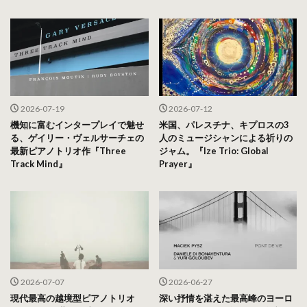
2026-07-19
2026-07-12
機知に富むインタープレイで魅せ
米国、パレスチナ、キプロスの3
る、ゲイリー・ヴェルサーチェの
人のミュージシャンによる祈りの
最新ピアノトリオ作『Three
ジャム。『Ize Trio: Global
Track Mind』
Prayer』
2026-07-07
2026-06-27
現代最高の越境型ピアノトリオ
深い抒情を湛えた最高峰のヨーロ