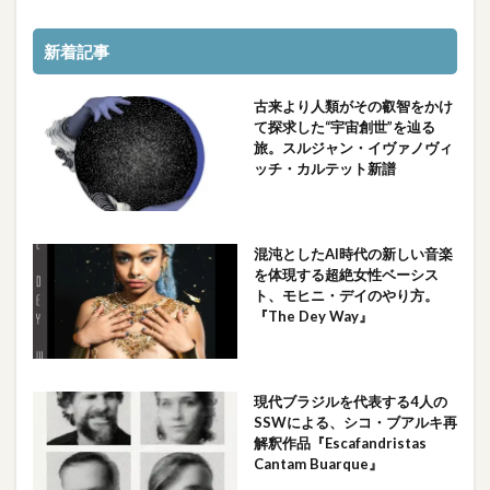
新着記事
古来より人類がその叡智をかけ
て探求した“宇宙創世”を辿る
旅。スルジャン・イヴァノヴィ
ッチ・カルテット新譜
混沌としたAI時代の新しい音楽
を体現する超絶女性ベーシス
ト、モヒニ・デイのやり方。
『The Dey Way』
現代ブラジルを代表する4人の
SSWによる、シコ・ブアルキ再
解釈作品『Escafandristas
Cantam Buarque』