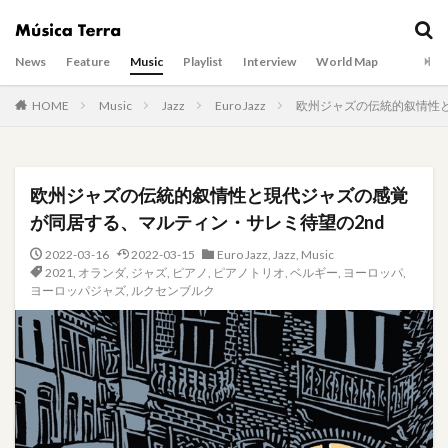
News
Feature
Music
Playlist
Interview
World Map
HOME
Music
Jazz
Euro Jazz
欧州ジャズの伝統的叙情性と
欧州ジャズの伝統的叙情性と現代ジャズの感覚
が同居する、マルティン・サレミ待望の2nd
2022-03-16
2022-03-15
Euro Jazz
,
Jazz
,
Music
2021
,
オランダ
,
ジャズ
,
ピアノ
,
ピアノトリオ
,
ベルギー
,
ヨーロッパ
,
ヨーロッパジャズ
,
ルクセンブルク