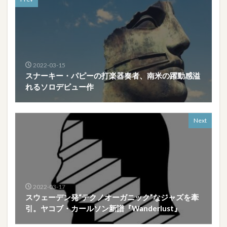
2022-03-15
スナーキー・パピーの打楽器奏者、南米の躍動感溢
れるソロデビュー作
Next
2022-03-17
スウェーデン発“テクノオーガニック”なジャズを牽
引。ヤコブ・カールソン新譜『Wanderlust』