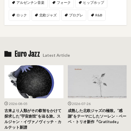
アルゼンチン音楽
フォーク
ヒップホップ
ロック
北欧ジャズ
プログレ
R&B
Euro Jazz
Latest Article
2026-08-05
2026-07-26
古来より人類がその叡智をかけて
成熟した北欧ジャズの極致。“感
探求した“宇宙創世”を辿る旅。ス
謝”をテーマにしたソーレン・ベー
ルジャン・イヴァノヴィッチ・カ
ベ・トリオ新作『Gratitude』
ルテット新譜